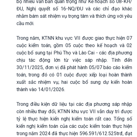
bộ nhiều văn bản quan trọng như Kế hoạch số 08-KH/
ĐU, Nghị quyết số 16-NQ/ĐU và các chỉ đạo khác
nhằm bám sát nhiệm vụ trọng tâm và thích ứng với yêu
cầu mới.
Trong năm, KTNN khu vực VII được giao thực hiện 07
cuộc kiểm toán, gồm 05 cuộc theo kế hoạch và 02
cuộc bổ sung tại Phú Thọ và Lào Cai - các địa phương
chịu tác động lớn từ việc sáp nhập. Tính đến
30/11/2025, đơn vị đã phát hành 05/07 báo cáo kiểm
toán, trong đó có 01 cuộc được xếp loại hoàn thành
xuất sắc nhiệm vụ; hai cuộc bổ sung dự kiến hoàn
thành vào 14/01/2026.
Trong điều kiện dữ liệu tại các địa phương sáp nhập
còn nhiều thay đổi, KTNN khu vực VII vẫn duy trì được
tỷ lệ thực hiện kiến nghị kiểm toán rất cao. Tổng số
kiến nghị kiểm toán của các cuộc kiểm toán thực hiện
trong năm 2024 đã thực hiện 596.591/612.525trđ, đạt