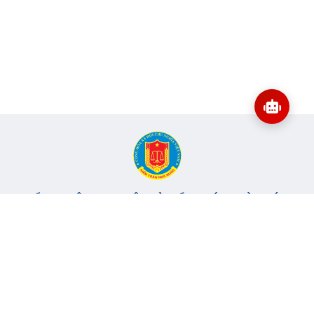
CỔNG THÔNG TIN ĐIỆN TỬ KIỂM TOÁN NHÀ NƯỚC
Cơ quan chủ quản: Kiểm toán nhà nước
Địa chỉ:
116 Nguyễn Chánh, Phường Yên Hòa, TP Hà Nội -
Điện
thoại:
024.6262.8616 -
Email:
banbientap@sav.gov.vn
Giấy phép số: 301/GP-BC, cấp ngày 06/07/2004
Chịu trách nhiệm chính: Bà Hà Thị Mỹ Dung - Phó Tổng Kiểm