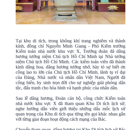
Tại khu di tích, trong không khí trang nghiêm và thành
kính, đồng chí Nguyễn Minh Giang - Phó Kiểm trưởng
Kiểm toán nhà nước khu vực X, Trưởng đoàn đã dâng
hương tưởng niệm Chủ tịch Hồ Chí Minh tại Nhà tưởng
niệm Chủ tịch Hồ Chí Minh. Các kiểm toán viên đã thành
kính dâng hoa, dâng hương tưởng nhớ, bày tỏ sự biết ơn
công lao to lớn của Chủ tịch Hồ Chí Minh, lãnh tụ vĩ đại
của Đảng, Nhà nước và nhân dân Việt Nam, Người đã
cống hiến, hy sinh trọn đời cho sự nghiệp giải phóng dân
tộc, đấu tranh cho hòa bình và hạnh phúc của nhân dân.
Sau lễ dâng hương, Đoàn cán bộ, công chức Kiểm toán
nhà nước khu vực X đã tham quan Khu Di tích lịch sử;
nghe hướng dẫn viên giới thiệu những dấu mốc lịch sử
quan trọng của Khu di tích qua từng tên gọi khác nhau gắn
với từng giai đoạn hoạt động cách mạng của Bác.
Chuyến tham quan, dâng hương tại Khu Di tích lịch sử Pác