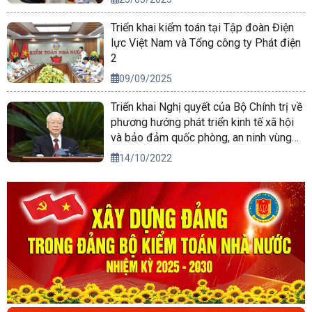
Triển khai kiểm toán tại Tập đoàn Điện
lực Việt Nam và Tổng công ty Phát điện
2
09/09/2025
Triển khai Nghị quyết của Bộ Chính trị về
phương hướng phát triển kinh tế xã hội
và bảo đảm quốc phòng, an ninh vùng
Tây Nguyên đến năm 2030, tầm nhìn
14/10/2022
đến năm 2045