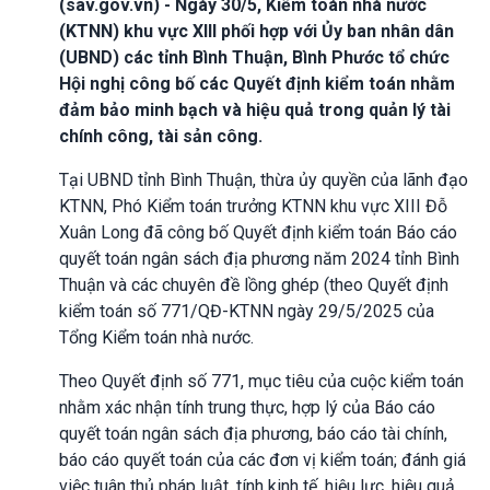
(sav.gov.vn) - Ngày 30/5, Kiểm toán nhà nước
(KTNN) khu vực XIII phối hợp với Ủy ban nhân dân
(UBND) các tỉnh Bình Thuận, Bình Phước tổ chức
Hội nghị công bố các Quyết định kiểm toán nhằm
đảm bảo minh bạch và hiệu quả trong quản lý tài
chính công, tài sản công.
Tại UBND tỉnh Bình Thuận, thừa ủy quyền của lãnh đạo
KTNN, Phó Kiểm toán trưởng KTNN khu vực XIII Đỗ
Xuân Long đã công bố Quyết định kiểm toán Báo cáo
quyết toán ngân sách địa phương năm 2024 tỉnh Bình
Thuận và các chuyên đề lồng ghép (theo Quyết định
kiểm toán số 771/QĐ-KTNN ngày 29/5/2025 của
Tổng Kiểm toán nhà nước.
Theo Quyết định số 771, mục tiêu của cuộc kiểm toán
nhằm xác nhận tính trung thực, hợp lý của Báo cáo
quyết toán ngân sách địa phương, báo cáo tài chính,
báo cáo quyết toán của các đơn vị kiểm toán; đánh giá
việc tuân thủ pháp luật, tính kinh tế, hiệu lực, hiệu quả