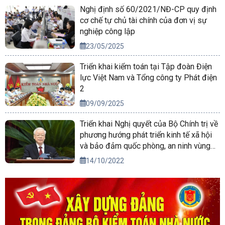
Nghị định số 60/2021/NĐ-CP quy định
cơ chế tự chủ tài chính của đơn vị sự
nghiệp công lập
23/05/2025
Triển khai kiểm toán tại Tập đoàn Điện
lực Việt Nam và Tổng công ty Phát điện
2
09/09/2025
Triển khai Nghị quyết của Bộ Chính trị về
phương hướng phát triển kinh tế xã hội
và bảo đảm quốc phòng, an ninh vùng
Tây Nguyên đến năm 2030, tầm nhìn
14/10/2022
đến năm 2045