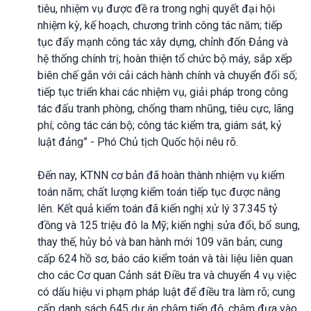
tiêu, nhiệm vụ được đề ra trong nghị quyết đại hội
nhiệm kỳ, kế hoạch, chương trình công tác năm; tiếp
tục đẩy mạnh công tác xây dựng, chỉnh đốn Đảng và
hệ thống chính trị; hoàn thiện tổ chức bộ máy, sắp xếp
biên chế gắn với cải cách hành chính và chuyển đổi số;
tiếp tục triển khai các nhiệm vụ, giải pháp trong công
tác đấu tranh phòng, chống tham nhũng, tiêu cực, lãng
phí; công tác cán bộ; công tác kiểm tra, giám sát, kỷ
luật đảng” - Phó Chủ tịch Quốc hội nêu rõ.
Đến nay, KTNN cơ bản đã hoàn thành nhiệm vụ kiểm
toán năm; chất lượng kiểm toán tiếp tục được nâng
lên. Kết quả kiểm toán đã kiến nghị xử lý 37.345 tỷ
đồng và 125 triệu đô la Mỹ; kiến nghị sửa đổi, bổ sung,
thay thế, hủy bỏ và ban hành mới 109 văn bản; cung
cấp 624 hồ sơ, báo cáo kiểm toán và tài liệu liên quan
cho các Cơ quan Cảnh sát Điều tra và chuyển 4 vụ việc
có dấu hiệu vi phạm pháp luật để điều tra làm rõ; cung
cấp danh sách 645 dự án chậm tiến độ, chậm đưa vào