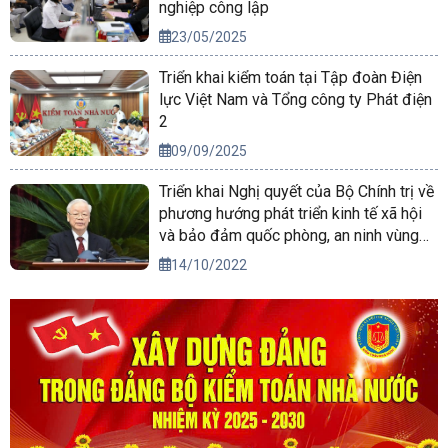
nghiệp công lập
23/05/2025
Triển khai kiểm toán tại Tập đoàn Điện
lực Việt Nam và Tổng công ty Phát điện
2
09/09/2025
Triển khai Nghị quyết của Bộ Chính trị về
phương hướng phát triển kinh tế xã hội
và bảo đảm quốc phòng, an ninh vùng
Tây Nguyên đến năm 2030, tầm nhìn
14/10/2022
đến năm 2045