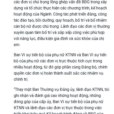
các đơn vị chú trọng lồng ghép vấn đề BĐG trong xây
dựng và tổ chức thực hiện các chương trình, kế hoạch
hoạt động của Ngành. Công tác phát triển đảng, công
tác đào tạo, bồi dưỡng, quy hoạch, bố trí và bổ nhiệm
cán bộ nữ được chú trọng. Lãnh đạo các đơn vị thường
xuyên quan tâm bố trí và sắp xếp công việc phù hợp
với năng lực, điều kiện gia đình và sức khỏe của chị
em.
Ban Vì sự tiến bộ của phụ nữ KTNN và Ban Vì sự tiến
bộ của phụ nữ các đơn vị trực thuộc tích cực trong
nhiều hoạt động, từ đó góp phần cùng Đảng bộ, chính
quyền các đơn vị hoàn thành xuất sắc các nhiệm vụ
chính trị.
“Thay mặt Ban Thường vụ Đảng ủy, lãnh đạo KTNN, tôi
ghi nhận và đánh giá cao những hoạt động, những
đóng góp của cấp ủy, Ban Vì sự tiến bộ của phụ nữ
KTNN và lãnh đạo các đơn vị trực thuộc trong việc
triển khai hiệu quả Kế hoạch hành động về BĐG của