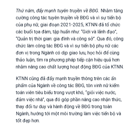
Thứ năm, đẩy mạnh tuyên truyền về BĐG.
Nhằm tăng
cường công tác tuyên truyền về BĐG và vì sự tiến bộ
của phụ nữ, giai đoạn 2021-2025, KTNN đã tổ chức
các buổi tọa đàm, tập huấn như: “Giới và lãnh đạo”,
“Quản trị thời gian: gia đình và công sở”. Qua đó, công
chức làm công tác BĐG và vì sự tiến bộ phụ nữ các
đơn vị trong Ngành có dịp giao lưu, học hỏi để cùng
thảo luận, tìm ra phương pháp tiếp cận hiệu quả hơn
nhằm nâng cao chất lượng hoạt động BĐG của KTNN.
KTNN cũng đã đẩy mạnh truyền thông trên các ấn
phẩm của Ngành về công tác BĐG, tôn vinh nữ kiểm
toán viên tiêu biểu trong vượt khó, “giỏi việc nước,
đảm việc nhà”, qua đó góp phần nâng cao nhận thức,
thay đổi tư duy và hành động về BĐG trong toàn
Ngành, hướng tới một môi trường làm việc tiến bộ và
tốt đẹp hơn.