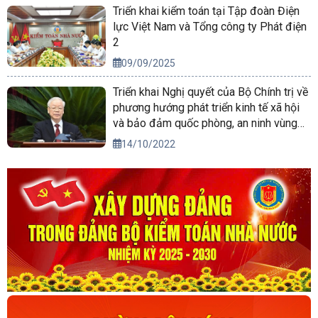
Triển khai kiểm toán tại Tập đoàn Điện
lực Việt Nam và Tổng công ty Phát điện
2
09/09/2025
Triển khai Nghị quyết của Bộ Chính trị về
phương hướng phát triển kinh tế xã hội
và bảo đảm quốc phòng, an ninh vùng
Tây Nguyên đến năm 2030, tầm nhìn
14/10/2022
đến năm 2045