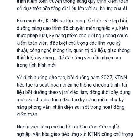
trình kiểm toán truyền thống sang quy trình kiểm toán
số dựa trên nền tảng dữ liệu lớn với sự hỗ trợ của AI.
Bên cạnh đó, KTNN sẽ tập trung tổ chức các lớp bồi
dưỡng nâng cao trình độ chuyên môn nghiệp vụ, kiến
thức pháp luật, kỹ năng mềm cho đội ngũ công chức,
kiểm toán viên; đặc biệt chú trọng các lĩnh vực kỹ
thuật, công nghệ thông tin, quản trị dữ liệu, giao thông,
thiết kế, xây dựng… để đáp ứng yêu cầu nhiệm vụ
trong tình hình mới.
Về định hướng đào tạo, bồi dưỡng năm 2027, KTNN
tiếp tục rà soát, hoàn thiện hệ thống chương trình, tài
liệu bồi dưỡng theo vị trí việc làm; đồng thời xây dựng
mới các chương trình đào tạo kỹ năng mềm như kỹ
năng phỏng vấn, nhận diện sai sót trong hoạt động
kiểm toán.
Ngoài việc tăng cường bồi dưỡng đạo đức nghề
nghiệp, văn hóa giao tiếp ứng xử, KTNN cũng chú trọng