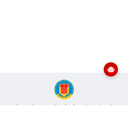
CỔNG THÔNG TIN ĐIỆN TỬ KIỂM TOÁN NHÀ NƯỚC
Cơ quan chủ quản: Kiểm toán nhà nước
Địa chỉ:
116 Nguyễn Chánh, Phường Yên Hòa, TP Hà Nội -
Điện