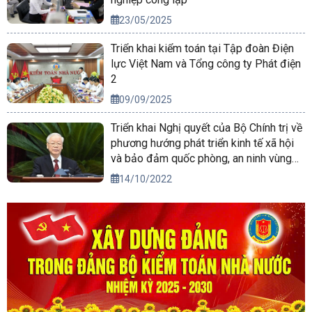
23/05/2025
Triển khai kiểm toán tại Tập đoàn Điện
lực Việt Nam và Tổng công ty Phát điện
2
09/09/2025
Triển khai Nghị quyết của Bộ Chính trị về
phương hướng phát triển kinh tế xã hội
và bảo đảm quốc phòng, an ninh vùng
Tây Nguyên đến năm 2030, tầm nhìn
14/10/2022
đến năm 2045