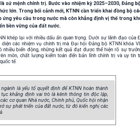
n là sứ mệnh chính trị. Bước vào nhiệm kỳ 2025–2030, Đảng 
hức lớn. Trong bối cảnh mới, KTNN cần triển khai đồng bộ các
p ứng yêu cầu trong nước mà còn khẳng định vị thế trong kh
iển bền vững của đất nước.
 khép lại với nhiều dấu ấn quan trọng. Dưới sự lãnh đạo của 
diện các nhiệm vụ chính trị mà Đại hội Đảng bộ KTNN khóa VII
ó nhiều biến động, những kết quả đạt được thể hiện rõ sự trưở
n môn, chất lượng kiểm toán đến bản lĩnh chính trị và uy tín 
 quốc tế.
n ngành là yếu tố quyết định để KTNN hoàn thành
ục khẳng định vai trò là kênh thông tin độc lập,
g các cơ quan Nhà nước, Chính phủ, Quốc hội nhận
 sự phát triển của đất nước, từ đó kiến nghị các
ả.