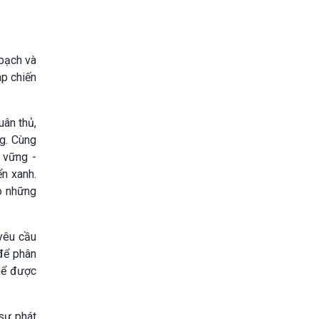
bạch và
áp chiến
uân thủ,
ng. Cùng
n vững -
ển xanh.
o những
yêu cầu
 để phân
thể được
 sự phát