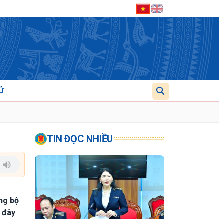
Ử
TIN ĐỌC NHIỀU
ong bộ
 đây