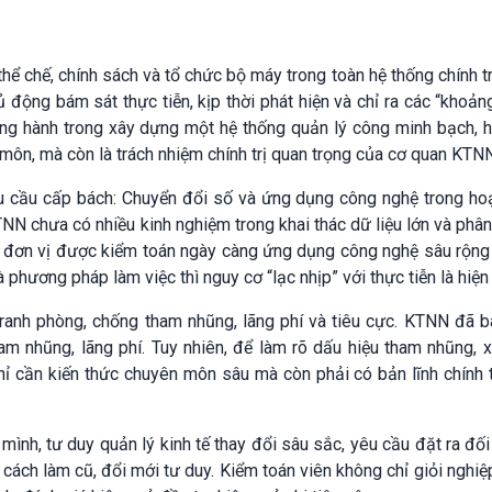
thể chế, chính sách và tổ chức bộ máy trong toàn hệ thống chính tr
ủ động bám sát thực tiễn, kịp thời phát hiện và chỉ ra các “khoản
ồng hành trong xây dựng một hệ thống quản lý công minh bạch, 
môn, mà còn là trách nhiệm chính trị quan trọng của cơ quan KTNN
u cầu cấp bách: Chuyển đổi số và ứng dụng công nghệ trong ho
TNN chưa có nhiều kinh nghiệm trong khai thác dữ liệu lớn và phân
các đơn vị được kiểm toán ngày càng ứng dụng công nghệ sâu rộng
phương pháp làm việc thì nguy cơ “lạc nhịp” với thực tiễn là hiện
ranh phòng, chống tham nhũng, lãng phí và tiêu cực. KTNN đã b
m nhũng, lãng phí. Tuy nhiên, để làm rõ dấu hiệu tham nhũng, x
hỉ cần kiến thức chuyên môn sâu mà còn phải có bản lĩnh chính 
ình, tư duy quản lý kinh tế thay đổi sâu sắc, yêu cầu đặt ra đối
i cách làm cũ, đổi mới tư duy. Kiểm toán viên không chỉ giỏi nghi