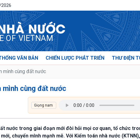
8/2026
 NHÀ NƯỚC
CE OF VIETNAM
THỐNG VĂN BẢN
CHIẾN LƯỢC PHÁT TRIỂN
THƯ ĐIỆN T
n mình cùng đất nước
 mình cùng đất nước
đất nước trong giai đoạn mới đòi hỏi mọi cơ quan, tổ chức tr
 mới, chuyển mình mạnh mẽ. Với Kiểm toán nhà nước (KTNN),