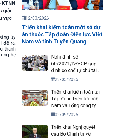
bộ KTNN
 giải
u vực
12/03/2026
Triển khai kiểm toán một số dự
án thuộc Tập đoàn Điện lực Việt
Đảng ủy
Nam và tỉnh Tuyên Quang
 đề ra.
ng thành
trong hệ
Nghị định số
60/2021/NĐ-CP quy
định cơ chế tự chủ tài
chính của đơn vị sự
23/05/2025
nghiệp công lập
Triển khai kiểm toán tại
Tập đoàn Điện lực Việt
Nam và Tổng công ty
Phát điện 2
09/09/2025
Triển khai Nghị quyết
của Bộ Chính trị về