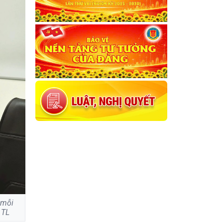
 mỗi
 TL