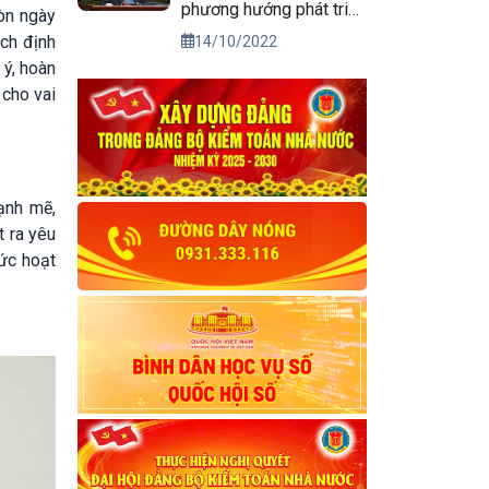
phương hướng phát triển
còn ngày
kinh tế xã hội và bảo
ạch định
14/10/2022
đảm quốc phòng, an
 ý, hoàn
ninh vùng Tây Nguyên
 cho vai
đến năm 2030, tầm nhìn
đến năm 2045
ạnh mẽ,
t ra yêu
ức hoạt