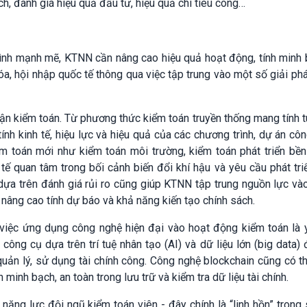
h, đánh giá hiệu quả đầu tư, hiệu quả chi tiêu công…
nh mạnh mẽ, KTNN cần nâng cao hiệu quả hoạt động, tính minh 
a, hội nhập quốc tế thông qua việc tập trung vào một số giải ph
cận kiểm toán. Từ phương thức kiểm toán truyền thống mang tính t
nh kinh tế, hiệu lực và hiệu quả của các chương trình, dự án cô
iểm toán mới như kiểm toán môi trường, kiểm toán phát triển bề
 quan tâm trong bối cảnh biến đổi khí hậu và yêu cầu phát tri
ựa trên đánh giá rủi ro cũng giúp KTNN tập trung nguồn lực và
 nâng cao tính dự báo và khả năng kiến tạo chính sách.
việc ứng dụng công nghệ hiện đại vào hoạt động kiểm toán là 
 công cụ dựa trên trí tuệ nhân tạo (AI) và dữ liệu lớn (big data)
g quản lý, sử dụng tài chính công. Công nghệ blockchain cũng có 
inh bạch, an toàn trong lưu trữ và kiểm tra dữ liệu tài chính.
năng lực đội ngũ kiểm toán viên - đây chính là “linh hồn” trong