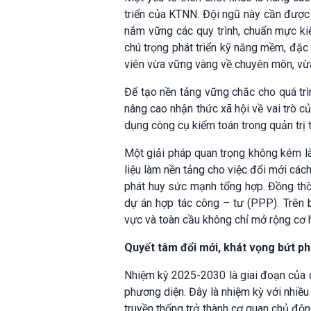
triển của KTNN. Đội ngũ này cần được 
nắm vững các quy trình, chuẩn mực kiể
chú trọng phát triển kỹ năng mềm, đặc
viên vừa vững vàng về chuyên môn, vừa 
Để tạo nền tảng vững chắc cho quá trì
nâng cao nhận thức xã hội về vai trò của
dụng công cụ kiểm toán trong quản trị t
Một giải pháp quan trọng không kém l
liệu làm nền tảng cho việc đổi mới các
phát huy sức mạnh tổng hợp. Đồng thời
dự án hợp tác công – tư (PPP). Trên b
vực và toàn cầu không chỉ mở rộng cơ 
Quyết tâm đổi mới, khát vọng bứt p
Nhiệm kỳ 2025-2030 là giai đoạn của q
phương diện. Đây là nhiệm kỳ với nhiề
truyền thống trở thành cơ quan chủ động