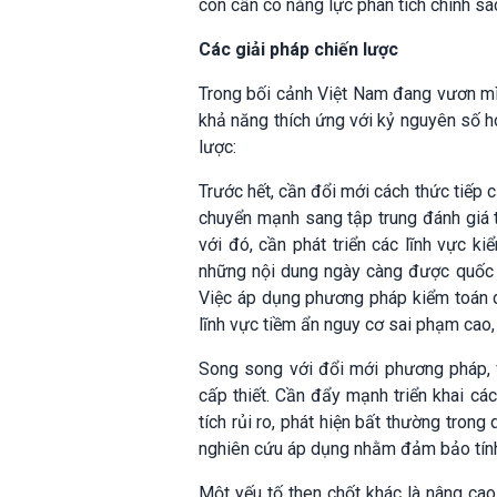
còn cần có năng lực phân tích chính sác
Các giải pháp chiến lược
Trong bối cảnh Việt Nam đang vươn mì
khả năng thích ứng với kỷ nguyên số hó
lược:
Trước hết, cần đổi mới cách thức tiếp 
chuyển mạnh sang tập trung đánh giá tí
với đó, cần phát triển các lĩnh vực k
những nội dung ngày càng được quốc tế
Việc áp dụng phương pháp kiểm toán d
lĩnh vực tiềm ẩn nguy cơ sai phạm cao,
Song song với đổi mới phương pháp, 
cấp thiết. Cần đẩy mạnh triển khai các
tích rủi ro, phát hiện bất thường tron
nghiên cứu áp dụng nhằm đảm bảo tính m
Một yếu tố then chốt khác là nâng cao 