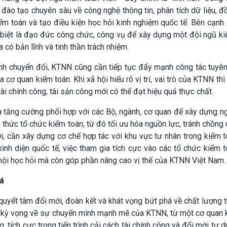
đào tạo chuyên sâu về công nghệ thông tin, phân tích dữ liệu, đ
m toán và tạo điều kiện học hỏi kinh nghiệm quốc tế. Bên cạnh
 biệt là đạo đức công chức, công vụ để xây dựng một đội ngũ k
có bản lĩnh và tinh thần trách nhiệm.
nh chuyển đổi, KTNN cũng cần tiếp tục đẩy mạnh công tác tuyên
 cơ quan kiểm toán. Khi xã hội hiểu rõ vị trí, vai trò của KTNN thì
ài chính công, tài sản công mới có thể đạt hiệu quả thực chất.
à tăng cường phối hợp với các Bộ, ngành, cơ quan để xây dựng n
h thức tổ chức kiểm toán; từ đó tối ưu hóa nguồn lực, tránh chồng
, cần xây dựng cơ chế hợp tác với khu vực tư nhân trong kiểm 
ình diện quốc tế, việc tham gia tích cực vào các tổ chức kiểm 
hội học hỏi mà còn góp phần nâng cao vị thế của KTNN Việt Nam.
há
uyết tâm đổi mới, đoàn kết và khát vọng bứt phá về chất lượng 
u kỳ vọng về sự chuyển mình mạnh mẽ của KTNN, từ một cơ quan 
, tích cực trong tiến trình cải cách tài chính công và đổi mới tư 