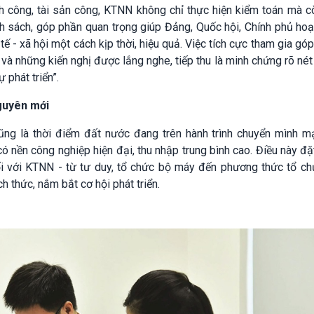
hính công, tài sản công, KTNN không chỉ thực hiện kiểm toán mà 
nh sách, góp phần quan trọng giúp Đảng, Quốc hội, Chính phủ ho
 tế - xã hội một cách kịp thời, hiệu quả. Việc tích cực tham gia góp
h và những kiến nghị được lắng nghe, tiếp thu là minh chứng rõ nét
ự phát triển”.
guyên mới
g là thời điểm đất nước đang trên hành trình chuyển mình m
có nền công nghiệp hiện đại, thu nhập trung bình cao. Điều này đặ
i với KTNN - từ tư duy, tổ chức bộ máy đến phương thức tổ ch
h thức, nắm bắt cơ hội phát triển.