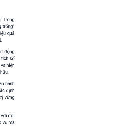
ị. Trong
g trống”
hiệu quả
.
ạt động
 tích số
 và hiện
 hữu.
an hành
ác định
trị vững
 với đội
ệp vụ mà