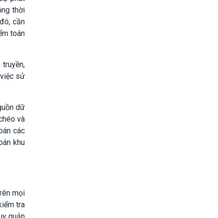
ồng thời
 đó, cần
iểm toán
 truyền,
 việc sử
guồn dữ
 chéo và
toán các
toán khu
trên mọi
kiểm tra
duy quản