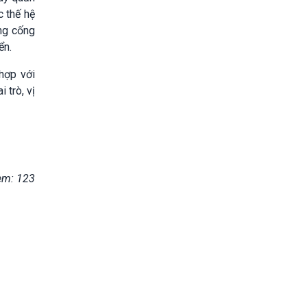
c thế hệ
ng cống
ển.
 hợp với
 trò, vị
em: 123