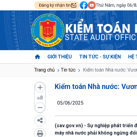
Thứ Năm, ngày 06/
Đăng ký nhận tin
KIỂM TOÁN
STATE AUDIT OFFI
GIỚI THIỆU
TIN TỨC - SỰ KIỆN
HỆ 
Trang chủ
Tin tức
Kiểm toán Nhà nước: Vươ
Kiểm toán Nhà nước: Vươn
a
a
05/06/2025
(sav.gov.vn) - Sự nghiệp phát triển 
máy nhà nước phải không ngừng đổi