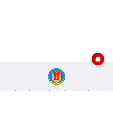
CỔNG THÔNG TIN ĐIỆN TỬ KIỂM TOÁN NHÀ NƯỚC
Cơ quan chủ quản: Kiểm toán nhà nước
Địa chỉ:
116 Nguyễn Chánh, Phường Yên Hòa, TP Hà Nội -
Điện
thoại:
024.6262.8616 -
Email:
banbientap@sav.gov.vn