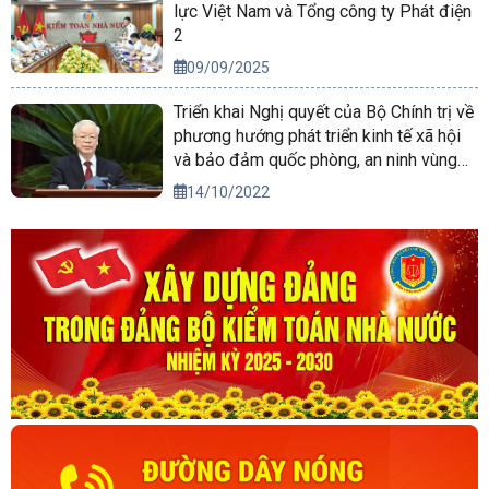
lực Việt Nam và Tổng công ty Phát điện
2
09/09/2025
Triển khai Nghị quyết của Bộ Chính trị về
phương hướng phát triển kinh tế xã hội
và bảo đảm quốc phòng, an ninh vùng
Tây Nguyên đến năm 2030, tầm nhìn
14/10/2022
đến năm 2045