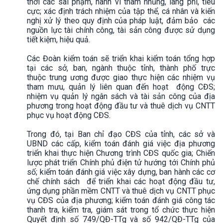
thời các sai phạm, hành vi tham nhũng, lãng phí, tiêu
cực; xác định trách nhiệm của tập thể, cá nhân và kiến
nghị xử lý theo quy định của pháp luật, đảm bảo các
nguồn lực tài chính công, tài sản công được sử dụng
tiết kiệm, hiệu quả.
Các Đoàn kiểm toán sẽ triển khai kiểm toán tổng hợp
tại các sở, ban, ngành thuộc tỉnh, thành phố trực
thuộc trung ương được giao thực hiện các nhiệm vụ
tham mưu, quản lý liên quan đến hoạt động CĐS;
nhiệm vụ quản lý ngân sách và tài sản công của địa
phương trong hoạt động đầu tư và thuê dịch vụ CNTT
phục vụ hoạt động CĐS.
Trong đó, tại Ban chỉ đạo CĐS của tỉnh, các sở và
UBND các cấp, kiểm toán đánh giá việc địa phương
triển khai thực hiện Chương trình CĐS quốc gia; Chiến
lược phát triển Chính phủ điện tử hướng tới Chính phủ
số; kiểm toán đánh giá việc xây dựng, ban hành các cơ
chế chính sách để triển khai các hoạt động đầu tư,
ứng dụng phần mềm CNTT và thuê dịch vụ CNTT phục
vụ CĐS của địa phương; kiểm toán đánh giá công tác
thanh tra, kiểm tra, giám sát trong tổ chức thực hiện
Quyết định số 749/QĐ-TTg và số 942/QĐ-TTg của