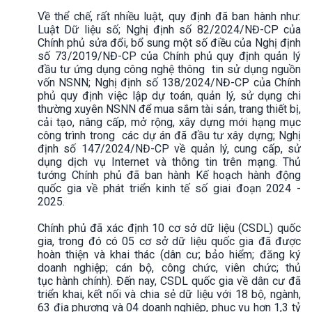
Về thể chế, rất nhiều luật, quy định đã ban hành như:
Luật Dữ liệu số; Nghị định số 82/2024/NĐ-CP của
Chính phủ sửa đổi, bổ sung một số điều của Nghị định
số 73/2019/NĐ-CP của Chính phủ quy định quản lý
đầu tư ứng dụng công nghệ thông tin sử dụng nguồn
vốn NSNN; Nghị định số 138/2024/NĐ-CP của Chính
phủ quy định việc lập dự toán, quản lý, sử dụng chi
thường xuyên NSNN để mua sắm tài sản, trang thiết bị,
cải tạo, nâng cấp, mở rộng, xây dựng mới hạng mục
công trình trong các dự án đã đầu tư xây dựng; Nghị
định số 147/2024/NĐ-CP về quản lý, cung cấp, sử
dụng dịch vụ Internet và thông tin trên mạng. Thủ
tướng Chính phủ đã ban hành Kế hoạch hành động
quốc gia về phát triển kinh tế số giai đoạn 2024 -
2025.
Chính phủ đã xác định 10 cơ sở dữ liệu (CSDL) quốc
gia, trong đó có 05 cơ sở dữ liệu quốc gia đã được
hoàn thiện và khai thác (dân cư; bảo hiểm; đăng ký
doanh nghiệp; cán bộ, công chức, viên chức; thủ
tục hành chính). Đến nay, CSDL quốc gia về dân cư đã
triển khai, kết nối và chia sẻ dữ liệu với 18 bộ, ngành,
63 địa phương và 04 doanh nghiệp, phục vụ hơn 1,3 tỷ