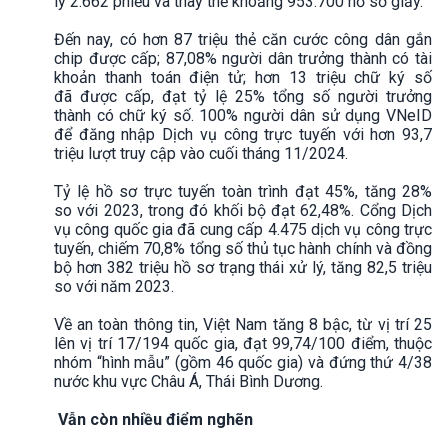
lý 2.662 phiếu và thay thế khoảng 953.700 hồ sơ giấy.
Đến nay, có hơn 87 triệu thẻ căn cước công dân gắn
chip được cấp; 87,08% người dân trưởng thành có tài
khoản thanh toán điện tử; hơn 13 triệu chữ ký số
đã được cấp, đạt tỷ lệ 25% tổng số người trưởng
thành có chữ ký số. 100% người dân sử dụng VNeID
để đăng nhập Dịch vụ công trực tuyến với hơn 93,7
triệu lượt truy cập vào cuối tháng 11/2024.
Tỷ lệ hồ sơ trực tuyến toàn trình đạt 45%, tăng 28%
so với 2023, trong đó khối bộ đạt 62,48%. Cổng Dịch
vụ công quốc gia đã cung cấp 4.475 dịch vụ công trực
tuyến, chiếm 70,8% tổng số thủ tục hành chính và đồng
bộ hơn 382 triệu hồ sơ trạng thái xử lý, tăng 82,5 triệu
so với năm 2023.
Về an toàn thông tin, Việt Nam tăng 8 bậc, từ vị trí 25
lên vị trí 17/194 quốc gia, đạt 99,74/100 điểm, thuộc
nhóm “hình mẫu” (gồm 46 quốc gia) và đứng thứ 4/38
nước khu vực Châu Á, Thái Bình Dương.
Vẫn còn nhiều điểm nghẽn