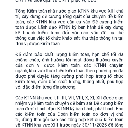
CNTT và thuê dịch vụ CNTT phục vụ CĐS.
Tổng Kiểm toán nhà nước giao KTNN khu vực XIII chủ
trì, xây dựng đề cương tổng quát của chuyên đề kiểm
toán; các KTNN khu vực căn cứ vào Đề cương kiểm
toán được Lãnh đạo KTNN ký ban hành để xây dựng
kế hoạch kiểm toán đối với các vấn đề cụ thể
thông qua việc tổ chức khảo sát, thu thập thông tin tại
đơn vị được kiểm toán.
Để đảm bảo chất lượng kiểm toán, hạn chế tối đa
chồng chéo, ảnh hưởng tới hoạt động thường xuyên
của đơn vị được kiểm toán, các KTNN chuyên
ngành, khu vực thực hiện kiểm toán theo phương án đã
được phê duyệt; tăng cường phối hợp trong tổ chức
kiểm toán, đảm bảo chất lượng, thống nhất, phù hợp
với đặc điểm từng địa phương.
Các KTNN khu vực I, II, III, VII, VIII, X, XI, XII được giao
nhiệm vụ kiểm toán chuyên đề bám sát Đề cương kiểm
toán được Lãnh đạo KTNN ký ban hành, phát hành Báo
cáo kiểm toán của Đoàn kiểm toán do đơn vị chủ
trì, đồng thời gửi báo cáo tổng hợp kết quả kiểm toán
về KTNN khu vực XIII trước ngày 30/11/2025 để tổng