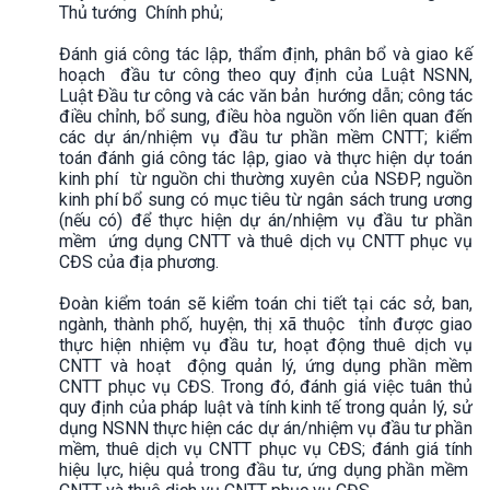
Thủ tướng Chính phủ;
Đánh giá công tác lập, thẩm định, phân bổ và giao kế
hoạch đầu tư công theo quy định của Luật NSNN,
Luật Đầu tư công và các văn bản hướng dẫn; công tác
điều chỉnh, bổ sung, điều hòa nguồn vốn liên quan đến
các dự án/nhiệm vụ đầu tư phần mềm CNTT; kiểm
toán đánh giá công tác lập, giao và thực hiện dự toán
kinh phí từ nguồn chi thường xuyên của NSĐP, nguồn
kinh phí bổ sung có mục tiêu từ ngân sách trung ương
(nếu có) để thực hiện dự án/nhiệm vụ đầu tư phần
mềm ứng dụng CNTT và thuê dịch vụ CNTT phục vụ
CĐS của địa phương.
Đoàn kiểm toán sẽ kiểm toán chi tiết tại các sở, ban,
ngành, thành phố, huyện, thị xã thuộc tỉnh được giao
thực hiện nhiệm vụ đầu tư, hoạt động thuê dịch vụ
CNTT và hoạt động quản lý, ứng dụng phần mềm
CNTT phục vụ CĐS. Trong đó, đánh giá việc tuân thủ
quy định của pháp luật và tính kinh tế trong quản lý, sử
dụng NSNN thực hiện các dự án/nhiệm vụ đầu tư phần
mềm, thuê dịch vụ CNTT phục vụ CĐS; đánh giá tính
hiệu lực, hiệu quả trong đầu tư, ứng dụng phần mềm