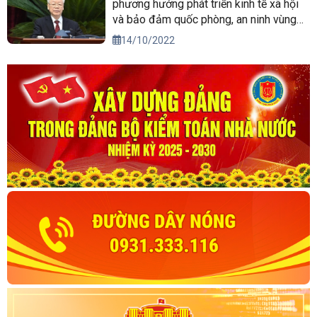
phương hướng phát triển kinh tế xã hội
và bảo đảm quốc phòng, an ninh vùng
Tây Nguyên đến năm 2030, tầm nhìn
14/10/2022
đến năm 2045