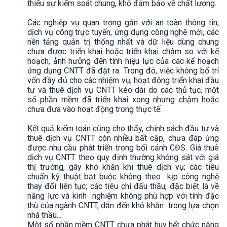
thiếu sự kiểm soát chung, khó đảm bảo về chất lượng.
Các nghiệp vụ quan trọng gắn với an toàn thông tin,
dịch vụ công trực tuyến, ứng dụng công nghệ mới, các
nền tảng quản trị thống nhất và dữ liệu dùng chung
chưa được triển khai hoặc triển khai chậm so với kế
hoạch, ảnh hưởng đến tính hiệu lực của các kế hoạch
ứng dụng CNTT đã đặt ra. Trong đó, việc không bố trí
vốn đầy đủ cho các nhiệm vụ, hoạt động triển khai đầu
tư và thuê dịch vụ CNTT kéo dài do các thủ tục, một
số phần mềm đã triển khai xong nhưng chậm hoặc
chưa đưa vào hoạt động trong thực tế.
Kết quả kiểm toán cũng cho thấy, chính sách đầu tư và
thuê dịch vụ CNTT còn nhiều bất cập, chưa đáp ứng
được nhu cầu phát triển trong bối cảnh CĐS. Giá thuê
dịch vụ CNTT theo quy định thường không sát với giá
thị trường, gây khó khăn khi thuê dịch vụ; các tiêu
chuẩn kỹ thuật bắt buộc không theo kịp công nghệ
thay đổi liên tục; các tiêu chí đấu thầu, đặc biệt là về
năng lực và kinh nghiệm không phù hợp với tính đặc
thù của ngành CNTT, dẫn đến khó khăn trong lựa chọn
nhà thầu...
Một số phần mềm CNTT chưa phát huy hết chức năng