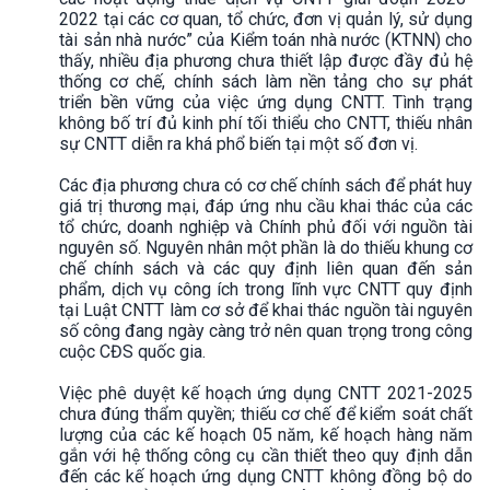
2022 tại các cơ quan, tổ chức, đơn vị quản lý, sử dụng
tài sản nhà nước” của Kiểm toán nhà nước (KTNN) cho
thấy, nhiều địa phương chưa thiết lập được đầy đủ hệ
thống cơ chế, chính sách làm nền tảng cho sự phát
triển bền vững của việc ứng dụng CNTT. Tình trạng
không bố trí đủ kinh phí tối thiểu cho CNTT, thiếu nhân
sự CNTT diễn ra khá phổ biến tại một số đơn vị.
Các địa phương chưa có cơ chế chính sách để phát huy
giá trị thương mại, đáp ứng nhu cầu khai thác của các
tổ chức, doanh nghiệp và Chính phủ đối với nguồn tài
nguyên số. Nguyên nhân một phần là do thiếu khung cơ
chế chính sách và các quy định liên quan đến sản
phẩm, dịch vụ công ích trong lĩnh vực CNTT quy định
tại Luật CNTT làm cơ sở để khai thác nguồn tài nguyên
số công đang ngày càng trở nên quan trọng trong công
cuộc CĐS quốc gia.
Việc phê duyệt kế hoạch ứng dụng CNTT 2021-2025
chưa đúng thẩm quyền; thiếu cơ chế để kiểm soát chất
lượng của các kế hoạch 05 năm, kế hoạch hàng năm
gắn với hệ thống công cụ cần thiết theo quy định dẫn
đến các kế hoạch ứng dụng CNTT không đồng bộ do