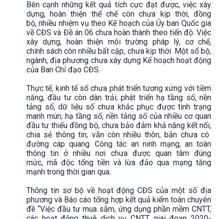
Bên cạnh những kết quả tích cực đạt được,
v
iệc xây
dựng, hoàn thiện thể chế còn chưa kịp thời, đồng
bộ, nhiều nhiệm vụ theo Kế hoạch của Ủy ban Quốc gia
về CĐS và Đề án 06 chưa hoàn thành theo tiến độ. Việc
xây dựng, hoàn thiện môi trường pháp lý, cơ chế,
chính sách còn nhiều bất cập, chưa kịp thời. Một số bộ,
ngành, địa phương chưa xây dựng Kế hoạch hoạt động
của Ban Chỉ đạo CĐS.
Thực tế, kinh tế số chưa phát triển tương xứng với tiềm
năng, đầu tư còn dàn trải; phát triển hạ tầng số, nền
tảng số, dữ liệu số chưa khắc phục được tình trạng
manh mún; hạ tầng số, nền tảng số của nhiều cơ quan
đầu tư thiếu đồng bộ, chưa bảo đảm khả năng kết nối,
chia sẻ thông tin; vẫn còn nhiều thôn, bản chưa có
đường cáp quang. Công tác an ninh mạng, an toàn
thông tin ở nhiều nơi chưa được quan tâm đúng
mức, mã độc tống tiền và lừa đảo qua mạng tăng
mạnh trong thời gian qua.
Thông tin sơ bộ về hoạt động CĐS của một số địa
phương và Báo cáo tổng hợp kết quả kiểm toán chuyên
đề “Việc đầu tư mua sắm, ứng dụng phần mềm CNTT,
các hoạt động thuê dịch vụ CNTT giai đoạn 2020-