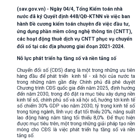
(sav.gov.vn) - Ngày 04/4, Tổng Kiểm toán nhà
nước đã ký Quyết định 448/QĐ-KTNN về việc ban
hành Đề cương kiểm toán chuyên đề việc đầu tư,
ứng dụng phần mềm công nghệ thông tin (CNTT),
các hoạt động thuê dịch vụ CNTT phục vụ chuyển
đổi số tại các địa phương giai đoạn 2021-2024.
Nỗ lực
phát triển hạ tầng số và nền tảng số
Chuyển đổi số (CĐS) đang là một trong những ưu tiên
hàng đầu để phát triển kinh tế - xã hội của nước ta
trong những năm gần đây. Chính phủ đã phê duyệt
Chương trình CĐS quốc gia đến năm 2025, định hướng
đến năm 2030, trong đó đặt ra mục tiêu xây dựng nền
kinh tế số, chính phủ số và xã hội số, hướng tới kinh tế
số chiếm 30% GDP vào năm 2030; tỷ trọng kinh tế số
trong từng ngành, lĩnh vực đạt tối thiểu 20%; năng suất
lao động hàng năm tăng tối thiểu 8,0%. Để thực hiện
được mục tiêu trên, một trong những giải pháp tạo nền
móng cho CĐS là việc phát triển hạ tầng số và nền
tảng số.