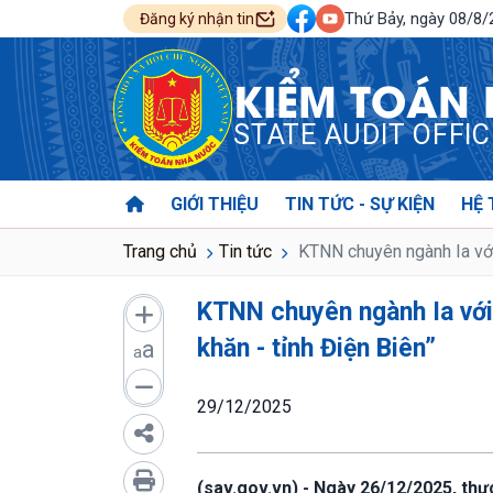
Thứ Bảy, ngày 08/8
Đăng ký nhận tin
KIỂM TOÁN
STATE AUDIT OFFI
GIỚI THIỆU
TIN TỨC - SỰ KIỆN
HỆ 
Trang chủ
Tin tức
KTNN chuyên ngành Ia với 
KTNN chuyên ngành Ia với
khăn - tỉnh Điện Biên”
a
a
29/12/2025
(sav.gov.vn) - Ngày 26/12/2025, thự