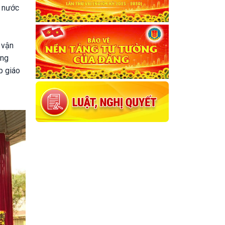
n nước
 vận
ằng
p giáo