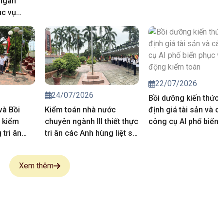
 ngân
ục vụ
iá chuyên
trong hoạt
của Kiểm
năm 2027
22/07/2026
24/07/2026
Bồi dưỡng kiến thứ
và Bồi
Kiểm toán nhà nước
định giá tài sản và 
 kiểm
chuyên ngành III thiết thực
công cụ AI phố biế
tri ân
tri ân các Anh hùng liệt sĩ,
vụ hoạt động kiểm 
 sĩ
người có công
Xem thêm