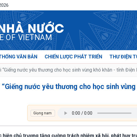
/2026
 NHÀ NƯỚC
CE OF VIETNAM
THỐNG VĂN BẢN
CHIẾN LƯỢC PHÁT TRIỂN
THƯ ĐIỆN T
“Giếng nước yêu thương cho học sinh vùng khó khăn - tỉnh Điện 
 “Giếng nước yêu thương cho học sinh vùng
c hiện chủ trương tăng cường trách nhiệm xã hội, phát huy tr