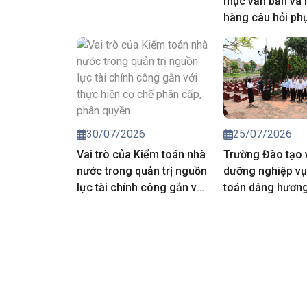
mục văn bản và
hàng câu hỏi ph
công tác đánh g
môn, nghiệp vụ 
động kiểm toán 
toán nhà nước 
25/07/2026
30/07/2026
Trường Đào tạo 
Vai trò của Kiểm toán nhà
dưỡng nghiệp vụ
nước trong quản trị nguồn
toán dâng hương 
lực tài chính công gắn với
các Anh hùng liệt
thực hiện cơ chế phân
cấp, phân quyền