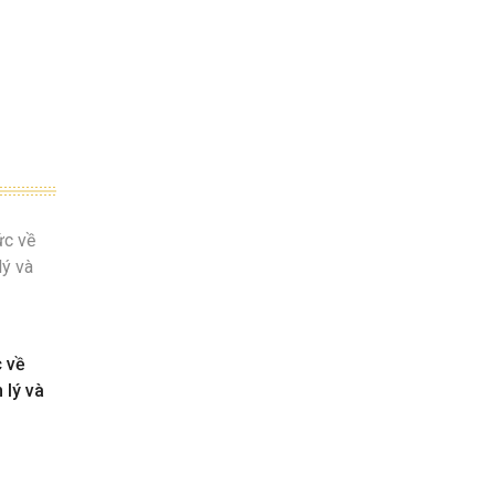
c về
 lý và