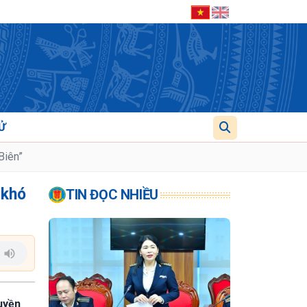
Ử
Biên”
 khó
TIN ĐỌC NHIỀU
uyền