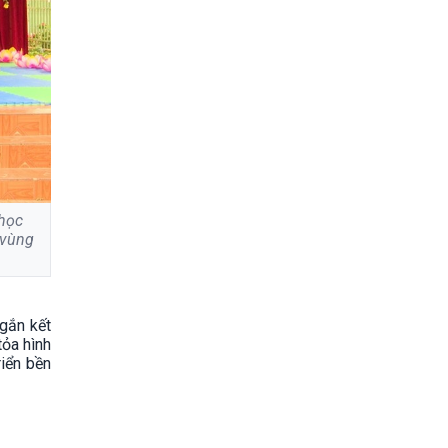
 học
 vùng
gắn kết
tỏa hình
riển bền