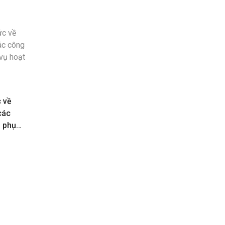
c về
các
n phục
toán