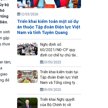
ủy bộ
Phó
12/03/2026
 tổng
Triển khai kiểm toán một số dự
Biên.
án thuộc Tập đoàn Điện lực Việt
ện sinh
Nam và tỉnh Tuyên Quang
ên gặp
g chưa
Nghị định số
60/2021/NĐ-CP quy
định cơ chế tự chủ tài
chính của đơn vị sự
an tâm,
23/05/2025
nghiệp công lập
ịa
Triển khai kiểm toán tại
 giao
Tập đoàn Điện lực Việt
ọng để
Nam và Tổng công ty
Phát điện 2
09/09/2025
Triển khai Nghị quyết
của Bộ Chính trị về