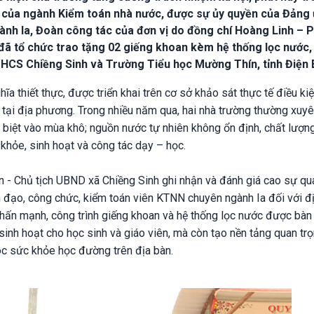
i của ngành Kiểm toán nhà nước, được sự ủy quyền của Đảng 
nh Ia, Đoàn công tác của đơn vị do đồng chí Hoàng Linh – 
ã tổ chức trao tặng 02 giếng khoan kèm hệ thống lọc nước,
 THCS Chiềng Sinh và Trường Tiểu học Mường Thín, tỉnh Điện 
ĩa thiết thực, được triển khai trên cơ sở khảo sát thực tế điều ki
n tại địa phương. Trong nhiều năm qua, hai nhà trường thường xuy
 biệt vào mùa khô; nguồn nước tự nhiên không ổn định, chất lượn
khỏe, sinh hoạt và công tác dạy – học.
n - Chủ tịch UBND xã Chiềng Sinh ghi nhận và đánh giá cao sự qu
ãnh đạo, công chức, kiểm toán viên KTNN chuyên ngành Ia đối với đ
hấn mạnh, công trình giếng khoan và hệ thống lọc nước được bàn
 sinh hoạt cho học sinh và giáo viên, mà còn tạo nền tảng quan tr
c sức khỏe học đường trên địa bàn.