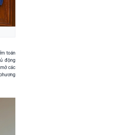
iểm toán
hủ động
i mở các
a phương