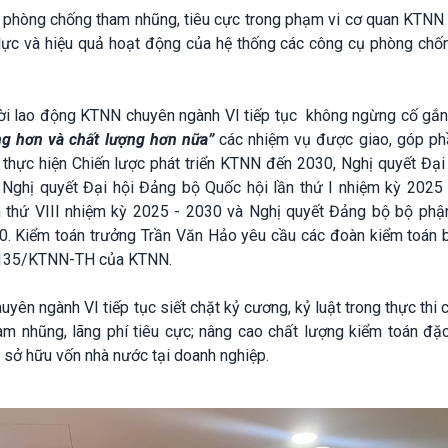
ể phòng chống tham nhũng, tiêu cực trong phạm vi cơ quan KTNN
lực và hiệu quả hoạt động của hệ thống các công cụ phòng chố
ời lao động KTNN chuyên ngành VI tiếp tục không ngừng cố gắn
ng hơn và chất lượng hơn nữa”
các nhiệm vụ được giao, góp ph
 thực hiện Chiến lược phát triển KTNN đến 2030, Nghị quyết Đại
 Nghị quyết Đại hội Đảng bộ Quốc hội lần thứ I nhiệm kỳ 2025 
 thứ VIII nhiệm kỳ 2025 - 2030 và Nghị quyết Đảng bộ bộ ph
0. Kiểm toán trưởng Trần Văn Hảo yêu cầu các đoàn kiểm toán 
ố 135/KTNN-TH của KTNN.
huyên ngành VI tiếp tục siết chặt kỷ cương, kỷ luật trong thực thi 
m nhũng, lãng phí tiêu cực; nâng cao chất lượng kiểm toán đặc 
 sở hữu vốn nhà nước tại doanh nghiệp.