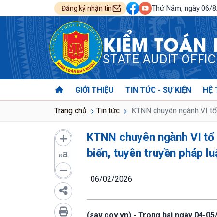
Thứ Năm, ngày 06/
Đăng ký nhận tin
KIỂM TOÁN
STATE AUDIT OFFI
GIỚI THIỆU
TIN TỨC - SỰ KIỆN
HỆ 
Trang chủ
Tin tức
KTNN chuyên ngành VI tổ c
KTNN chuyên ngành VI tổ c
biến, tuyên truyền pháp l
a
a
06/02/2026
(sav.gov.vn) - Trong hai ngày 04-0