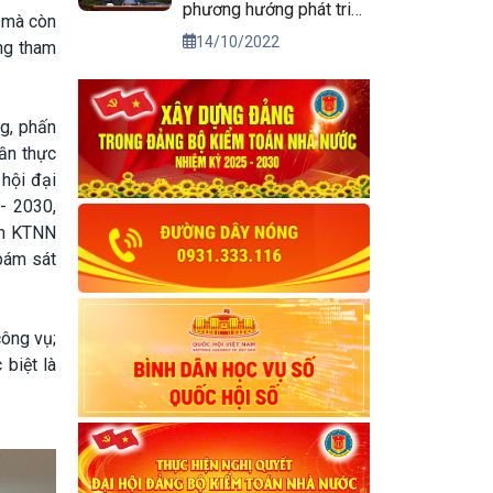
phương hướng phát triển
 mà còn
kinh tế xã hội và bảo
14/10/2022
ng tham
đảm quốc phòng, an
ninh vùng Tây Nguyên
đến năm 2030, tầm nhìn
g, phấn
đến năm 2045
ần thực
 hội đại
- 2030,
ận KTNN
bám sát
công vụ;
biệt là