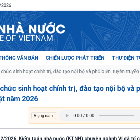
8/2026
 NHÀ NƯỚC
CE OF VIETNAM
THỐNG VĂN BẢN
CHIẾN LƯỢC PHÁT TRIỂN
THƯ ĐIỆN T
hức sinh hoạt chính trị, đào tạo nội bộ và phổ biến, tuyên truyề
hức sinh hoạt chính trị, đào tạo nội bộ và 
uật năm 2026
5/2/2026, Kiểm toán nhà nước (KTNN) chuyên ngành VI đã tổ 