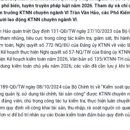
và phổ biến, tuyên truyền pháp luật năm 2026. Tham dự và chỉ
oán trưởng KTNN chuyên ngành VI Trần Văn Hảo, các Phó Kiể
ười lao động KTNN chuyên ngành VI.
ăn Hảo quán triệt Quy định 131-QĐ/TW ngày 27/10/2023 của Bộ C
ham nhũng, tiêu cực trong công tác kiểm tra, giám sát, thi hành
iểm toán; Nghị quyết số 772-NQ/ĐU của Đảng ủy KTNN về việc l
; Kế hoạch thực hiện Nghị quyết số 57-NQ/TW của Đảng ủy KTNN;
hiện Kế hoạch kiểm toán năm 2026; Văn bản số 135/KTNN-TH c
 dung kiểm toán chủ yếu năm 2026; các vấn đề cần lưu ý khi tri
 189-QĐ/TW ngày 08/10/2024 của Bộ Chính trị về “Kiểm soát quy
ng quản lý, sử dụng tài chính, tài sản công” được KTNN chuyên 
, đảng viên; chú trọng công tác tự kiểm tra; thực hiện luân chuyể
m quy định về công khai tài sản, thu nhập; rà soát người có qua
 đơn vị để bố trí nhân sự các Đoàn kiểm toán đảm bảo quy định c