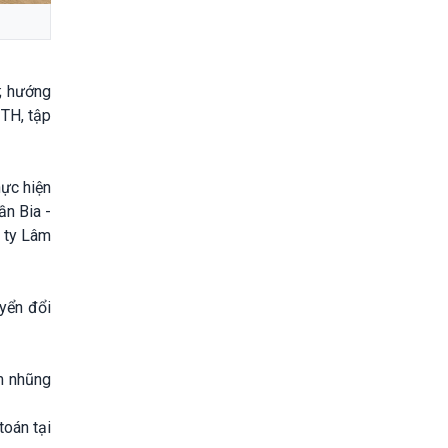
; hướng
TH, tập
hực hiện
ần Bia -
 ty Lâm
uyển đổi
am nhũng
toán tại