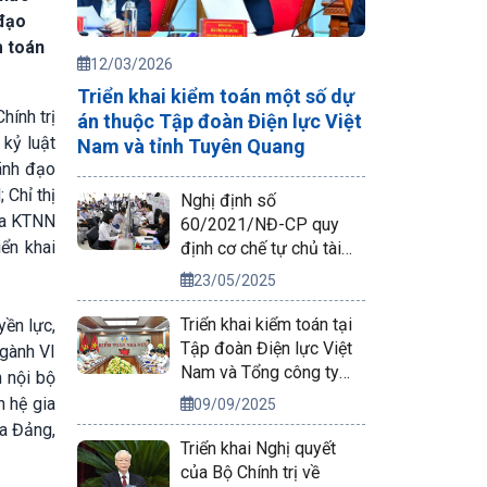
 đạo
m toán
12/03/2026
Triển khai kiểm toán một số dự
hính trị
án thuộc Tập đoàn Điện lực Việt
 kỷ luật
Nam và tỉnh Tuyên Quang
ãnh đạo
 Chỉ thị
Nghị định số
ủa KTNN
60/2021/NĐ-CP quy
ển khai
định cơ chế tự chủ tài
chính của đơn vị sự
23/05/2025
nghiệp công lập
Triển khai kiểm toán tại
ền lực,
Tập đoàn Điện lực Việt
ngành VI
Nam và Tổng công ty
n nội bộ
Phát điện 2
n hệ gia
09/09/2025
ủa Đảng,
Triển khai Nghị quyết
của Bộ Chính trị về