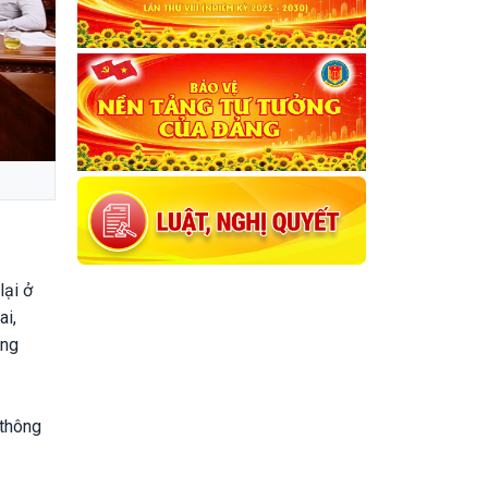
lại ở
ai,
ông
 thông