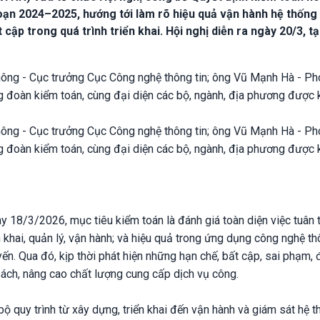
oạn 2024–2025, hướng tới làm rõ hiệu quả vận hành hệ thống 
t cập trong quá trình triển khai. Hội nghị diễn ra ngày 20/3, tạ
ng - Cục trưởng Cục Công nghệ thông tin; ông Vũ Mạnh Hà - Ph
g đoàn kiểm toán, cùng đại diện các bộ, ngành, địa phương được
ng - Cục trưởng Cục Công nghệ thông tin; ông Vũ Mạnh Hà - Ph
g đoàn kiểm toán, cùng đại diện các bộ, ngành, địa phương được
18/3/2026, mục tiêu kiểm toán là đánh giá toàn diện việc tuân 
ển khai, quản lý, vận hành; và hiệu quả trong ứng dụng công nghệ th
yến. Qua đó, kịp thời phát hiện những hạn chế, bất cập, sai phạm,
 sách, nâng cao chất lượng cung cấp dịch vụ công.
bộ quy trình từ xây dựng, triển khai đến vận hành và giám sát hệ 