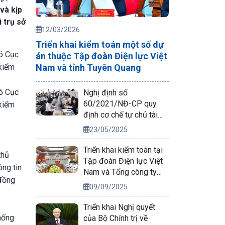
và kịp
i trụ sở
12/03/2026
Triển khai kiểm toán một số dự
ó Cục
án thuộc Tập đoàn Điện lực Việt
Nam và tỉnh Tuyên Quang
 kiểm
ó Cục
Nghị định số
60/2021/NĐ-CP quy
 kiểm
định cơ chế tự chủ tài
chính của đơn vị sự
23/05/2025
nghiệp công lập
Triển khai kiểm toán tại
thủ
Tập đoàn Điện lực Việt
ông tin
Nam và Tổng công ty
 đồng
Phát điện 2
09/09/2025
Triển khai Nghị quyết
thống
của Bộ Chính trị về