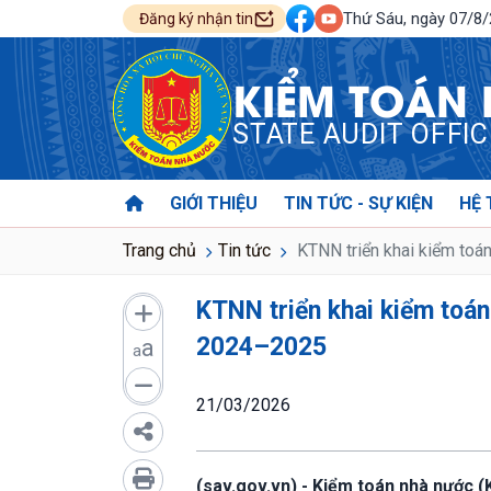
Thứ Sáu, ngày 07/8
Đăng ký nhận tin
KIỂM TOÁN
STATE AUDIT OFFI
GIỚI THIỆU
TIN TỨC - SỰ KIỆN
HỆ 
Trang chủ
Tin tức
KTNN triển khai kiểm toá
KTNN triển khai kiểm toán
2024–2025
a
a
21/03/2026
(sav.gov.vn) - Kiểm toán nhà nước 