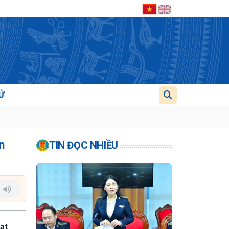
Ử
n
TIN ĐỌC NHIỀU
ạt