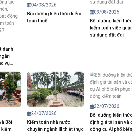
04/08/2026
03/08/2026
Bồi dưỡng kiến thức kiểm
toán thuế
Bồi dưỡng kiến thứ
kiểm toán việc quản
sử dụng đất đai
t danh
 ngân
ục vụ
iá chuyên
trong hoạt
của Kiểm
năm 2027
22/07/2026
24/07/2026
Bồi dưỡng kiến thứ
và Bồi
Kiểm toán nhà nước
định giá tài sản và 
 kiểm
chuyên ngành III thiết thực
công cụ AI phố biế