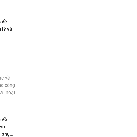
c về
 lý và
c về
các
n phục