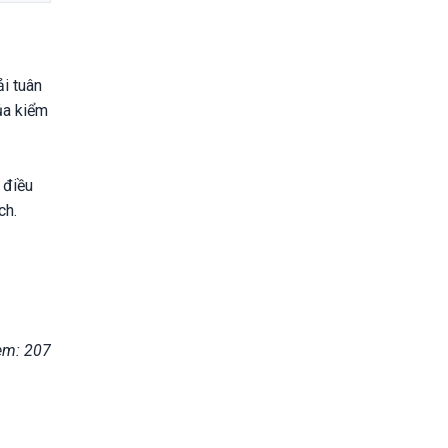
i tuân
ủa kiểm
 điều
ch.
em: 207