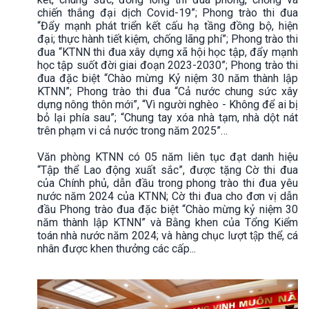
chiến thắng đại dịch Covid-19”; Phong trào thi đua
“Đẩy mạnh phát triển kết cấu hạ tầng đồng bộ, hiện
đại; thực hành tiết kiệm, chống lãng phí”; Phong trào thi
đua “KTNN thi đua xây dựng xã hội học tập, đẩy mạnh
học tập suốt đời giai đoạn 2023-2030”; Phong trào thi
đua đặc biệt “Chào mừng Kỷ niệm 30 năm thành lập
KTNN”; Phong trào thi đua “Cả nước chung sức xây
dựng nông thôn mới”, “Vì người nghèo - Không để ai bị
bỏ lại phía sau”; “Chung tay xóa nhà tạm, nhà dột nát
trên phạm vi cả nước trong năm 2025”…
Văn phòng KTNN có 05 năm liên tục đạt danh hiệu
“Tập thể Lao động xuất sắc”, được tặng Cờ thi đua
của Chính phủ, dẫn đầu trong phong trào thi đua yêu
nước năm 2024 của KTNN; Cờ thi đua cho đơn vị dẫn
đầu Phong trào đua đặc biệt “Chào mừng kỷ niệm 30
năm thành lập KTNN” và Bằng khen của Tổng Kiểm
toán nhà nước năm 2024; và hàng chục lượt tập thể, cá
nhân được khen thưởng các cấp...