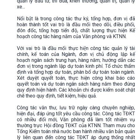
quản lý đầu tư; thi đua, khen thưởng; quản trị, quản lý
xe...
Nổi bật là trong công tác thư ký, tổng hợp, đơn vị đã
hoàn thành tốt vai trò là đầu mối theo dõi, điều phối,
đôn đốc, tổng hợp tiến độ, chất lượng thực hiện Kế
hoạch công tác hàng năm của Văn phòng và KTNN.
Với vai trò là đầu mối thực hiện công tác quản lý tài
chính, kế toán của Ngành, đơn vị chủ động lập kế
hoạch ngân sách trung hạn, hàng năm; hướng dẫn các
đơn vị trong ngành lập dự toán kinh phí. Tổ chức thẩm
định và tổng hợp dự toán, phân bổ dự toán toàn ngành.
Xét duyệt quyết toán, thực hiện công khai báo cáo
quyết toán và dự toán ngân sách hàng năm theo đúng
quy định hiện hành. Các khoản chi được kiểm soát chặt
chẽ theo quy định, tiết kiệm, hiệu quả.
Công tác văn thư, lưu trữ ngày càng chuyên nghiệp,
hiện đại, đáp ứng tốt yêu cầu công tác. Công tác TĐKT
có nhiều đổi mới, Văn phòng đã làm tốt nhiệm vụ
thường trực Hội đồng TĐKT của KTNN. Tham mưu cho
Tổng Kiểm toán nhà nước ban hành nhiều văn bản quản
lý liên quan đến công tác TĐKT áp dụng thống nhất