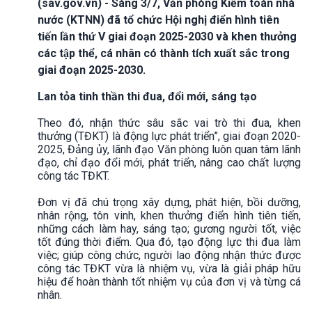
(sav.gov.vn) - Sáng 3/7, Văn phòng Kiểm toán nhà
nước (KTNN) đã tổ chức Hội nghị điển hình tiên
tiến lần thứ V giai đoạn 2025-2030 và khen thưởng
các tập thể, cá nhân có thành tích xuất sắc trong
giai đoạn 2025-2030.
Lan tỏa tinh thần thi đua, đổi mới, sáng tạo
Theo đó, nhận thức sâu sắc vai trò thi đua, khen
thưởng (TĐKT) là động lực phát triển”, giai đoạn 2020-
2025, Đảng ủy, lãnh đạo Văn phòng luôn quan tâm lãnh
đạo, chỉ đạo đổi mới, phát triển, nâng cao chất lượng
công tác TĐKT.
Đơn vị đã chú trọng xây dựng, phát hiện, bồi dưỡng,
nhân rộng, tôn vinh, khen thưởng điển hình tiên tiến,
những cách làm hay, sáng tạo; gương người tốt, việc
tốt đúng thời điểm. Qua đó, tạo động lực thi đua làm
việc; giúp công chức, người lao động nhận thức được
công tác TĐKT vừa là nhiệm vụ, vừa là giải pháp hữu
hiệu để hoàn thành tốt nhiệm vụ của đơn vị và từng cá
nhân.