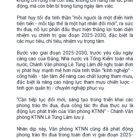
không chỉ rộng mà còn sâu; không chỉ hăng hái lúc phát
động, mà còn bền bỉ trong từng ngày làm việc.
Phát huy tối đa tinh thần “mỗi người là một điển hình
tiên tiến - mỗi tập thể là một hạt nhân đổi mới”, ra sức
thi đua, nỗ lực phấn đấu thực hiện thắng lợi toàn diện
nhiệm vụ chính trị giai đoạn 2025-2030, đặc biệt là
các mục tiêu, chỉ tiêu, nhiệm vụ trọng tâm.
Bước vào giai đoạn 2025-2030, trước yêu cầu ngày
càng cao của Đảng, Nhà nước và Tổng Kiểm toán nhà
nước, Chánh Văn phòng Lê Tùng Lâm đề nghị toàn đơn
vị phát huy mạnh mẽ hơn nữa tinh thần "kính nghiệp" -
cống hiến - tận tâm để nâng cao chất lượng tham mưu,
đặc biệt là nâng cao năng lực tham mưu chiến lược -
tinh gọn quản trị - chuyên nghiệp phục vụ.
“Cần tiếp tục đổi mới, sáng tạo trong triển khai các
phong trào thi đua, đưa công tác thi đua thực sự là
động lực phát triển của Văn phòng KTNN” - Chánh Văn
phòng KTNN Lê Tùng Lâm lưu ý.
Nhân dịp này, Văn phòng KTNN cũng đã phát động
phong trào thi đua trong toàn đơn vị giai đoạn 2025-