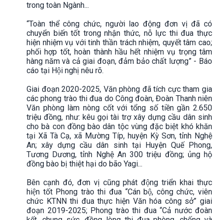
trong toàn Ngành...
“Toàn thể công chức, người lao động đơn vị đã có
chuyển biến tốt trong nhận thức, nỗ lực thi đua thực
hiện nhiệm vụ với tinh thần trách nhiệm, quyết tâm cao;
phối hợp tốt, hoàn thành hầu hết nhiệm vụ trọng tâm
hàng năm và cả giai đoạn, đảm bảo chất lượng” - Báo
cáo tại Hội nghị nêu rõ.
Giai đoạn 2020-2025, Văn phòng đã tích cực tham gia
các phong trào thi đua do Công đoàn, Đoàn Thanh niên
Văn phòng làm nòng cốt với tổng số tiền gần 2.650
triệu đồng, như: kêu gọi tài trợ xây dựng cầu dân sinh
cho bà con đồng bào dân tộc vùng đặc biệt khó khăn
tại Xã Tà Cạ, xã Mường Típ, huyện Kỳ Sơn, tỉnh Nghệ
An; xây dựng cầu dân sinh tại Huyện Quế Phong,
Tương Dương, tỉnh Nghệ An 300 triệu đồng; ủng hộ
đồng bào bị thiệt hại do bão Yagi...
Bên cạnh đó, đơn vị cũng phát động triển khai thực
hiện tốt Phong trào thi đua “Cán bộ, công chức, viên
chức KTNN thi đua thực hiện Văn hóa công sở” giai
đoạn 2019-2025; Phong trào thi đua “Cả nước đoàn
kết, chung sức, đồng lòng thi đua phòng, chống và