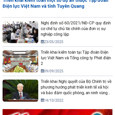
Triển khai kiểm toán một số dự án thuộc Tập đoàn
Điện lực Việt Nam và tỉnh Tuyên Quang
Nghị định số 60/2021/NĐ-CP quy định
cơ chế tự chủ tài chính của đơn vị sự
nghiệp công lập
23/05/2025
Triển khai kiểm toán tại Tập đoàn Điện
lực Việt Nam và Tổng công ty Phát điện
2
09/09/2025
Triển khai Nghị quyết của Bộ Chính trị về
phương hướng phát triển kinh tế xã hội
và bảo đảm quốc phòng, an ninh vùng
Tây Nguyên đến năm 2030, tầm nhìn
14/10/2022
đến năm 2045