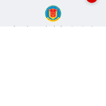
CỔNG THÔNG TIN ĐIỆN TỬ KIỂM TOÁN NHÀ NƯỚC
Cơ quan chủ quản: Kiểm toán nhà nước
Địa chỉ:
116 Nguyễn Chánh, Phường Yên Hòa, TP Hà Nội -
Điện
thoại:
024.6262.8616 -
Email:
banbientap@sav.gov.vn
Giấy phép số: 301/GP-BC, cấp ngày 06/07/2004
Chịu trách nhiệm chính: Bà Hà Thị Mỹ Dung - Phó Tổng Kiểm
toán nhà nước, Trưởng Ban biên tập.
Đang online:
78
Tổng lượt truy cập:
11.145.852
Thông tin liên hệ
Quy định sử dụng
Sơ đồ trang