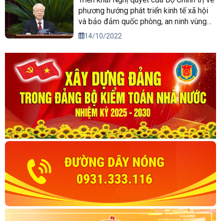
phương hướng phát triển kinh tế xã hội
và bảo đảm quốc phòng, an ninh vùng
Tây Nguyên đến năm 2030, tầm nhìn
14/10/2022
đến năm 2045