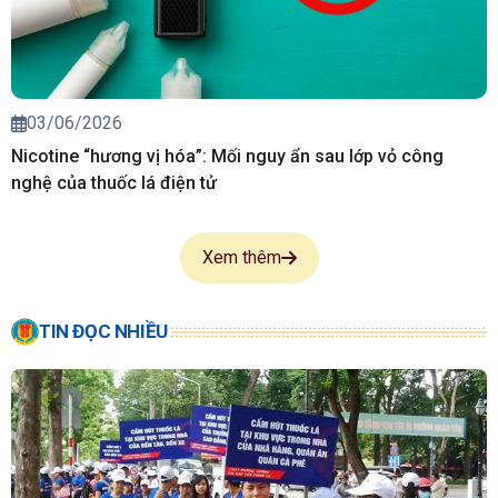
Đà Nẵng: Triệt xóa đường dây mua bán “thuốc lá tẩm ma
túy”
03/06/2026
Nicotine “hương vị hóa”: Mối nguy ẩn sau lớp vỏ công
nghệ của thuốc lá điện tử