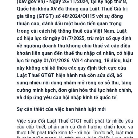
(sav.gov.vn) - Ngày 26/11/2024, tại Kỳ họp thứ 8,
Quốc hội khóa XV đã thông qua Luật Thuế Giá trị
gia tăng (GTGT) số 48/2024/QH15 với sự đồng
thuận cao, đánh dấu một bước tiến quan trọng
trong cải cách hệ thống thuế của Việt Nam. Luật
có hiệu lực từ ngày 01/7/2025, trừ một số quy định
về ngưỡng doanh thu không chịu thuế và các điều
khoản liên quan đến thuế thu nhập cá nhân, có hiệu
lực từ ngày 01/01/2026. Với 4 chương, 18 điều, luật
này không chỉ kế thừa các quy định tích cực của
Luật Thuế GTGT hiện hành mà còn sửa đổi, bổ
sung nhiều nội dung nhằm mở rộng cơ sở thu, tăng
cường minh bạch, đơn giản hóa thủ tục hành chính,
và đáp ứng yêu cầu hội nhập kinh tế quốc tế.
Sự cần thiết của việc ban hành luật mới
Việc sửa đổi Luật Thuế GTGT xuất phát từ nhiều yêu
cầu cấp thiết, phản ánh cả định hướng chiến lược và
thực tiễn phát triển kinh tế - xã hội. Trước hết, luật mới