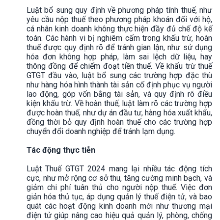
Luật bổ sung quy định về phương pháp tính thuế, như
yêu cầu nộp thuế theo phương pháp khoán đối với hộ,
cá nhân kinh doanh không thực hiện đầy đủ chế độ kế
toán. Các hành vi bị nghiêm cấm trong khấu trừ, hoàn
thuế được quy định rõ để tránh gian lận, như sử dụng
hóa đơn không hợp pháp, làm sai lệch dữ liệu, hay
thông đồng để chiếm đoạt tiền thuế. Về khấu trừ thuế
GTGT đầu vào, luật bổ sung các trường hợp đặc thù
như hàng hóa hình thành tài sản cố định phục vụ người
lao động, góp vốn bằng tài sản, và quy định rõ điều
kiện khấu trừ. Về hoàn thuế, luật làm rõ các trường hợp
được hoàn thuế, như dự án đầu tư, hàng hóa xuất khẩu,
đồng thời bỏ quy định hoàn thuế cho các trường hợp
chuyển đổi doanh nghiệp để tránh lạm dụng.
Tác động thực tiễn
Luật Thuế GTGT 2024 mang lại nhiều tác động tích
cực, như mở rộng cơ sở thu, tăng cường minh bạch, và
giảm chi phí tuân thủ cho người nộp thuế. Việc đơn
giản hóa thủ tục, áp dụng quản lý thuế điện tử, và bao
quát các hoạt động kinh doanh mới như thương mại
điện tử giúp nâng cao hiệu quả quản lý, phòng, chống