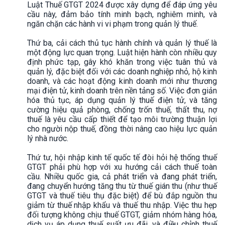
Luật Thuế GTGT 2024 được xây dựng để đáp ứng yêu
cầu này, đảm bảo tính minh bạch, nghiêm minh, và
ngăn chặn các hành vi vi phạm trong quản lý thuế.
Thứ ba, cải cách thủ tục hành chính và quản lý thuế là
một động lực quan trọng. Luật hiện hành còn nhiều quy
định phức tạp, gây khó khăn trong việc tuân thủ và
quản lý, đặc biệt đối với các doanh nghiệp nhỏ, hộ kinh
doanh, và các hoạt động kinh doanh mới như thương
mại điện tử, kinh doanh trên nền tảng số. Việc đơn giản
hóa thủ tục, áp dụng quản lý thuế điện tử, và tăng
cường hiệu quả phòng, chống trốn thuế, thất thu, nợ
thuế là yêu cầu cấp thiết để tạo môi trường thuận lợi
cho người nộp thuế, đồng thời nâng cao hiệu lực quản
lý nhà nước.
Thứ tư, hội nhập kinh tế quốc tế đòi hỏi hệ thống thuế
GTGT phải phù hợp với xu hướng cải cách thuế toàn
cầu. Nhiều quốc gia, cả phát triển và đang phát triển,
đang chuyển hướng tăng thu từ thuế gián thu (như thuế
GTGT và thuế tiêu thụ đặc biệt) để bù đắp nguồn thu
giảm từ thuế nhập khẩu và thuế thu nhập. Việc thu hẹp
đối tượng không chịu thuế GTGT, giảm nhóm hàng hóa,
dịch vụ áp dụng thuế suất ưu đãi, và điều chỉnh thuế