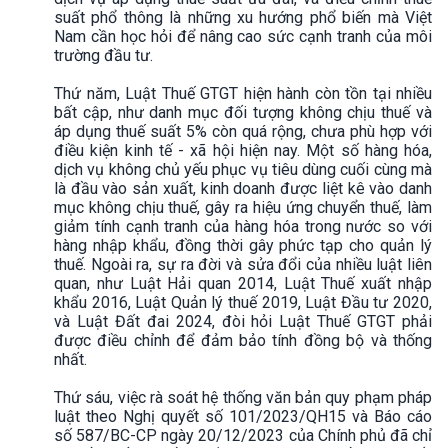
suất phổ thông là những xu hướng phổ biến mà Việt
Nam cần học hỏi để nâng cao sức cạnh tranh của môi
trường đầu tư.
Thứ năm, Luật Thuế GTGT hiện hành còn tồn tại nhiều
bất cập, như danh mục đối tượng không chịu thuế và
áp dụng thuế suất 5% còn quá rộng, chưa phù hợp với
điều kiện kinh tế - xã hội hiện nay. Một số hàng hóa,
dịch vụ không chủ yếu phục vụ tiêu dùng cuối cùng mà
là đầu vào sản xuất, kinh doanh được liệt kê vào danh
mục không chịu thuế, gây ra hiệu ứng chuyển thuế, làm
giảm tính cạnh tranh của hàng hóa trong nước so với
hàng nhập khẩu, đồng thời gây phức tạp cho quản lý
thuế. Ngoài ra, sự ra đời và sửa đổi của nhiều luật liên
quan, như Luật Hải quan 2014, Luật Thuế xuất nhập
khẩu 2016, Luật Quản lý thuế 2019, Luật Đầu tư 2020,
và Luật Đất đai 2024, đòi hỏi Luật Thuế GTGT phải
được điều chỉnh để đảm bảo tính đồng bộ và thống
nhất.
Thứ sáu, việc rà soát hệ thống văn bản quy phạm pháp
luật theo Nghị quyết số 101/2023/QH15 và Báo cáo
số 587/BC-CP ngày 20/12/2023 của Chính phủ đã chỉ