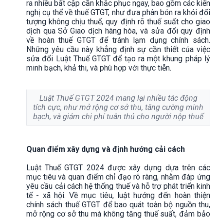
ra nhiều bất cập cần khắc phục ngay, bao gồm các kiến
nghị cụ thể về thuế GTGT, như đưa phân bón ra khỏi đối
tượng không chịu thuế, quy định rõ thuế suất cho giao
dịch qua Sở Giao dịch hàng hóa, và sửa đổi quy định
về hoàn thuế GTGT để tránh lạm dụng chính sách.
Những yêu cầu này khẳng định sự cần thiết của việc
sửa đổi Luật Thuế GTGT để tạo ra một khung pháp lý
minh bạch, khả thi, và phù hợp với thực tiễn.
Luật Thuế GTGT 2024 mang lại nhiều tác động
tích cực, như mở rộng cơ sở thu, tăng cường minh
bạch, và giảm chi phí tuân thủ cho người nộp thuế
Quan điểm xây dựng và định hướng cải cách
Luật Thuế GTGT 2024 được xây dựng dựa trên các
mục tiêu và quan điểm chỉ đạo rõ ràng, nhằm đáp ứng
yêu cầu cải cách hệ thống thuế và hỗ trợ phát triển kinh
tế - xã hội. Về mục tiêu, luật hướng đến hoàn thiện
chính sách thuế GTGT để bao quát toàn bộ nguồn thu,
mở rộng cơ sở thu mà không tăng thuế suất, đảm bảo