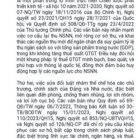
là một phần trong lộ trình thực hiện Chiến lược phát
triển kinh tế - xã hội 10 năm 2021-2030, Nghị quyết số
07-NQ/TW ngày 18/11/2016 của Bộ Chính trị, Nghị
quyết số 23/2021/QH15 ngày 28/7/2021 của Quốc
hội, và Quyết định số 508/QĐ-TTg ngày 23/4/2022
của Thủ tướng Chính phủ. Các văn bản này nhấn mạnh
việc cơ cấu lại thu NSNN, mở rộng cơ sở thu, và khai
thác các nguồn thu mới để ngăn chặn đà suy giảm tỷ lệ
thu ngân sách so với tổng sản phẩm trong nước (GDP),
trong khi không tăng thuế suất GTGT. Điều này đòi hỏi
một khung pháp lý thuế GTGT minh bạch, bao quát, và
phù hợp với thông lệ quốc tế, đồng thời đảm bảo huy
động hợp lý các nguồn lực cho NSNN.
Thứ hai, việc sửa đổi luật nhằm thể chế hóa các chủ
trương, chính sách của Đảng và Nhà nước, đặc biệt
liên quan đến phòng, chống tham nhũng, lợi ích nhóm,
và lợi ích cục bộ. Các văn bản như Quy định số 69-
QĐ/TW ngày 06/7/2022, Thông báo Kết luận số 30-
TB/BCĐTW ngày 15/01/2023, Nghị quyết số
110/2023/QH15, Nghị quyết số 853/NQ-UBTVQH15,
và Nghị quyết số 126/NQ-CP đã chỉ rõ yêu cầu khắc
phục các sơ hở, bất cập trong chính sách pháp luật,
đặc biệt trong lĩnh vực tài chính, ngân hàng, và thuế.