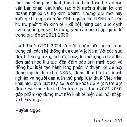
thất thu. Đồng thời, luật đảm bảo tính đồng bộ với các
văn bản pháp luật khác, tạo môi trường thuận lợi cho
doanh nghiệp và hộ kinh doanh. Những đổi mới này
không chỉ góp phần ổn định nguồn thu NSNN mà còn
hỗ trợ phát triển kinh tế - xã hội, nâng cao sức cạnh
tranh quốc gia, và đáp ứng yêu cầu hội nhập quốc tế
trong giai đoạn 2021-2030.
Luật Thuế GTGT 2024 là một bước tiến quan trọng
trong cải cách hệ thống thuế của Việt Nam. Với các sửa
đổi, bổ sung mang tính đột phá, từ mở rộng cơ sở thu,
đơn giản hóa thủ tục, đến đảm bảo tính minh bạch và
đồng bộ, luật tạo hành lang pháp lý thuận lợi để huy
động nguồn lực cho NSNN, đồng thời hỗ trợ doanh
nghiệp và người dân tuân thủ pháp luật thuế. Việc triển
khai hiệu quả luật này sẽ là chìa khóa để Việt Nam đạt
được các mục tiêu chiến lược giai đoạn 2021-2030,
góp phần xây dựng một nền kinh tế hiện đại, hội nhập,
và bền vững./.
Huyền Ngọc
Lượt xem: 261