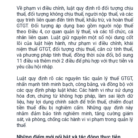
Về phạm vi điều chỉnh, luật quy định rõ đối tượng chịu
thuế, đối tượng không chịu thuế, người nộp thuế, và các
quy trình liên quan đến tính thuế, khấu trừ, và hoàn thuế
GTGT. Đối tượng áp dụng bao gồm người nộp thuế
theo Điều 4, cơ quan quản lý thuế, và các tổ chức, cá
nhân liên quan. Luật giữ nguyên một số nội dung cốt
lõi của luật hiện hành, như phạm vi điều chỉnh, khái
niệm thuế GTGT, đối tượng chịu thuế, căn cứ tính thuế,
và phương pháp tính thuế, đồng thời sửa đổi, bổ sung
11 điều và thêm mới 2 điều để phù hợp với thực tiễn và
yêu cầu hội nhập.
Luật quy định rõ các nguyên tắc quản lý thuế GTGT,
nhấn mạnh tính minh bạch, công bằng, và đồng bộ với
các quy định pháp luật khác. Các hành vi như sử dụng
hóa đơn, chứng từ không hợp pháp, làm sai lệch dữ
liệu, hay lợi dụng chính sách để trốn thuế, chiếm đoạt
tiền thuế đều bị nghiêm cấm. Những quy định này
nhằm đảm bảo tính nghiêm minh, tăng cường giám
sát, và phòng, chống các hành vi vi phạm trong quản lý
thuế.
Những điểm mới nổi bật và tác động thực tiễn