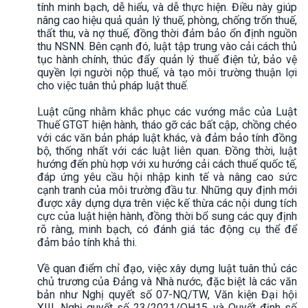
tính minh bạch, dễ hiểu, và dễ thực hiện. Điều này giúp
nâng cao hiệu quả quản lý thuế, phòng, chống trốn thuế,
thất thu, và nợ thuế, đồng thời đảm bảo ổn định nguồn
thu NSNN. Bên cạnh đó, luật tập trung vào cải cách thủ
tục hành chính, thúc đẩy quản lý thuế điện tử, bảo vệ
quyền lợi người nộp thuế, và tạo môi trường thuận lợi
cho việc tuân thủ pháp luật thuế.
Luật cũng nhằm khắc phục các vướng mắc của Luật
Thuế GTGT hiện hành, tháo gỡ các bất cập, chồng chéo
với các văn bản pháp luật khác, và đảm bảo tính đồng
bộ, thống nhất với các luật liên quan. Đồng thời, luật
hướng đến phù hợp với xu hướng cải cách thuế quốc tế,
đáp ứng yêu cầu hội nhập kinh tế và nâng cao sức
cạnh tranh của môi trường đầu tư. Những quy định mới
được xây dựng dựa trên việc kế thừa các nội dung tích
cực của luật hiện hành, đồng thời bổ sung các quy định
rõ ràng, minh bạch, có đánh giá tác động cụ thể để
đảm bảo tính khả thi.
Về quan điểm chỉ đạo, việc xây dựng luật tuân thủ các
chủ trương của Đảng và Nhà nước, đặc biệt là các văn
bản như Nghị quyết số 07-NQ/TW, Văn kiện Đại hội
XIII, Nghị quyết số 23/2021/QH15, và Quyết định số