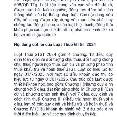
508/QĐ-TTg. Luật tập trung vào các vấn đề đã rõ,
được thực tiễn kiểm nghiệm, đồng thời đảm bảo tính
thống nhất của hệ thống pháp luật. Các nội dung sửa
đổi, bổ sung được xây dựng với mục tiêu phát huy
những tác động tích cực của luật hiện hành, đồng thời
khắc phục các hạn chế để hỗ trợ phát triển kinh tế - xã
hội và hội nhập quốc tế.
Nội dung cốt lõi của Luật Thuế GTGT 2024
Luật Thuế GTGT 2024 gồm 4 chương, 18 điều, quy
định toàn diện về đối tượng chịu thuế, đối tượng không
chịu thuế, người nộp thuế, căn cứ và phương pháp tính
thuế, khấu trừ và hoàn thuế GTGT. Luật có hiệu lực từ
ngày 01/7/2025, với một số điều khoản đặc thù có
hiệu lực từ ngày 01/01/2026. Cấu trúc của luật được
thiết kế khoa học, bao gồm: Chương I (Những quy định
chung) với 5 điều, đặt nền tảng pháp lý; Chương II (Căn
cứ và phương pháp tính thuế) với 7 điều, quy định về
cách tính thuế; Chương III (Khấu trừ, hoàn thuế) với 4
điều, làm rõ các quy định về khấu trừ và hoàn thuế; và
Chương IV (Điều khoản thi hành) với 2 điều, xác định
thời điểm hiệu lực và các quy định chuyển tiếp.