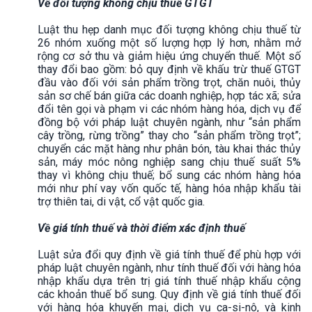
Về đối tượng không chịu thuế GTGT
Luật thu hẹp danh mục đối tượng không chịu thuế từ
26 nhóm xuống một số lượng hợp lý hơn, nhằm mở
rộng cơ sở thu và giảm hiệu ứng chuyển thuế. Một số
thay đổi bao gồm: bỏ quy định về khấu trừ thuế GTGT
đầu vào đối với sản phẩm trồng trọt, chăn nuôi, thủy
sản sơ chế bán giữa các doanh nghiệp, hợp tác xã; sửa
đổi tên gọi và phạm vi các nhóm hàng hóa, dịch vụ để
đồng bộ với pháp luật chuyên ngành, như “sản phẩm
cây trồng, rừng trồng” thay cho “sản phẩm trồng trọt”;
chuyển các mặt hàng như phân bón, tàu khai thác thủy
sản, máy móc nông nghiệp sang chịu thuế suất 5%
thay vì không chịu thuế; bổ sung các nhóm hàng hóa
mới như phí vay vốn quốc tế, hàng hóa nhập khẩu tài
trợ thiên tai, di vật, cổ vật quốc gia.
Về giá tính thuế và thời điểm xác định thuế
Luật sửa đổi quy định về giá tính thuế để phù hợp với
pháp luật chuyên ngành, như tính thuế đối với hàng hóa
nhập khẩu dựa trên trị giá tính thuế nhập khẩu cộng
các khoản thuế bổ sung. Quy định về giá tính thuế đối
với hàng hóa khuyến mại, dịch vụ ca-si-nô, và kinh