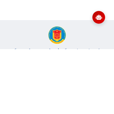
CỔNG THÔNG TIN ĐIỆN TỬ KIỂM TOÁN NHÀ NƯỚC
Cơ quan chủ quản: Kiểm toán nhà nước
Địa chỉ:
116 Nguyễn Chánh, Phường Yên Hòa, TP Hà Nội -
Điện
thoại:
024.6262.8616 -
Email:
banbientap@sav.gov.vn
Giấy phép số: 301/GP-BC, cấp ngày 06/07/2004
Chịu trách nhiệm chính: Bà Hà Thị Mỹ Dung - Phó Tổng Kiểm
toán nhà nước, Trưởng Ban biên tập.
Đang online:
86