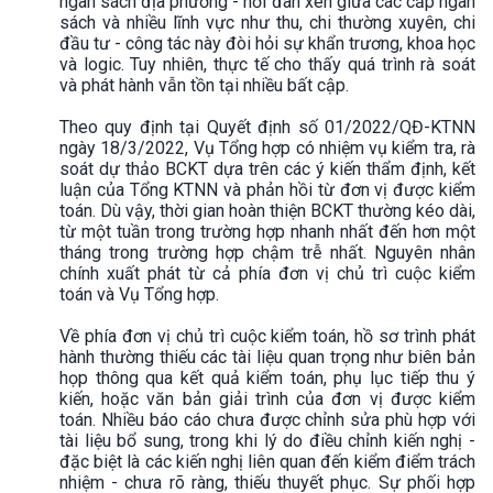
ngân sách địa phương - nơi đan xen giữa các cấp ngân
sách và nhiều lĩnh vực như thu, chi thường xuyên, chi
đầu tư - công tác này đòi hỏi sự khẩn trương, khoa học
và logic. Tuy nhiên, thực tế cho thấy quá trình rà soát
và phát hành vẫn tồn tại nhiều bất cập.
Theo quy định tại Quyết định số 01/2022/QĐ-KTNN
ngày 18/3/2022, Vụ Tổng hợp có nhiệm vụ kiểm tra, rà
soát dự thảo BCKT dựa trên các ý kiến thẩm định, kết
luận của Tổng KTNN và phản hồi từ đơn vị được kiểm
toán. Dù vậy, thời gian hoàn thiện BCKT thường kéo dài,
từ một tuần trong trường hợp nhanh nhất đến hơn một
tháng trong trường hợp chậm trễ nhất. Nguyên nhân
chính xuất phát từ cả phía đơn vị chủ trì cuộc kiểm
toán và Vụ Tổng hợp.
Về phía đơn vị chủ trì cuộc kiểm toán, hồ sơ trình phát
hành thường thiếu các tài liệu quan trọng như biên bản
họp thông qua kết quả kiểm toán, phụ lục tiếp thu ý
kiến, hoặc văn bản giải trình của đơn vị được kiểm
toán. Nhiều báo cáo chưa được chỉnh sửa phù hợp với
tài liệu bổ sung, trong khi lý do điều chỉnh kiến nghị -
đặc biệt là các kiến nghị liên quan đến kiểm điểm trách
nhiệm - chưa rõ ràng, thiếu thuyết phục. Sự phối hợp