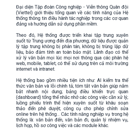
Đại diện Tập đoàn Công nghiệp - Viễn thông Quân đội
(Viettel) giới thiệu tổng quan về các tính năng của Hệ
thống thông tin điều hành tác nghiệp trong các cơ quan
đảng và hướng dẫn sử dụng phần mềm.
Theo đó, Hệ thống được triển khai tập trung xuyên
suốt từ Trung ương đến địa phương; dữ liệu được quản
lý tập trung không bị phân tán, không bị trùng lặp dữ
liệu, bảo đảm tính an toàn bảo mật. Lãnh đạo có thể
xử lý văn bản mọi lúc mọi nơi thông qua các phân hệ
web, mobile, tablet; có thể sử dụng trên cả môi trường
internet và intranet.
Hệ thống bao gồm nhiều tiện ích như: AI kiểm tra thể
thức văn bản và lỗi chính tả; tóm tắt văn bản giúp nắm
bắt nhanh nội dung; bảng điều khiển trực quan
(dashboard) tổng thể nhắc nhở các công việc cần xử lý;
luồng phiếu trình thể hiện xuyên suốt từ khâu soạn
thảo đến phê duyệt; công cụ cho phép chỉnh sửa
online trên hệ thống… Các tính năng nghiệp vụ trong hệ
thống là: văn bản đến, văn bản đi, quản lý nhiệm vụ,
lịch họp, hồ sơ công việc và các module khác.