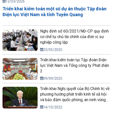
12/03/2026
Triển khai kiểm toán một số dự án thuộc Tập đoàn
Điện lực Việt Nam và tỉnh Tuyên Quang
Nghị định số 60/2021/NĐ-CP quy định
cơ chế tự chủ tài chính của đơn vị sự
nghiệp công lập
23/05/2025
Triển khai kiểm toán tại Tập đoàn Điện
lực Việt Nam và Tổng công ty Phát điện
2
09/09/2025
Triển khai Nghị quyết của Bộ Chính trị về
phương hướng phát triển kinh tế xã hội
và bảo đảm quốc phòng, an ninh vùng
Tây Nguyên đến năm 2030, tầm nhìn
14/10/2022
đến năm 2045