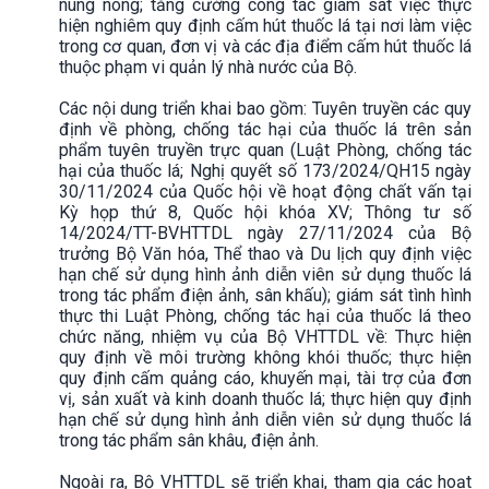
nung nóng; tăng cường công tác giám sát việc thực
hiện nghiêm quy định cấm hút thuốc lá tại nơi làm việc
trong cơ quan, đơn vị và các địa điểm cấm hút thuốc lá
thuộc phạm vi quản lý nhà nước của Bộ.
Các nội dung triển khai bao gồm: Tuyên truyền các quy
định về phòng, chống tác hại của thuốc lá trên sản
phẩm tuyên truyền trực quan (Luật Phòng, chống tác
hại của thuốc lá; Nghị quyết số 173/2024/QH15 ngày
30/11/2024 của Quốc hội về hoạt động chất vấn tại
Kỳ họp thứ 8, Quốc hội khóa XV; Thông tư số
14/2024/TT-BVHTTDL ngày 27/11/2024 của Bộ
trưởng Bộ Văn hóa, Thể thao và Du lịch quy định việc
hạn chế sử dụng hình ảnh diễn viên sử dụng thuốc lá
trong tác phẩm điện ảnh, sân khấu); giám sát tình hình
thực thi Luật Phòng, chống tác hại của thuốc lá theo
chức năng, nhiệm vụ của Bộ VHTTDL về: Thực hiện
quy định về môi trường không khói thuốc; thực hiện
quy định cấm quảng cáo, khuyến mại, tài trợ của đơn
vị, sản xuất và kinh doanh thuốc lá; thực hiện quy định
hạn chế sử dụng hình ảnh diễn viên sử dụng thuốc lá
trong tác phẩm sân khâu, điện ảnh.
Ngoài ra, Bộ VHTTDL sẽ triển khai, tham gia các hoạt