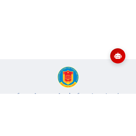
CỔNG THÔNG TIN ĐIỆN TỬ KIỂM TOÁN NHÀ NƯỚC
Cơ quan chủ quản: Kiểm toán nhà nước
Địa chỉ:
116 Nguyễn Chánh, Phường Yên Hòa, TP Hà Nội -
Điện
thoại:
024.6262.8616 -
Email:
banbientap@sav.gov.vn