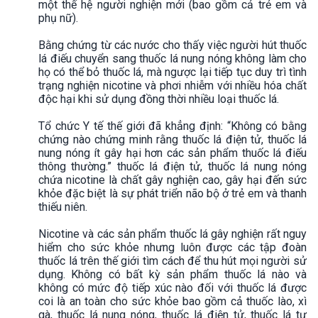
một thế hệ người nghiện mới (bao gồm cả trẻ em và
phụ nữ).
Bằng chứng từ các nước cho thấy việc người hút thuốc
lá điếu chuyển sang thuốc lá nung nóng không làm cho
họ có thể bỏ thuốc lá, mà ngược lại tiếp tục duy trì tình
trạng nghiện nicotine và phơi nhiễm với nhiều hóa chất
độc hại khi sử dụng đồng thời nhiều loại thuốc lá.
Tổ chức Y tế thế giới đã khẳng định: “Không có bằng
chứng nào chứng minh rằng thuốc lá điện tử, thuốc lá
nung nóng ít gây hại hơn các sản phẩm thuốc lá điếu
thông thường.” thuốc lá điện tử, thuốc lá nung nóng
chứa nicotine là chất gây nghiện cao, gây hại đến sức
khỏe đặc biệt là sự phát triển não bộ ở trẻ em và thanh
thiếu niên.
Nicotine và các sản phẩm thuốc lá gây nghiện rất nguy
hiểm cho sức khỏe nhưng luôn được các tập đoàn
thuốc lá trên thế giới tìm cách để thu hút mọi người sử
dụng. Không có bất kỳ sản phẩm thuốc lá nào và
không có mức độ tiếp xúc nào đối với thuốc lá được
coi là an toàn cho sức khỏe bao gồm cả thuốc lào, xì
gà, thuốc lá nung nóng, thuốc lá điện tử, thuốc lá tự