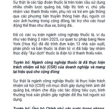
Sự thật là các tập đoàn thuốc lá trên toàn cầu sử dụng
nhiều chiến lược quảng bá, tiếp thị tinh vi, chủ yếu
nhằm vào thanh thiếu niên, phụ nữ và trẻ em gái thông
qua các phương tiện truyền thông hiện đại, người có
sức ảnh hưởng trong cộng đồng, tài trợ cho các hoạt
động thể thao như đua xe, bóng đá...
Đã có các vụ kiện ngành công nghiệp thuốc lá, ví dụ
như vào tháng 2 năm 2025, cơ quan tư pháp bang New
York (Hoa Kỳ) đã đệ trình đơn kiện 13 nhà sản xuất,
phân phối và bán thuốc lá điện tử vì đã tiếp tay nhằm
thúc đẩy “đại dịch” thuốc lá điện tử ở thanh thiếu niên.
Tuyên bố: Ngành công nghiệp thuốc lá đã thực hiện
trách nhiệm xã hội (CSR) của doanh nghiệp và mang
lại hiệu quả cho cộng đồng
Sự thật là ngành công nghiệp thuốc lá thực hiện trách
nhiệm xã hội (CSR) với mục đích gây dựng hình ảnh để
quảng bá, nhằm che đậy các tác động tiêu cực, bình
thường hoá sản phẩm gây nghiện để thu hút người sử
dụng.
Tuyên bố: Ủng hộ Chính phủ các nước trong phòng,