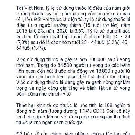
Tại Việt Nam, tỷ lệ sử dụng thuốc lá điếu của nam giới
trưởng thành tuy có giảm nhưng vẫn còn ở mức cao
(41,1%). Đối với thuốc lá điện tử, tỷ lệ sử dụng thuốc lá
điện tử ở người trưởng thành (15 tuổi trở lên) năm
2015 là 0,2%, năm 2020 là 3,6%. Tỷ lệ sử dụng thuốc
lá điện tử cao nhất tập trung ở nhóm tuổi 15 - 24
(7,3%) sau đó là các nhóm tuổi 25 - 44 tuổi (3,2%), 45 -
64 tuổi (1,4%).
Việc sử dụng thuốc lá gây ra hơn 100.000 ca tử vong
mỗi năm. Trong đó 84.500 người tử vong do các bệnh
liên quan đến hút thuốc chủ động và 18.800 người tử
vong do các bệnh liên quan đến hút thuốc thụ động.
Việc sử dụng thuốc lá đang gây ra gánh nặng nghiệm
trọng và ngày càng gia tăng về bệnh tật và tử vong
sớm, cũng như chi phí y tế.
Thiệt hại kinh tế do thuốc lá ước tính là 108 nghìn tỉ
đồng mỗi năm (tương đương 1,14% GDP). Con số này
lớn hơn gấp 5 lần so với đóng góp của nguồn thu thuế
thuốc lá cho ngân sách quốc gia.
Để bảo vệ các chính sách phòng, chống tác hại của