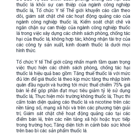
thuốc lá khỏi sự can thiệp của ngành công nghiệp
thuốc lá, Tổ chức Y tế Thế giới khuyến cáo cần theo
dõi, giám sát chặt chẽ các hoạt động quảng cáo của
ngành công nghiệp thuốc lá; Kiểm soát chặt chẽ và
ngăn chặn sự can thiệp của ngành công nghiệp thuốc
lá trong việc xây dựng các chính sách phòng, chống tác
hại của thuốc lá; không hợp tác, không nhận tài trợ của
các công ty sản xuất, kinh doanh thuốc lá dưới mọi
hình thức.
Tổ chức Y tế Thế giới cũng nhấn mạnh tầm quan trọng
việc thực hiện các chính sách phòng, chống tác hại
thuốc lá hiệu quả bao gồm: Tăng thuế thuốc lá với mức
đủ lớn để giá thuốc lá theo kịp mức tăng thu nhập bình
quân đầu người và hướng tới mức thuế chiếm 75% giá
bán lẻ để góp phần đạt mục tiêu giảm tỷ lệ sử dụng
thuốc lá; Thực hiện môi trường không thuốc lá; Thực thi
cấm toàn diện quảng cáo thuốc lá và nicotine trên các
nền tảng số, mạng xã hội và trên các phương tiện giải
trí; Giám sát chặt chẽ hoạt động quảng cáo tại các
điểm bán lẻ, trên các nền tảng xã hội hoặc trực tiếp
trong trường học; Tăng diện tích in cảnh báo sức khoẻ
trên bao bì các sản phẩm thuốc lá.