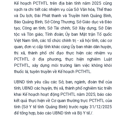
Kế hoạch PCTHTL trên địa bàn tỉnh năm 2025 cũng
vạch ra chi tiết các nhiệm vụ của Sở Văn hóa, Thể thao
và Du lịch; Đài Phát thanh và Truyền hình Quảng Bình,
Báo Quảng Bình; Sở Công Thương; Sở Giáo dục và Đào
tạo; Công an tỉnh; Sở Tài chính; Sở Xây dựng; Sở Dân
tộc và Tôn giáo; Tỉnh đoàn; Ủy ban Mặt trận Tổ quốc
Việt Nam tỉnh, các tổ chức chính trị - xã hội tỉnh; các cơ
quan, đơn vị cấp tỉnh khác cùng Ủy ban nhân dân huyện,
thị xã, thành phố chỉ đạo thực hiện các nhiệm vụ
PCTHTL ở địa phương, thực hiện nghiêm Luật
PCTHTL, xây dựng môi trường làm việc không khói
thuốc lá; tuyên truyền về Kế hoạch PCTHTL.
UBND tỉnh yêu cầu các Sở, ban, ngành, đoàn thể của
tỉnh; UBND các huyện, thị xã, thành phố nghiêm túc triển
khai Kế hoạch hoạt động PCTHTL năm 2025; báo cáo
kết quả thực hiện về Cơ quan thường trực PCTHTL của
tỉnh (Sở Y tế tỉnh Quảng Bình) trước ngày 31/12/2025
để tổng hợp, báo cáo UBND tỉnh và Bộ Y tế./.