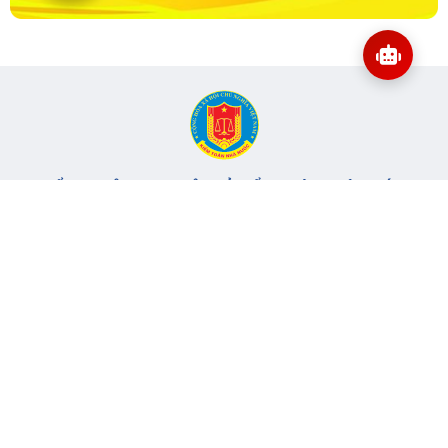
CỔNG THÔNG TIN ĐIỆN TỬ KIỂM TOÁN NHÀ NƯỚC
Cơ quan chủ quản: Kiểm toán nhà nước
Địa chỉ:
116 Nguyễn Chánh, Phường Yên Hòa, TP Hà Nội -
Điện
thoại:
024.6262.8616 -
Email:
banbientap@sav.gov.vn
Giấy phép số: 301/GP-BC, cấp ngày 06/07/2004
Chịu trách nhiệm chính: Bà Hà Thị Mỹ Dung - Phó Tổng Kiểm
toán nhà nước, Trưởng Ban biên tập.
Đang online:
65