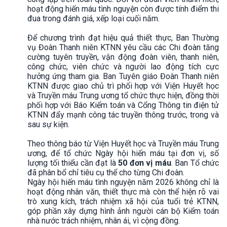
hoạt động hiến máu tình nguyện còn được tính điểm thi
đua trong đánh giá, xếp loại cuối năm.
Để chương trình đạt hiệu quả thiết thực, Ban Thường
vụ Đoàn Thanh niên KTNN yêu cầu các Chi đoàn tăng
cường tuyên truyền, vận động đoàn viên, thanh niên,
công chức, viên chức và người lao động tích cực
hưởng ứng tham gia. Ban Tuyên giáo Đoàn Thanh niên
KTNN được giao chủ trì phối hợp với Viện Huyết học
và Truyền máu Trung ương tổ chức thực hiện, đồng thời
phối hợp với Báo Kiểm toán và Cổng Thông tin điện tử
KTNN đẩy mạnh công tác truyền thông trước, trong và
sau sự kiện.
Theo thông báo từ Viện Huyết học và Truyền máu Trung
ương, để tổ chức Ngày hội hiến máu tại đơn vị, số
lượng tối thiểu cần đạt là
50 đơn vị máu
. Ban Tổ chức
đã phân bổ chỉ tiêu cụ thể cho từng Chi đoàn.
Ngày hội hiến máu tình nguyện năm 2026 không chỉ là
hoạt động nhân văn, thiết thực mà còn thể hiện rõ vai
trò xung kích, trách nhiệm xã hội của tuổi trẻ KTNN,
góp phần xây dựng hình ảnh người cán bộ Kiểm toán
nhà nước trách nhiệm, nhân ái, vì cộng đồng.