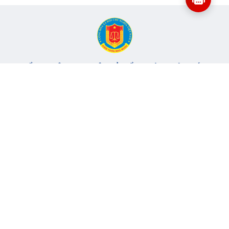
CỔNG THÔNG TIN ĐIỆN TỬ KIỂM TOÁN NHÀ NƯỚC
Cơ quan chủ quản: Kiểm toán nhà nước
Địa chỉ:
116 Nguyễn Chánh, Phường Yên Hòa, TP Hà Nội -
Điện
thoại:
024.6262.8616 -
Email:
banbientap@sav.gov.vn
Giấy phép số: 301/GP-BC, cấp ngày 06/07/2004
Chịu trách nhiệm chính: Bà Hà Thị Mỹ Dung - Phó Tổng Kiểm
toán nhà nước, Trưởng Ban biên tập.
Đang online:
56
Tổng lượt truy cập:
11.147.713
Thông tin liên hệ
Quy định sử dụng
Sơ đồ trang