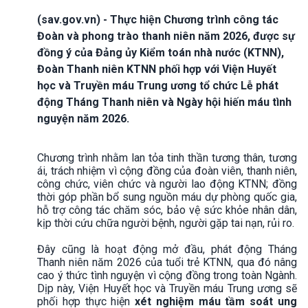
(sav.gov.vn) - Thực hiện Chương trình công tác
Đoàn và phong trào thanh niên năm 2026, được sự
đồng ý của Đảng ủy Kiểm toán nhà nước (KTNN),
Đoàn Thanh niên KTNN phối hợp với Viện Huyết
học và Truyền máu Trung ương tổ chức Lễ phát
động Tháng Thanh niên và Ngày hội hiến máu tình
nguyện năm 2026.
Chương trình nhằm lan tỏa tinh thần tương thân, tương
ái, trách nhiệm vì cộng đồng của đoàn viên, thanh niên,
công chức, viên chức và người lao động KTNN; đồng
thời góp phần bổ sung nguồn máu dự phòng quốc gia,
hỗ trợ công tác chăm sóc, bảo vệ sức khỏe nhân dân,
kịp thời cứu chữa người bệnh, người gặp tai nạn, rủi ro.
Đây cũng là hoạt động mở đầu, phát động Tháng
Thanh niên năm 2026 của tuổi trẻ KTNN, qua đó nâng
cao ý thức tình nguyện vì cộng đồng trong toàn Ngành.
Dịp này, Viện Huyết học và Truyền máu Trung ương sẽ
phối hợp thực hiện
xét nghiệm máu tầm soát ung