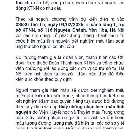
thư
cho cán bộ, công chức, viên chức và người lao
động KTNN có nhu cầu.
Theo kế hoạch, chương trình dự kiến diễn ra vào
08h30, thứ Tư, ngày 04/02/2026
tại
sảnh tầng 1, trụ
sở KTNN, số 116 Nguyễn Chánh, Yên Hòa, Hà Nội
với các nội dung: Lễ phát động Tháng Thanh niên; tổ
chức hiến máu tình nguyện; xét nghiệm máu tầm soát
ung thư cho người có nhu cầu.
Đối tượng tham gia là đoàn viên, thanh niên các Chi
đoàn trực thuộc Đoàn Thanh niên KTNN và công chức,
viên chức, người lao động các đơn vị có trụ sở tại Hà
Nội trên tinh thần tự nguyện, đảm bảo đầy đủ điều
kiện sức khỏe theo quy định.
Người tham gia hiến máu sẽ được xét nghiệm máu
miễn phí, kiểm tra sức khỏe, nhận thông báo kết quả
xét nghiệm (đảm bảo quyền riêng tư), được bồi dưỡng
theo quy định và cấp
Giấy chứng nhận hiến máu tình
nguyện
do Viện Huyết học và Truyền máu Trung ương
cấp. Giấy chứng nhận có giá trị tôn vinh và bồi hoàn
máu tương đương lượng máu đã hiến tại các cơ sở y tế
công lập trên toàn quốc. Đối với đoàn viên thanh niên,