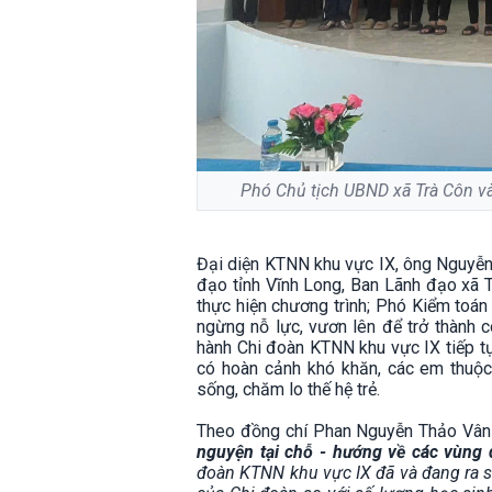
Phó Chủ tịch UBND xã Trà Côn và
Đại diện KTNN khu vực IX, ông Nguyễn
đạo tỉnh Vĩnh Long, Ban Lãnh đạo xã T
thực hiện chương trình; Phó Kiểm toá
ngừng nỗ lực, vươn lên để trở thành 
hành Chi đoàn KTNN khu vực IX tiếp t
có hoàn cảnh khó khăn, các em thuộc 
sống, chăm lo thế hệ trẻ.
Theo đồng chí Phan Nguyễn Thảo Vân 
nguyện tại chỗ - hướng về các vùng
đoàn KTNN khu vực IX đã và đang ra sứ