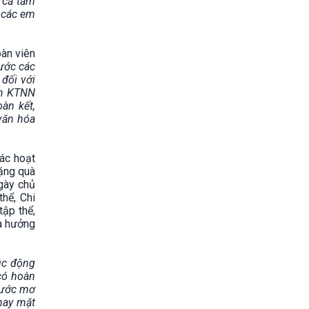
t cả tấm
 các em
àn viên
ước các
đối với
àn KTNN
àn kết,
 văn hóa
ác hoạt
tặng quà
ngày chủ
hể, Chi
ập thể,
và hưởng
úc động
có hoàn
 ước mơ
Thay mặt