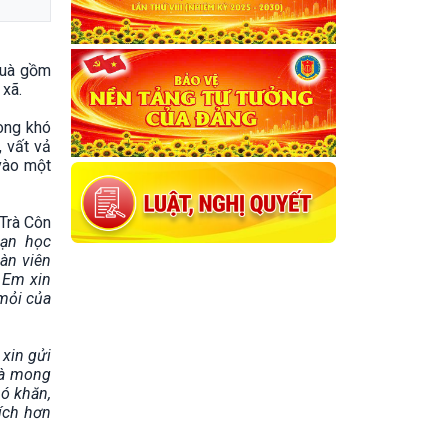
quà gồm
 xã.
ong khó
, vất vả
vào một
Trà Côn
bạn học
àn viên
 Em xin
 mỏi của
xin gửi
và mong
hó khăn,
tích hơn