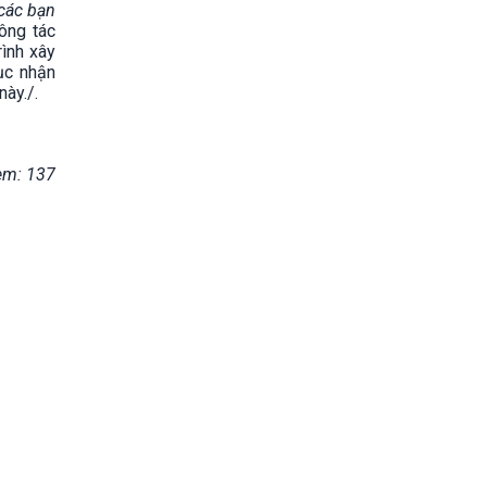
 các bạn
ông tác
rình xây
ục nhận
ày./.
em: 137