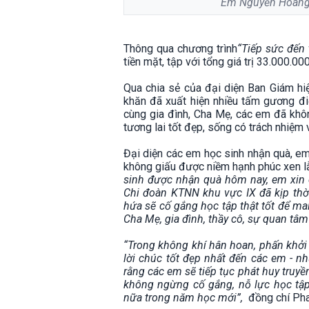
Em Nguyễn Hoàng B
Thông qua chương trình
“Tiếp sức đến
tiền mặt, tập với tổng giá trị 33.000.
Qua chia sẻ của đại diện Ban Giám hi
khăn đã xuất hiện nhiều tấm gương điể
cùng gia đình, Cha Mẹ, các em đã khô
tương lai tốt đẹp, sống có trách nhiệm 
Đại diện các em học sinh nhận quà, e
không giấu được niềm hạnh phúc xen l
sinh được nhận quà hôm nay, em xin 
Chi đoàn KTNN khu vực IX đã kịp thời
hứa sẽ cố gắng học tập thật tốt để ma
Cha Mẹ, gia đình, thầy cô, sự quan tâm
“Trong không khí hân hoan, phấn khởi
lời chúc tốt đẹp nhất đến các em - n
rằng các em sẽ tiếp tục phát huy truy
không ngừng cố gắng, nỗ lực học tập, 
nữa trong năm học mới”,
đồng chí Pha