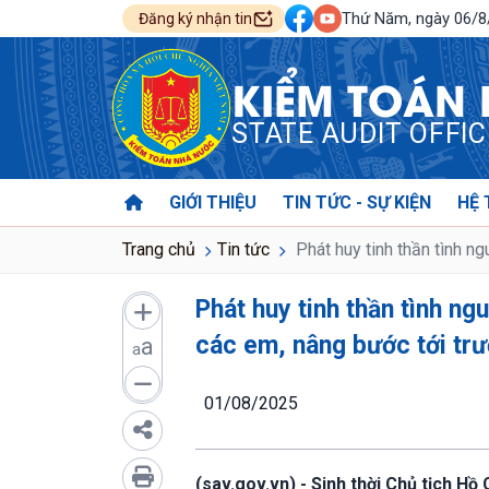
Thứ Năm, ngày 06/
Đăng ký nhận tin
KIỂM TOÁN
STATE AUDIT OFFI
GIỚI THIỆU
TIN TỨC - SỰ KIỆN
HỆ 
Trang chủ
Tin tức
Phát huy tinh thần tình n
Phát huy tinh thần tình ng
các em, nâng bước tới tr
a
a
01/08/2025
(sav.gov.vn) - Sinh thời Chủ tịch Hồ