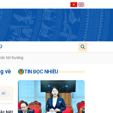
Ử
ước tới trường
ng về
TIN ĐỌC NHIỀU
ặc biệt