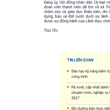
Đảng ủy, Hội đồng nhân dân, Ủy ban nh
đoàn viên thanh niên đã tìm về xã Tr
chăm sóc và giáo dục thiếu niên, nhi 
dựng, bảo vệ đất nước dưới sự lãnh
được sự đồng hành của Lãnh đạo, chính
Trúc Chi
TIN LIÊN QUAN
Đào tạo kỹ năng kiểm to
công trình
Rà soát, cập nhật danh
chuyên môn, nghiệp vụ 
2027
Bồi dưỡng kiến thức ki