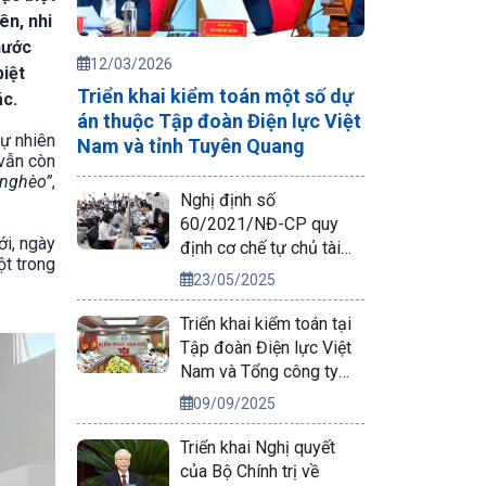
ên, nhi
nước
12/03/2026
biệt
Triển khai kiểm toán một số dự
ác.
án thuộc Tập đoàn Điện lực Việt
tự nhiên
Nam và tỉnh Tuyên Quang
 vẫn còn
 nghèo”
,
Nghị định số
60/2021/NĐ-CP quy
ới, ngày
định cơ chế tự chủ tài
ột trong
chính của đơn vị sự
23/05/2025
nghiệp công lập
Triển khai kiểm toán tại
Tập đoàn Điện lực Việt
Nam và Tổng công ty
Phát điện 2
09/09/2025
Triển khai Nghị quyết
của Bộ Chính trị về