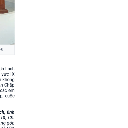
nh
ơn Lãnh
u vực IX
h không
an Chấp
 các em
p, cuộc
ch, tình
 IX
, Chi
đóng góp