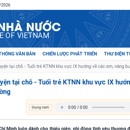
8/2026
 NHÀ NƯỚC
CE OF VIETNAM
THỐNG VĂN BẢN
CHIẾN LƯỢC PHÁT TRIỂN
THƯ ĐIỆN T
guyện tại chỗ - Tuổi trẻ KTNN khu vực IX hướng về các em, nâng b
uyện tại chỗ - Tuổi trẻ KTNN khu vực IX hướ
ường
 Chí Minh luôn dành cho thiếu niên, nhi đồng tình yêu thương đ