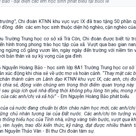
ảo - đại diện các em học sinh phát biểu tại buổi lễ
 trường”
, Chi đoàn KTNN khu vực vực IX đã trao tặng 50 phần 
000 đồng đến các em học sinh thuộc diện hộ nghèo, cận nghèo của
ệu Trường Trung học cơ sở xã Trà Côn, Chi đoàn được biết từ tr
n hình trong phong trào học tập của xã. Vượt qua bao gian nan
ng ngừng cố gắng vươn lên, ngày ngày đến trường với niềm tin 
với bản thân và sự kỳ vọng của gia đình.
m Nguyễn Hoàng Bảo - học sinh lớp 8A1 Trường Trung học cơ sở 
ẫn xúc động khi chia sẻ về ước mơ và hoàn cảnh.
“Thay mặt các 
chân thành cảm ơn Lãnh đạo KTNN khu vực IX, các anh, chị đo
 chia sẻ, động viên chúng em trong thời điểm quan trọng này.
i sau giúp ích quê nhà đồng thời không phụ lòng tin yêu, mong
 của các anh/chị và xã hội”
- Em Nguyễn Hoàng Bảo phát biểu.
 của cả nước đang chuẩn bị đón chào năm học mới, các anh/chị 
hững chủ nhân tương lai của Đất nước. Các anh/chị tin tưởng 
ền thống hiếu học của Tỉnh nhà, vững vàng tiến bước, vượt qua k
rèn luyện, trao dồi kiến thức, kỹ năng, đạt được nhiều thành 
n Nguyễn Thảo Vân - Bí thư Chi đoàn tâm sự.