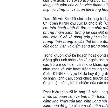
của Chi đoàn so với số lượng học sinh
lòng, tình cảm của đoàn viên thanh n
tiếp tục vững tin và vươn lên trong họ
Trao đổi với Ban Tổ chức chương trìn
Chi đoàn KTNN khu vực IX cho biết:
“C
em trên hành trình đi tìm con chữ mà
những mầm xanh tương lai của Đất nư
khu vực IX đã và đang góp phần tích 
tương thân tương ái của thế hệ trẻ đo
của đoàn viên và điểm sáng trong pho
Trong khuôn khổ kế hoạch hoạt động 
động giàu tính nhân văn và nghĩa tình 
các trẻ em có hoàn cảnh khó khăn, ngư
nhật xanh và các hoạt động chung tay
đoàn KTNN khu vực IX đã huy động đượ
cá nhân, lãnh đạo, công chức, người l
ứng nhiệt thành, trách nhiệm của các cá
Phát biểu tại buổi lễ, ông Lê Văn Lon
trước sự quan tâm và tinh thần trách
cảnh khó khăn của tỉnh Vĩnh Long nói
xanh qua đó giúp
các
em có thêm niềm