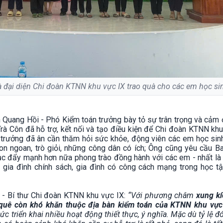
 đại diện Chi đoàn KTNN khu vực IX trao quà cho các em học si
 Quang Hồi - Phó Kiểm toán trưởng bày tỏ sự trân trọng và cảm 
rà Côn đã hỗ trợ, kết nối và tạo điều kiện để Chi đoàn KTNN kh
n trưởng đã ân cần thăm hỏi sức khỏe, động viên các em học sin
con ngoan, trò giỏi, những công dân có ích; Ông cũng yêu cầu B
ục đẩy mạnh hơn nữa phong trào đồng hành với các em - nhất là
gia đình chính sách, gia đình có công cách mạng trong học tậ
- Bí thư Chi đoàn KTNN khu vực IX:
“Với phương châm
xung kí
 quê còn khó khăn thuộc địa bàn kiểm toán của KTNN khu vực
c triển khai nhiều hoạt động thiết thực, ý nghĩa. Mặc dù tỷ lệ 