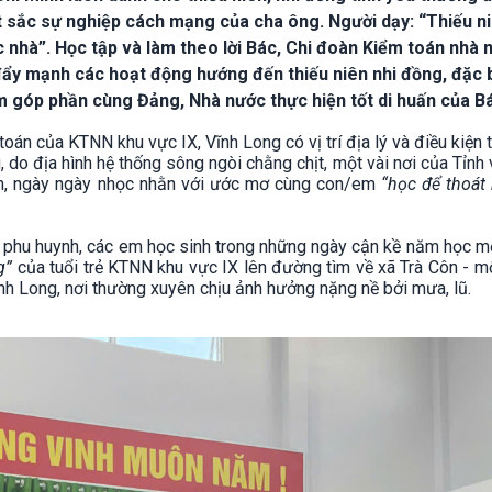
t sắc sự nghiệp cách mạng của cha ông. Người dạy: “Thiếu ni
c nhà”. Học tập và làm theo lời Bác, Chi đoàn Kiểm toán nhà 
 đẩy mạnh các hoạt động hướng đến thiếu niên nhi đồng, đặc 
góp phần cùng Đảng, Nhà nước thực hiện tốt di huấn của B
toán của KTNN khu vực IX, Vĩnh Long có vị trí địa lý và điều kiện 
ng, do địa hình hệ thống sông ngòi chằng chịt, một vài nơi của Tỉnh
ăn, ngày ngày nhọc nhằn với ước mơ cùng con/em
“học để thoát
ậc phu huynh, các em học sinh trong những ngày cận kề năm học m
g”
của tuổi trẻ KTNN khu vực IX lên đường tìm về xã Trà Côn - m
ĩnh Long, nơi thường xuyên chịu ảnh hưởng nặng nề bởi mưa, lũ.