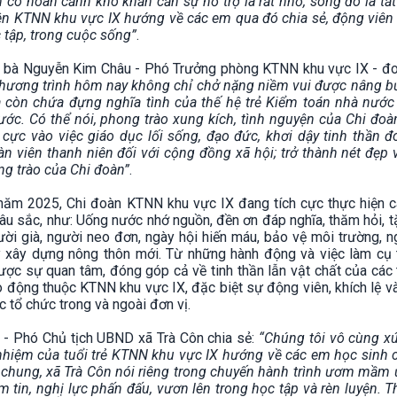
 có hoàn cảnh khó khăn cần sự hỗ trợ là rất nhỏ, song đó là tấ
iên KTNN khu vực IX hướng về các em qua đó chia sẻ, động viên
c tập, trong cuộc sống”
.
h, bà Nguyễn Kim Châu - Phó Trưởng phòng KTNN khu vực IX - đo
hương trình hôm nay không chỉ chở nặng niềm vui được nâng b
 còn chứa đựng nghĩa tình của thế hệ trẻ Kiểm toán nhà nước 
ớc. Có thể nói, phong trào xung kích, tình nguyện của Chi đo
cực vào việc giáo dục lối sống, đạo đức, khơi dậy tinh thần đo
àn viên thanh niên đối với cộng đồng xã hội; trở thành nét đẹp
ng trào của Chi đoàn”
.
năm 2025, Chi đoàn KTNN khu vực IX đang tích cực thực hiện c
sâu sắc, như: Uống nước nhớ nguồn, đền ơn đáp nghĩa, thăm hỏi, 
ời già, người neo đơn, ngày hội hiến máu, bảo vệ môi trường, 
 xây dựng nông thôn mới. Từ những hành động và việc làm cụ t
c sự quan tâm, đóng góp cả về tinh thần lẫn vật chất của các t
ao động thuộc KTNN khu vực IX, đặc biệt sự động viên, khích lệ 
c tổ chức trong và ngoài đơn vị.
g - Phó Chủ tịch UBND xã Trà Côn chia sẻ:
“Chúng tôi vô cùng x
 nhiệm của tuổi trẻ KTNN khu vực IX hướng về các em học sinh 
 chung, xã Trà Côn nói riêng trong chuyến hành trình ươm mầm
 tin, nghị lực phấn đấu, vươn lên trong học tập và rèn luyện. 