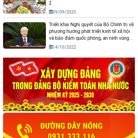
2
09/09/2025
Triển khai Nghị quyết của Bộ Chính trị về
phương hướng phát triển kinh tế xã hội
và bảo đảm quốc phòng, an ninh vùng
Tây Nguyên đến năm 2030, tầm nhìn
14/10/2022
đến năm 2045