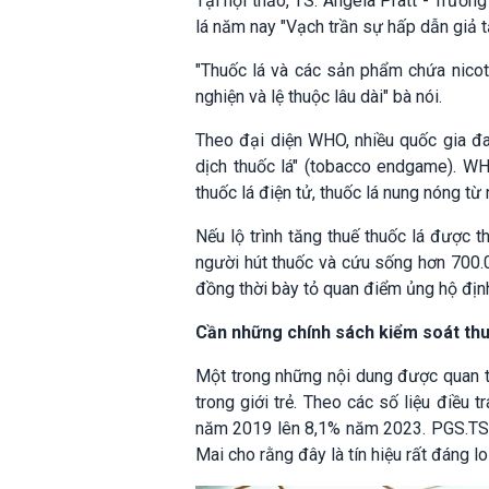
Tại hội thảo, TS. Angela Pratt - Trưở
lá năm nay "Vạch trần sự hấp dẫn giả t
"Thuốc lá và các sản phẩm chứa nicoti
nghiện và lệ thuộc lâu dài" bà nói.
Theo đại diện WHO, nhiều quốc gia đa
dịch thuốc lá" (tobacco endgame). W
thuốc lá điện tử, thuốc lá nung nóng từ
Nếu lộ trình tăng thuế thuốc lá được 
người hút thuốc và cứu sống hơn 700.0
đồng thời bày tỏ quan điểm ủng hộ định
Cần những chính sách kiểm soát thu
Một trong những nội dung được quan tâ
trong giới trẻ. Theo các số liệu điều 
năm 2019 lên 8,1% năm 2023. PGS.TS.
Mai cho rằng đây là tín hiệu rất đáng lo