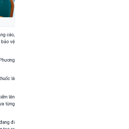
ảng cáo,
ể bảo vệ
u Phương
thuốc lá
hiểm lên
ưa từng
đang đi