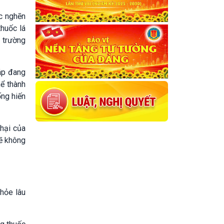
ắc nghẽn
thuốc lá
i trường
háp đang
hể thành
ống hiến
hại của
sẽ không
khỏe lâu