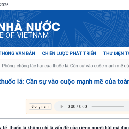
/2026
 NHÀ NƯỚC
CE OF VIETNAM
THỐNG VĂN BẢN
CHIẾN LƯỢC PHÁT TRIỂN
THƯ ĐIỆN T
Phòng, chống tác hại của thuốc lá: Cần sự vào cuộc mạnh mẽ củ
thuốc lá: Cần sự vào cuộc mạnh mẽ của toà
 tế, thuốc lá không chỉ là vấn đề của riêng người hút mà đan