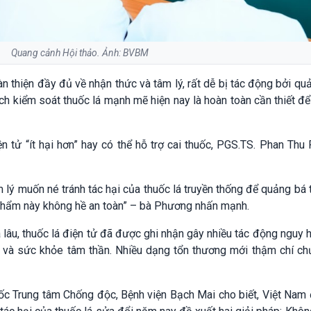
Quang cảnh Hội thảo. Ảnh: BVBM
àn thiện đầy đủ về nhận thức và tâm lý, rất dễ bị tác động bởi qu
h kiểm soát thuốc lá mạnh mẽ hiện nay là hoàn toàn cần thiết đ
n tử “ít hại hơn” hay có thể hỗ trợ cai thuốc, PGS.TS. Phan Th
lý muốn né tránh tác hại của thuốc lá truyền thống để quảng bá 
 phẩm này không hề an toàn” – bà Phương nhấn mạnh.
 lâu, thuốc lá điện tử đã được ghi nhận gây nhiều tác động nguy 
ch và sức khỏe tâm thần. Nhiều dạng tổn thương mới thậm chí ch
c Trung tâm Chống độc, Bệnh viện Bạch Mai cho biết, Việt Nam 