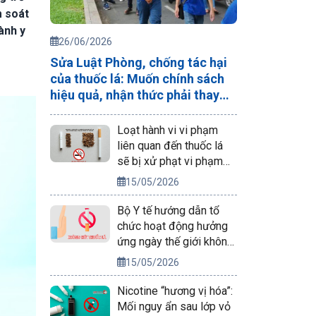
m soát
ành y
26/06/2026
Sửa Luật Phòng, chống tác hại
của thuốc lá: Muốn chính sách
hiệu quả, nhận thức phải thay
đổi trước
Loạt hành vi vi phạm
liên quan đến thuốc lá
sẽ bị xử phạt vi phạm
hành chính
15/05/2026
Bộ Y tế hướng dẫn tổ
chức hoạt động hưởng
ứng ngày thế giới không
thuốc lá 31/5/2026
15/05/2026
Nicotine “hương vị hóa”:
Mối nguy ẩn sau lớp vỏ