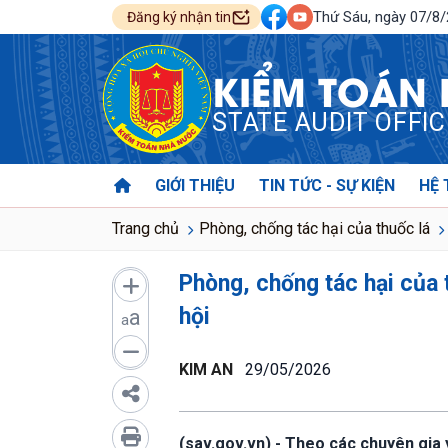
Thứ Sáu, ngày 07/8
Đăng ký nhận tin
KIỂM TOÁN
STATE AUDIT OFFI
GIỚI THIỆU
TIN TỨC - SỰ KIỆN
HỆ 
Trang chủ
Phòng, chống tác hại của thuốc lá
Phòng, chống tác hại của 
hội
a
a
KIM AN
29/05/2026
(sav.gov.vn) - Theo các chuyên gia y