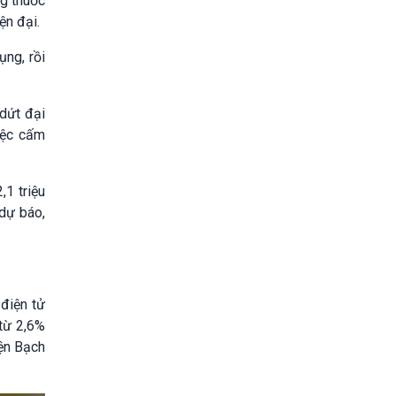
ng thuốc
ện đại.
ụng, rồi
dứt đại
iệc cấm
,1 triệu
 dự báo,
 điện tử
 từ 2,6%
ện Bạch