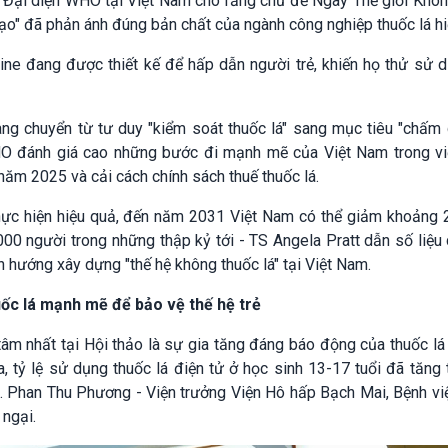
ng Đại diện WHO tại Việt Nam cho rằng chủ đề Ngày Thế giới Khô
ạo" đã phản ánh đúng bản chất của ngành công nghiệp thuốc lá hi
ne đang được thiết kế để hấp dẫn người trẻ, khiến họ thử sử d
ng chuyển từ tư duy "kiểm soát thuốc lá" sang mục tiêu "chấm 
HO đánh giá cao những bước đi mạnh mẽ của Việt Nam trong v
 năm 2025 và cải cách chính sách thuế thuốc lá.
thực hiện hiệu quả, đến năm 2031 Việt Nam có thể giảm khoảng 2
00 người trong những thập kỷ tới - TS Angela Pratt dẫn số liệu
 hướng xây dựng "thế hệ không thuốc lá" tại Việt Nam.
ốc lá mạnh mẽ để bảo vệ thế hệ trẻ
m nhất tại Hội thảo là sự gia tăng đáng báo động của thuốc lá
tra, tỷ lệ sử dụng thuốc lá điện tử ở học sinh 13-17 tuổi đã tăng
 Phan Thu Phương - Viện trưởng Viện Hô hấp Bạch Mai, Bệnh vi
 ngại.