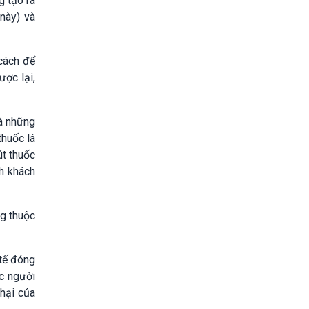
g tạo ra
này) và
 cách để
ược lại,
à những
thuốc lá
út thuốc
nh khách
ng thuộc
 tế đóng
ọc người
 hại của