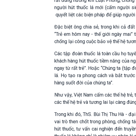
rất đúng hướng khi Luật Phòng, chống t
người hút thuốc lá mới (cấm người si
quyết liệt các biện pháp để giúp người
Đặc biệt ông chia sẻ, trong khi cả đấ
“Trẻ em hôm nay - thế giới ngày mai” t
chống lại công cuộc bảo vệ thế hệ tươn
Các tập đoàn thuốc lá toàn cầu họ tu
khách hàng hút thuốc tiềm năng của ngà
ngay từ rất trẻ”. Hoặc “Chúng ta (tập 
lá. Họ tạo ra phong cách và bắt trước
hàng suốt đời của chúng ta”.
Như vậy, Việt Nam cấm các thế hệ trẻ, 
các thế hệ trẻ và tương lai lại càng đún
Trong khi đó, ThS. Bùi Thị Thu Hà - đạ
vai trò then chốt trong phòng, chống t
hút thuốc, tư vấn cai nghiện đến truy