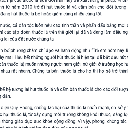
ác hại của thuốc lá sửa đổi năm nay đề xuất hai giải pháp: Khôn
nh từ năm 2010 trở đi hút thuốc lá và cấm bán cho đối tượng 
 đang hút thuốc lá bỏ hoặc giảm càng nhiều càng tốt.
t nước, cả dân tộc luôn nêu cao tinh thần và phấn đấu bằng mọi
hì các tập đoàn thuốc lá trên thế giới lại đã và đang làm điều ng
g lai của đất nước chúng ta.
yên bố phương châm chỉ đạo và hành động như “Trẻ em hôm nay l
y mai. Hầu hết những người hút thuốc lá hiện tại đã bắt đầu hút 
đoàn thuốc lá) muốn những người nam giới, nữ giới ở trường học h
 nhau rất nhanh. Chúng ta bán thuốc lá cho họ thì họ sẽ trở thà
thế hệ tương lai hút thuốc lá và cấm bán thuốc lá cho các đối tượ
g đắn.
i diện Quỹ Phòng, chống tác hại của thuốc lá nhấn mạnh, cơ sở y
ác hại thuốc lá, từ xây dựng môi trường không khói thuốc, sàng l
ền thông giáo dục sức khỏe cộng đồng. Vì vậy, phòng, chống tác