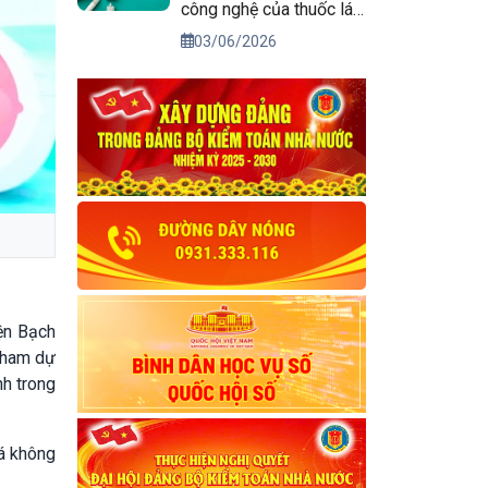
công nghệ của thuốc lá
điện tử
03/06/2026
ện Bạch
 tham dự
nh trong
lá không