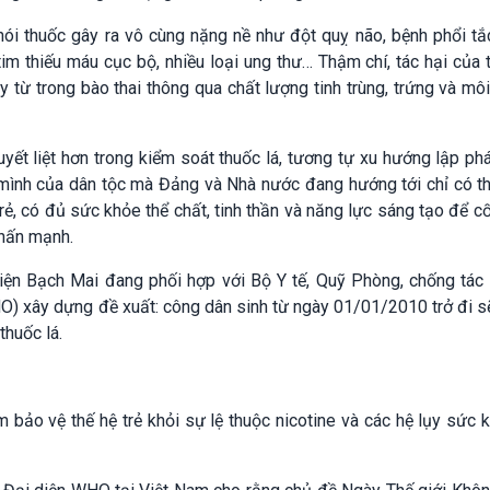
khói thuốc gây ra vô cùng nặng nề như đột quỵ não, bệnh phổi t
im thiếu máu cục bộ, nhiều loại ung thư… Thậm chí, tác hại của 
y từ trong bào thai thông qua chất lượng tinh trùng, trứng và mô
yết liệt hơn trong kiểm soát thuốc lá, tương tự xu hướng lập p
n mình của dân tộc mà Đảng và Nhà nước đang hướng tới chỉ có t
trẻ, có đủ sức khỏe thể chất, tinh thần và năng lực sáng tạo để c
hấn mạnh.
iện Bạch Mai đang phối hợp với Bộ Y tế, Quỹ Phòng, chống tác 
WHO) xây dựng đề xuất: công dân sinh từ ngày 01/01/2010 trở đi 
huốc lá.
 bảo vệ thế hệ trẻ khỏi sự lệ thuộc nicotine và các hệ lụy sức 