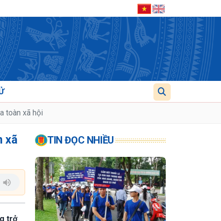
Ử
a toàn xã hội
n xã
TIN ĐỌC NHIỀU
g trở