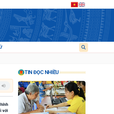
Ử
TIN ĐỌC NHIỀU
chính
i với