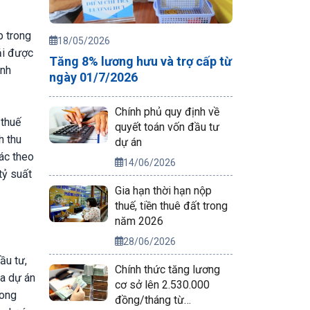
p trong
18/05/2026
ải được
Tăng 8% lương hưu và trợ cấp từ
anh
ngày 01/7/2026
Chính phủ quy định về
 thuế
quyết toán vốn đầu tư
h thu
dự án
ác theo
14/06/2026
tỷ suất
Gia hạn thời hạn nộp
thuế, tiền thuê đất trong
năm 2026
28/06/2026
ầu tư,
Chính thức tăng lương
ủa dự án
cơ sở lên 2.530.000
rong
đồng/tháng từ