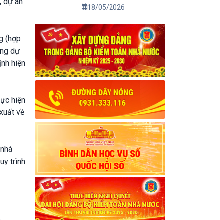
, dự án
01/7/2026
18/05/2026
g (hợp
êng dự
ịnh hiện
hực hiện
 xuất về
 nhà
uy trình