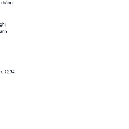
ốn hằng
ghị
hanh
m: 1294