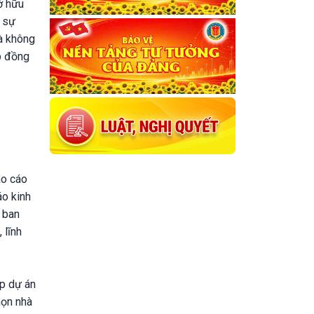
ở hữu
ó sự
à không
ợp đồng
áo cáo
áo kinh
h ban
 lĩnh
ợp dự án
họn nhà