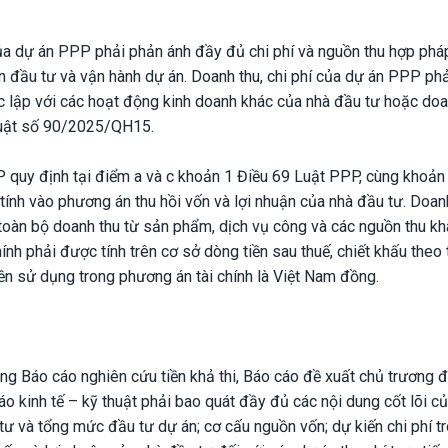
của dự án PPP phải phản ánh đầy đủ chi phí và nguồn thu hợp phá
ện đầu tư và vận hành dự án. Doanh thu, chi phí của dự án PPP ph
độc lập với các hoạt động kinh doanh khác của nhà đầu tư hoặc do
 Luật số 90/2025/QH15.
quy định tại điểm a và c khoản 1 Điều 69 Luật PPP, cùng khoản
 tính vào phương án thu hồi vốn và lợi nhuận của nhà đầu tư. Doan
 toàn bộ doanh thu từ sản phẩm, dịch vụ công và các nguồn thu kh
ính phải được tính trên cơ sở dòng tiền sau thuế, chiết khấu theo 
iền sử dụng trong phương án tài chính là Việt Nam đồng.
ong Báo cáo nghiên cứu tiền khả thi, Báo cáo đề xuất chủ trương đ
o kinh tế – kỹ thuật phải bao quát đầy đủ các nội dung cốt lõi c
ư và tổng mức đầu tư dự án; cơ cấu nguồn vốn; dự kiến chi phí t