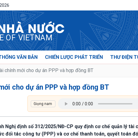
/2026
 NHÀ NƯỚC
CE OF VIETNAM
THỐNG VĂN BẢN
CHIẾN LƯỢC PHÁT TRIỂN
THƯ ĐIỆN T
tài chính mới cho dự án PPP và hợp đồng BT
 mới cho dự án PPP và hợp đồng BT
nh Nghị định số 312/2025/NĐ-CP quy định cơ chế quản lý tài 
ức đối tác công tư (PPP) và cơ chế thanh toán, quyết toán đố