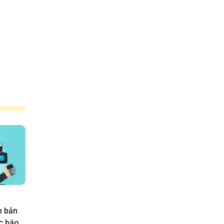
n bản
ực báo