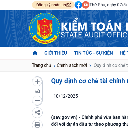
Thứ Sáu, ngày 07/8
Đăng ký nhận tin
KIỂM TOÁN
STATE AUDIT OFFI
GIỚI THIỆU
TIN TỨC - SỰ KIỆN
HỆ 
Trang chủ
Chính sách mới
Quy định cơ chế 
Quy định cơ chế tài chính
a
a
10/12/2025
(sav.gov.vn) - Chính phủ vừa ban hà
đối với dự án đầu tư theo phương th