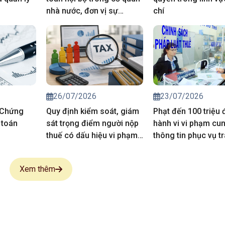
nhà nước, đơn vị sự
chí
nghiệp công lập.
26/07/2026
23/07/2026
 Chứng
Quy định kiểm soát, giám
Phạt đến 100 triệu
 toán
sát trọng điểm người nộp
hành vi vi phạm cu
thuế có dấu hiệu vi phạm
thông tin phục vụ t
pháp luật thuế
thông tin thuế
Xem thêm