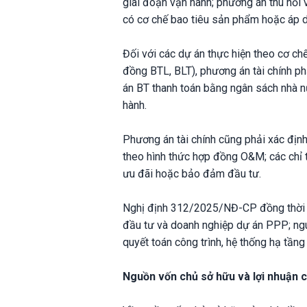
giai đoạn vận hành; phương án thu hồi v
có cơ chế bao tiêu sản phẩm hoặc áp d
Đối với các dự án thực hiện theo cơ c
đồng BTL, BLT), phương án tài chính phả
án BT thanh toán bằng ngân sách nhà n
hành.
Phương án tài chính cũng phải xác địn
theo hình thức hợp đồng O&M; các chỉ ti
ưu đãi hoặc bảo đảm đầu tư.
Nghị định 312/2025/NĐ-CP đồng thời l
đầu tư và doanh nghiệp dự án PPP; ngu
quyết toán công trình, hệ thống hạ tần
Nguồn vốn chủ sở hữu và lợi nhuận 