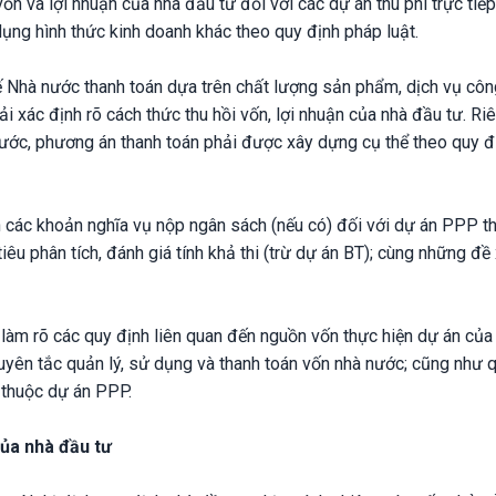
ốn và lợi nhuận của nhà đầu tư đối với các dự án thu phí trực tiếp
ụng hình thức kinh doanh khác theo quy định pháp luật.
hế Nhà nước thanh toán dựa trên chất lượng sản phẩm, dịch vụ côn
i xác định rõ cách thức thu hồi vốn, lợi nhuận của nhà đầu tư. Ri
ước, phương án thanh toán phải được xây dựng cụ thể theo quy đ
h các khoản nghĩa vụ nộp ngân sách (nếu có) đối với dự án PPP t
êu phân tích, đánh giá tính khả thi (trừ dự án BT); cùng những đề
àm rõ các quy định liên quan đến nguồn vốn thực hiện dự án của
yên tắc quản lý, sử dụng và thanh toán vốn nhà nước; cũng như q
g thuộc dự án PPP.
của nhà đầu tư