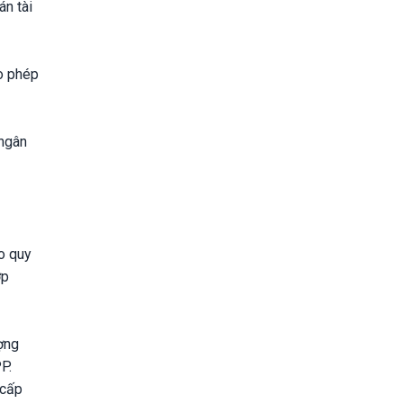
án tài
o phép
 ngân
o quy
ợp
ượng
P.
 cấp