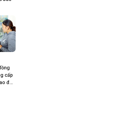
 đồng
ng cấp
rao đổi