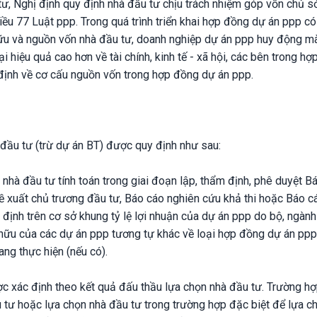
ư, Nghị định quy định nhà đầu tư chịu trách nhiệm góp vốn chủ s
iều 77 Luật ppp. Trong quá trình triển khai hợp đồng dự án ppp c
hữu và nguồn vốn nhà đầu tư, doanh nghiệp dự án ppp huy động m
i hiệu quả cao hơn về tài chính, kinh tế - xã hội, các bên trong h
định về cơ cấu nguồn vốn trong hợp đồng dự án ppp.
 đầu tư (trừ dự án BT) được quy định như sau:
 nhà đầu tư tính toán trong giai đoạn lập, thẩm định, phê duyệt B
ề xuất chủ trương đầu tư, Báo cáo nghiên cứu khả thi hoặc Báo c
 định trên cơ sở khung tỷ lệ lợi nhuận của dự án ppp do bộ, ngàn
ở hữu của các dự án ppp tương tự khác về loại hợp đồng dự án ppp,
ang thực hiện (nếu có).
ợc xác định theo kết quả đấu thầu lựa chọn nhà đầu tư. Trường h
 tư hoặc lựa chọn nhà đầu tư trong trường hợp đặc biệt để lựa c