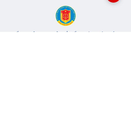
CỔNG THÔNG TIN ĐIỆN TỬ KIỂM TOÁN NHÀ NƯỚC
Cơ quan chủ quản: Kiểm toán nhà nước
Địa chỉ:
116 Nguyễn Chánh, Phường Yên Hòa, TP Hà Nội -
Điện
thoại:
024.6262.8616 -
Email:
banbientap@sav.gov.vn
Giấy phép số: 301/GP-BC, cấp ngày 06/07/2004
Chịu trách nhiệm chính: Bà Hà Thị Mỹ Dung - Phó Tổng Kiểm
toán nhà nước, Trưởng Ban biên tập.
Đang online:
50
Tổng lượt truy cập:
11.149.798
Thông tin liên hệ
Quy định sử dụng
Sơ đồ trang