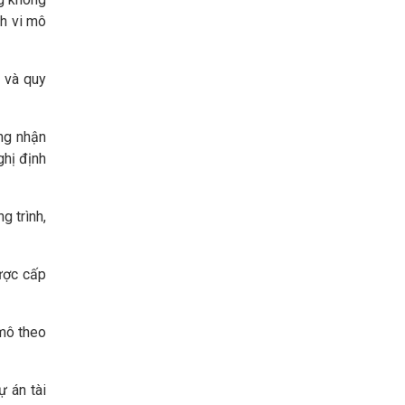
nh vi mô
y và quy
ứng nhận
ghị định
g trình,
được cấp
 mô theo
ự án tài