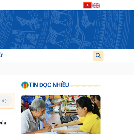
Ử
TIN ĐỌC NHIỀU
của