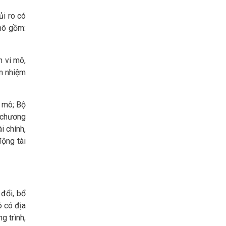
ủi ro có
 mô gồm:
h vi mô,
ảm nhiệm
 mô; Bộ
a chương
i chính,
ộng tài
đổi, bổ
ô có địa
g trình,