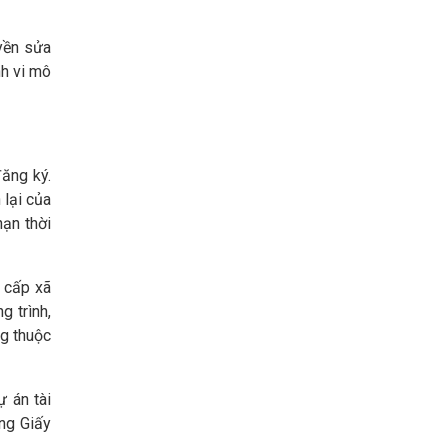
yền sửa
nh vi mô
đăng ký.
 lại của
hạn thời
h cấp xã
g trình,
ng thuộc
ự án tài
ng Giấy