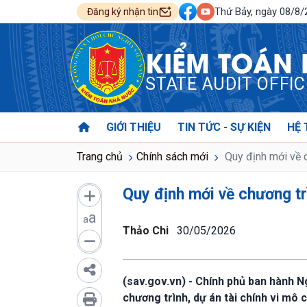
Thứ Bảy, ngày 08/8
Đăng ký nhận tin
KIỂM TOÁN
STATE AUDIT OFFI
GIỚI THIỆU
TIN TỨC - SỰ KIỆN
HỆ 
Trang chủ
Chính sách mới
Quy định mới về c
Quy định mới về chương trì
a
a
Thảo Chi
30/05/2026
(sav.gov.vn) - Chính phủ ban hành 
chương trình, dự án tài chính vi mô c