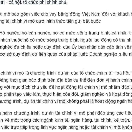
rị - xã hội, tổ chức phi chính phủ.
 vi mô bao gồm việc cho vay bằng đồng Việt Nam đối với khách 
ng tài chính vi mô dưới hình thức tiền gửi bắt buộc.
Hộ nghèo, hộ cận nghèo, hộ có mức sống trung bình, cá nhân t
 nhân thuộc hộ có mức sống trung bình, người lao động có thu n
 nghèo đa chiều hoặc quy định của Ủy ban nhân dân cấp tỉnh về 
cơ sở quy định có liên quan của pháp luật; Doanh nghiệp siêu 
 chính vi mô là chương trình, dự án của tổ chức chính trị - xã hội,
ảng thời gian xác định trên địa bàn cụ thể đến đơn vị hành chín
ương với mục đích chủ yếu để hoạt động tài chính vi mô nhằm đáp
óp phần tạo việc làm, thực hiện xóa đói, giảm nghèo và hoạt độ
hương trình, dự án tài chính vi mô không phải là hoạt động ngân h
u hành chương trình, dự án tài chính vi mô phải đáp ứng các tiê
ên về một trong các ngành kinh tế, ngân hàng, tài chính, kế toán, 
việc trực tiếp trong lĩnh vực ngân hàng hoặc tài chính vi mô; khô