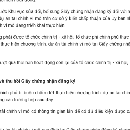
ớc Khu vực sửa đổi, bổ sung Giấy chứng nhận đăng ký đối với n
dự án tài chính vi mô trên cơ sở ý kiến chấp thuận của Ủy ban 
nh vi mô đang triển khai thực hiện.
 phải được tổ chức chính trị - xã hội, tổ chức phi chính phủ thực 
 thực hiện chương trình, dự án tài chính vi mô tại Giấy chứng n
ợt quá thời hạn hoạt động còn lại của tổ chức chính trị - xã hội,
và thu hồi Giấy chứng nhận đăng ký
 chính phủ bị buộc chấm dứt thực hiện chương trình, dự án tài chí
ong các trường hợp sau đây:
tài chính vi mô có thông tin gian lận để có đủ điều kiện được 
, dự án tài chính vi mô quy định tại Giấy chứng nhận đăng ký như