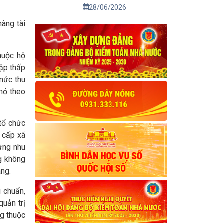
28/06/2026
hàng tài
huộc hộ
hập thấp
mức thu
nhỏ theo
 tổ chức
h cấp xã
 ứng nhu
ng không
àng.
u chuẩn,
quản trị
ng thuộc