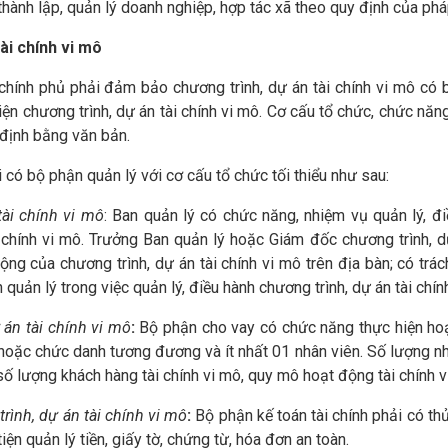
ành lập, quản lý doanh nghiệp, hợp tác xã theo quy định của pháp
ài chính vi mô
i chính phủ phải đảm bảo chương trình, dự án tài chính vi mô có
 hiện chương trình, dự án tài chính vi mô. Cơ cấu tổ chức, chức năn
định bằng văn bản.
i có bộ phận quản lý với cơ cấu tổ chức tối thiểu như sau:
tài chính vi mô
: Ban quản lý có chức năng, nhiệm vụ quản lý, đ
 chính vi mô. Trưởng Ban quản lý hoặc Giám đốc chương trình, d
ộng của chương trình, dự án tài chính vi mô trên địa bàn; có trá
quản lý trong việc quản lý, điều hành chương trình, dự án tài chín
án tài chính vi mô
:
Bộ phận cho vay có chức năng thực hiện ho
oặc chức danh tương đương và ít nhất 01 nhân viên. Số lượng n
ố lượng khách hàng tài chính vi mô, quy mô hoạt động tài chính v
rình, dự án tài chính vi mô
:
Bộ phận kế toán tài chính phải có th
ện quản lý tiền, giấy tờ, chứng từ, hóa đơn an toàn.