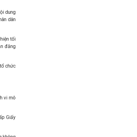
ội dung
nhân dân
hiện tối
hận đăng
 tổ chức
nh vi mô
cấp Giấy
ng không