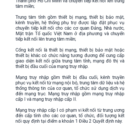
Thành phố Hồ Chí Minh và chuyển tiếp kết nối lên trung
tâm miền;
Trung tâm tỉnh gồm thiết bị mạng, thiết bị bảo mật,
kênh truyền, hệ thống phụ trợ được lắp đặt phục vụ
chuyển tiếp kết nối cho các cơ quan Đảng, Nhà nước,
Mặt trận Tổ quốc Việt Nam ở địa phương và chuyển
tiếp kết nối lên trung tâm miền;
Cổng kết nối là thiết bị mạng, thiết bị bảo mật hoặc
thiết bị khác có chức năng tương đương để cung cấp
giao diện kết nối giữa trung tâm tỉnh, mạng đô thị và
thiết bị đầu cuối của mạng truy nhập.
Mạng truy nhập gồm thiết bị đầu cuối, kênh truyền
phục vụ kết nối từ mạng nội bộ, trung tâm dữ liệu và hệ
thống thông tin của cơ quan, tổ chức sử dụng dịch vụ
đến mạng trục. Mạng truy nhập gồm mạng truy nhập
cấp I và mạng truy nhập cấp II.
Mạng truy nhập cấp I có phạm vi kết nối từ trung ương
đến cấp tỉnh cho các cơ quan, tổ chức, đối tượng kết
nối quy định tại điểm a khoản 1 Điều 2 Quyết định này.