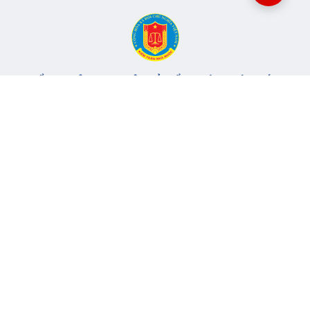
CỔNG THÔNG TIN ĐIỆN TỬ KIỂM TOÁN NHÀ NƯỚC
Cơ quan chủ quản: Kiểm toán nhà nước
Địa chỉ:
116 Nguyễn Chánh, Phường Yên Hòa, TP Hà Nội -
Điện
thoại:
024.6262.8616 -
Email:
banbientap@sav.gov.vn
Giấy phép số: 301/GP-BC, cấp ngày 06/07/2004
Chịu trách nhiệm chính: Bà Hà Thị Mỹ Dung - Phó Tổng Kiểm
toán nhà nước, Trưởng Ban biên tập.
Đang online:
59
Tổng lượt truy cập:
11.146.594
Thông tin liên hệ
Quy định sử dụng
Sơ đồ trang