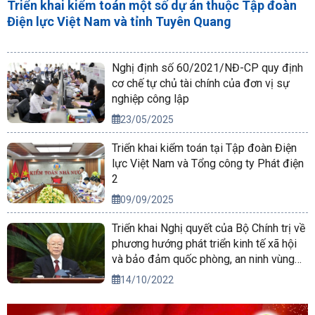
Triển khai kiểm toán một số dự án thuộc Tập đoàn
Điện lực Việt Nam và tỉnh Tuyên Quang
Nghị định số 60/2021/NĐ-CP quy định
cơ chế tự chủ tài chính của đơn vị sự
nghiệp công lập
23/05/2025
Triển khai kiểm toán tại Tập đoàn Điện
lực Việt Nam và Tổng công ty Phát điện
2
09/09/2025
Triển khai Nghị quyết của Bộ Chính trị về
phương hướng phát triển kinh tế xã hội
và bảo đảm quốc phòng, an ninh vùng
Tây Nguyên đến năm 2030, tầm nhìn
14/10/2022
đến năm 2045