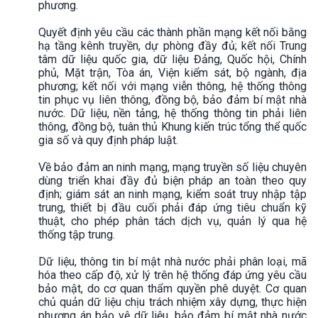
phương.
Quyết định yêu cầu các thành phần mạng kết nối bằng
hạ tầng kênh truyền, dự phòng đầy đủ; kết nối Trung
tâm dữ liệu quốc gia, dữ liệu Đảng, Quốc hội, Chính
phủ, Mặt trận, Tòa án, Viện kiểm sát, bộ ngành, địa
phương; kết nối với mạng viễn thông, hệ thống thông
tin phục vụ liên thông, đồng bộ, bảo đảm bí mật nhà
nước. Dữ liệu, nền tảng, hệ thống thông tin phải liên
thông, đồng bộ, tuân thủ Khung kiến trúc tổng thể quốc
gia số và quy định pháp luật.
Về bảo đảm an ninh mạng, mạng truyền số liệu chuyên
dùng triển khai đầy đủ biện pháp an toàn theo quy
định; giám sát an ninh mạng, kiểm soát truy nhập tập
trung, thiết bị đầu cuối phải đáp ứng tiêu chuẩn kỹ
thuật, cho phép phân tách dịch vụ, quản lý qua hệ
thống tập trung.
Dữ liệu, thông tin bí mật nhà nước phải phân loại, mã
hóa theo cấp độ, xử lý trên hệ thống đáp ứng yêu cầu
bảo mật, do cơ quan thẩm quyền phê duyệt. Cơ quan
chủ quản dữ liệu chịu trách nhiệm xây dựng, thực hiện
phương án bảo vệ dữ liệu, bảo đảm bí mật nhà nước