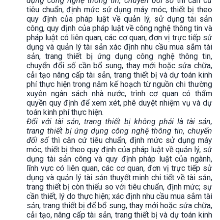
dụng công nghệ thông tin, chuyển đổi số
thì căn cứ
tiêu chuẩn, định mức sử dụng máy móc, thiết bị theo
quy định của pháp luật về quản lý, sử dụng tài sản
công, quy định của pháp luật về công nghệ thông tin và
pháp luật có liên quan, các cơ quan, đơn vị trực tiếp sử
dụng và quản lý tài sản xác định nhu cầu mua sắm tài
sản, trang thiết bị ứng dụng công nghệ thông tin,
chuyển đổi số cần bổ sung, thay mới hoặc sửa chữa,
cải tạo nâng cấp tài sản, trang thiết bị và dự toán kinh
phí thực hiện trong năm kế hoạch từ nguồn chi thường
xuyên ngân sách nhà nước, trình cơ quan có thẩm
quyền quy định để xem xét, phê duyệt nhiệm vụ và dự
toán kinh phí thực hiện.
Đối với tài sản, trang thiết bị không phải là tài sản,
trang thiết bị ứng dụng công nghệ thông tin, chuyển
đổi số
thì căn cứ tiêu chuẩn, định mức sử dụng máy
móc, thiết bị theo quy định của pháp luật về quản lý, sử
dụng tài sản công và quy định pháp luật của ngành,
lĩnh vực có liên quan, các cơ quan, đơn vị trực tiếp sử
dụng và quản lý tài sản thuyết minh chi tiết về tài sản,
trang thiết bị còn thiếu so với tiêu chuẩn, định mức; sự
cần thiết, lý do thực hiện; xác định nhu cầu mua sắm tài
sản, trang thiết bị để bổ sung, thay mới hoặc sửa chữa,
cải tạo, nâng cấp tài sản, trang thiết bị và dự toán kinh