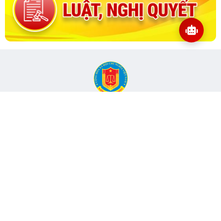
CỔNG THÔNG TIN ĐIỆN TỬ KIỂM TOÁN NHÀ NƯỚC
Cơ quan chủ quản: Kiểm toán nhà nước
Địa chỉ:
116 Nguyễn Chánh, Phường Yên Hòa, TP Hà Nội -
Điện
thoại:
024.6262.8616 -
Email:
banbientap@sav.gov.vn
Giấy phép số: 301/GP-BC, cấp ngày 06/07/2004
Chịu trách nhiệm chính: Bà Hà Thị Mỹ Dung - Phó Tổng Kiểm
toán nhà nước, Trưởng Ban biên tập.