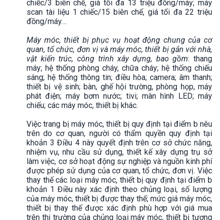
chiếc/3 biên chế, giá tối đa 13 triệu đồng/máy; máy
scan tài liệu 1 chiếc/15 biên chế, giá tối đa 22 triệu
đồng/máy…
Máy móc, thiết bị phục vụ hoạt động chung của cơ
quan, tổ chức, đơn vị và máy móc, thiết bị gắn với nhà,
vật kiến trúc, công trình xây dựng, bao gồm
: thang
máy; hệ thống phòng cháy, chữa cháy; hệ thống chiếu
sáng; hệ thống thông tin; điều hòa; camera; âm thanh;
thiết bị vệ sinh; bàn, ghế hội trường, phòng họp, máy
phát điện; máy bơm nước; tivi; màn hình LED; máy
chiếu; các máy móc, thiết bị khác.
Việc trang bị máy móc, thiết bị quy định tại điểm b nêu
trên do cơ quan, người có thẩm quyền quy định tại
khoản 3 Điều 4 này quyết định trên cơ sở chức năng,
nhiệm vụ, nhu cầu sử dụng, thiết kế xây dựng trụ sở
làm việc, cơ sở hoạt động sự nghiệp và nguồn kinh phí
được phép sử dụng của cơ quan, tổ chức, đơn vị. Việc
thay thế các loại máy móc, thiết bị quy định tại điểm b
khoản 1 Điều này xác định theo chủng loại, số lượng
của máy móc, thiết bị được thay thế; mức giá máy móc,
thiết bị thay thế được xác định phù hợp với giá mua
trên thị trường của chủng loại máy móc, thiết bị tương