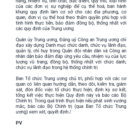
năng, nhiệm vụ, tính chất, đặc điểm, quy mô, loại hình
của các đơn vị sự nghiệp để cụ thể hoá, ban hành
khung quy định làm cơ sở cho các địa phương, cơ
quan, đơn vị cụ thể hoá theo thẩm quyền phù hợp với
tình hình thực tiễn, bảo đảm đồng bộ, thống nhất với
các quy định của Trung ương.
Quân ủy Trung ương, Đảng uỷ Công an Trung ương chỉ
đạo xây dựng Danh mục chức danh, chức vụ lãnh đạo,
quản lý, chỉ huy trong Quân đội nhân dân và Công an
nhân dân bảo đảm đáp ứng yêu cầu, nhiệm vụ của lực
lượng vũ trang; đồng bộ, thống nhất với chức danh,
chức vụ lãnh đạo trong hệ thống chính trị.
Ban Tổ chức Trung ương chủ trì, phối hợp với các cơ
quan có liên quan hướng dẫn, theo dõi, kiểm tra, giám
sát, đôn đốc việc tổ chức thực hiện; định kỳ sơ kết,
tổng kết việc thực hiện Quy định này và báo cáo Bộ
Chính trị. Trong quá trình thực hiện nếu phát sinh vướng
mắc, báo cáo Bộ Chính trị (qua Ban Tổ chức Trung
ương) xem xét, quyết định./.
PV