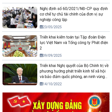
Nghị định số 60/2021/NĐ-CP quy định
cơ chế tự chủ tài chính của đơn vị sự
nghiệp công lập
23/05/2025
Triển khai kiểm toán tại Tập đoàn Điện
lực Việt Nam và Tổng công ty Phát điện
2
09/09/2025
Triển khai Nghị quyết của Bộ Chính trị về
phương hướng phát triển kinh tế xã hội
và bảo đảm quốc phòng, an ninh vùng
Tây Nguyên đến năm 2030, tầm nhìn
14/10/2022
đến năm 2045