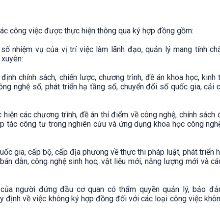
c công việc được thực hiện thông qua ký hợp đồng gồm:
ố nhiệm vụ của vị trí việc làm lãnh đạo, quản lý mang tính ch
 xuyên:
ịnh chính sách, chiến lược, chương trình, đề án khoa học, kinh 
ng nghệ số, phát triển hạ tầng số, chuyển đổi số quốc gia, cải 
c hiện các chương trình, đề án thí điểm về công nghệ, chính sách 
p tác công tư trong nghiên cứu và ứng dụng khoa học công nghệ
uốc gia, cấp bộ, cấp địa phương về thực thi pháp luật, phát triển 
hệ bán dẫn, công nghệ sinh học, vật liệu mới, năng lượng mới và c
h của người đứng đầu cơ quan có thẩm quyền quản lý, bảo đ
uy định về việc không ký hợp đồng đối với các loại công việc kh