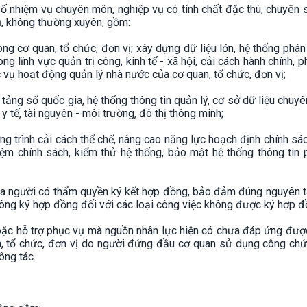
ố nhiệm vụ chuyên môn, nghiệp vụ có tính chất đặc thù, chuyên 
ụ, không thường xuyên, gồm:
ng cơ quan, tổ chức, đơn vị; xây dựng dữ liệu lớn, hệ thống phân
ong lĩnh vực quản trị công, kinh tế - xã hội, cải cách hành chính, ph
c vụ hoạt động quản lý nhà nước của cơ quan, tổ chức, đơn vị;
n tảng số quốc gia, hệ thống thông tin quản lý, cơ sở dữ liệu chuy
 y tế, tài nguyên - môi trường, đô thị thông minh;
ơng trình cải cách thể chế, nâng cao năng lực hoạch định chính sá
iệm chính sách, kiểm thử hệ thống, bảo mật hệ thống thông tin 
của người có thẩm quyền ký kết hợp đồng, bảo đảm đúng nguyên t
hông ký hợp đồng đối với các loại công việc không được ký hợp đ
oặc hỗ trợ phục vụ mà nguồn nhân lực hiện có chưa đáp ứng đượ
, tổ chức, đơn vị do người đứng đầu cơ quan sử dụng công chứ
ông tác.