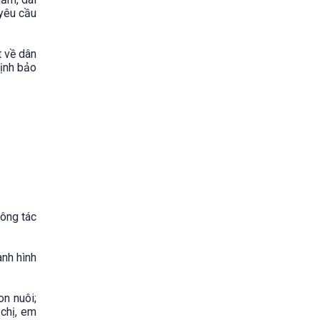
 yêu cầu
t về dân
ịnh bảo
công tác
ành hình
on nuôi;
 chị, em