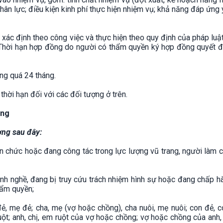
ân lực; điều kiện kinh phí thực hiện nhiệm vụ; khả năng đáp ứng
xác định theo công việc và thực hiện theo quy định của pháp luậ
 Thời hạn hợp đồng do người có thẩm quyền ký hợp đồng quyết đ
ng quá 24 tháng.
hời hạn đối với các đối tượng ở trên.
ồng
ợng sau đây:
ên chức hoặc đang công tác trong lực lượng vũ trang, người làm 
ành nghề, đang bị truy cứu trách nhiệm hình sự hoặc đang chấp h
hẩm quyền;
ẻ, mẹ đẻ; cha, mẹ (vợ hoặc chồng), cha nuôi, mẹ nuôi; con đẻ, c
u ruột; anh, chị, em ruột của vợ hoặc chồng; vợ hoặc chồng của anh,