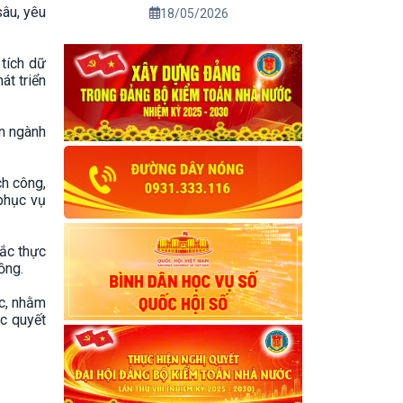
01/7/2026
sâu, yêu
18/05/2026
 tích dữ
át triển
ên ngành
ch công,
phục vụ
ắc thực
ồng.
c, nhằm
c quyết