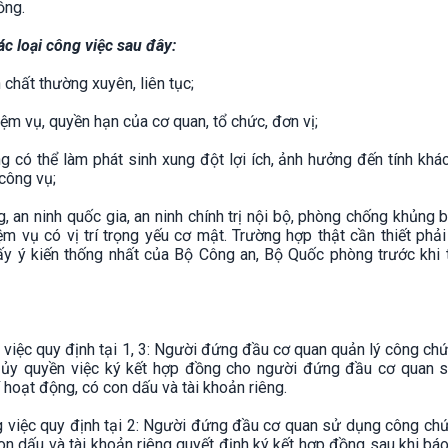
ồng.
c loại công việc sau đây:
 chất thường xuyên, liên tục;
ệm vụ, quyền hạn của cơ quan, tổ chức, đơn vị;
g có thể làm phát sinh xung đột lợi ích, ảnh hưởng đến tính khá
công vụ;
 an ninh quốc gia, an ninh chính trị nội bộ, phòng chống khủng 
ệm vụ có vị trí trọng yếu cơ mật. Trường hợp thật cần thiết phả
lấy ý kiến thống nhất của Bộ Công an, Bộ Quốc phòng trước khi 
 việc quy định tại 1, 3: Người đứng đầu cơ quan quản lý công ch
 ủy quyền việc ký kết hợp đồng cho người đứng đầu cơ quan 
 hoạt động, có con dấu và tài khoản riêng.
ng việc quy định tại 2: Người đứng đầu cơ quan sử dụng công ch
con dấu và tài khoản riêng quyết định ký kết hợp đồng sau khi bá