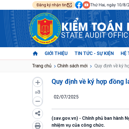
Thứ Hai, ngày 10/8/
Đăng ký nhận tin
KIỂM TOÁN
STATE AUDIT OFFI
GIỚI THIỆU
TIN TỨC - SỰ KIỆN
HỆ 
Trang chủ
Chính sách mới
Quy định về ký h
Quy định về ký hợp đồng 
a
a
02/07/2025
(sav.gov.vn) - Chính phủ ban hành 
nhiệm vụ của công chức.