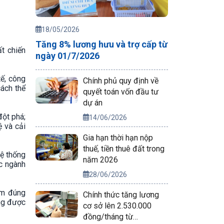
18/05/2026
Tăng 8% lương hưu và trợ cấp từ
ất chiến
ngày 01/7/2026
tế, công
Chính phủ quy định về
cách thể
quyết toán vốn đầu tư
dự án
đột phá;
14/06/2026
 và cải
Gia hạn thời hạn nộp
thuế, tiền thuê đất trong
hệ thống
năm 2026
ác ngành
28/06/2026
ảm đúng
Chính thức tăng lương
ông được
cơ sở lên 2.530.000
đồng/tháng từ