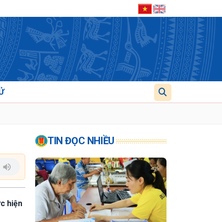
Ử
TIN ĐỌC NHIỀU
c hiện