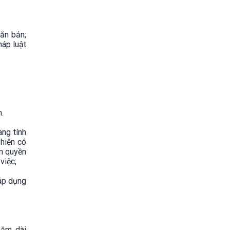
ăn bản;
háp luật
n.
ang tính
hiện có
ẩm quyền
việc;
 áp dụng
năm, dài