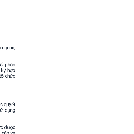
ch quan,
bố, phản
i ký hợp
tổ chức
ức quyết
sử dụng
ức được
o cáo và