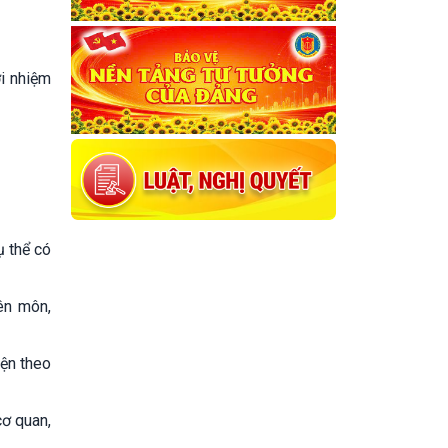
ới nhiệm
ụ thể có
ên môn,
iện theo
cơ quan,