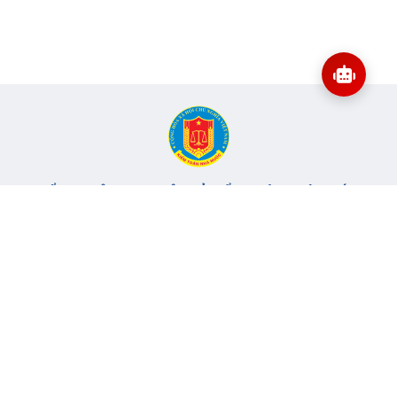
CỔNG THÔNG TIN ĐIỆN TỬ KIỂM TOÁN NHÀ NƯỚC
Cơ quan chủ quản: Kiểm toán nhà nước
Địa chỉ:
116 Nguyễn Chánh, Phường Yên Hòa, TP Hà Nội -
Điện
thoại:
024.6262.8616 -
Email:
banbientap@sav.gov.vn
Giấy phép số: 301/GP-BC, cấp ngày 06/07/2004
Chịu trách nhiệm chính: Bà Hà Thị Mỹ Dung - Phó Tổng Kiểm
toán nhà nước, Trưởng Ban biên tập.