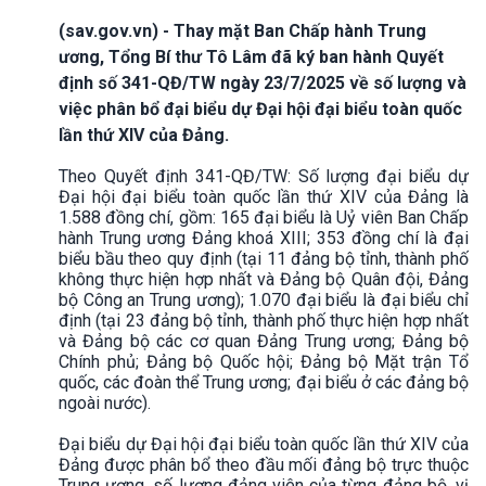
(sav.gov.vn) - Thay mặt Ban Chấp hành Trung
ương, Tổng Bí thư Tô Lâm đã ký ban hành Quyết
định số 341-QĐ/TW ngày 23/7/2025 về số lượng và
việc phân bổ đại biểu dự Đại hội đại biểu toàn quốc
lần thứ XIV của Đảng.
Theo Quyết định 341-QĐ/TW: Số lượng đại biểu dự
Đại hội đại biểu toàn quốc lần thứ XIV của Đảng là
1.588 đồng chí, gồm: 165 đại biểu là Uỷ viên Ban Chấp
hành Trung ương Đảng khoá XIII; 353 đồng chí là đại
biểu bầu theo quy định (tại 11 đảng bộ tỉnh, thành phố
không thực hiện hợp nhất và Đảng bộ Quân đội, Đảng
bộ Công an Trung ương); 1.070 đại biểu là đại biểu chỉ
định (tại 23 đảng bộ tỉnh, thành phố thực hiện hợp nhất
và Đảng bộ các cơ quan Đảng Trung ương; Đảng bộ
Chính phủ; Đảng bộ Quốc hội; Đảng bộ Mặt trận Tổ
quốc, các đoàn thể Trung ương; đại biểu ở các đảng bộ
ngoài nước).
Đại biểu dự Đại hội đại biểu toàn quốc lần thứ XIV của
Đảng được phân bổ theo đầu mối đảng bộ trực thuộc
Trung ương, số lượng đảng viên của từng đảng bộ, vị