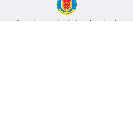
CỔNG THÔNG TIN ĐIỆN TỬ KIỂM TOÁN NHÀ NƯỚC
Cơ quan chủ quản: Kiểm toán nhà nước
Địa chỉ:
116 Nguyễn Chánh, Phường Yên Hòa, TP Hà Nội -
Điện
thoại:
024.6262.8616 -
Email:
banbientap@sav.gov.vn
Giấy phép số: 301/GP-BC, cấp ngày 06/07/2004
Chịu trách nhiệm chính: Bà Hà Thị Mỹ Dung - Phó Tổng Kiểm
toán nhà nước, Trưởng Ban biên tập.
Đang online:
60
Tổng lượt truy cập:
11.149.711
Thông tin liên hệ
Quy định sử dụng
Sơ đồ trang
© 2017 Bản quyền thuộc về Kiểm toán nhà nước Việt Nam