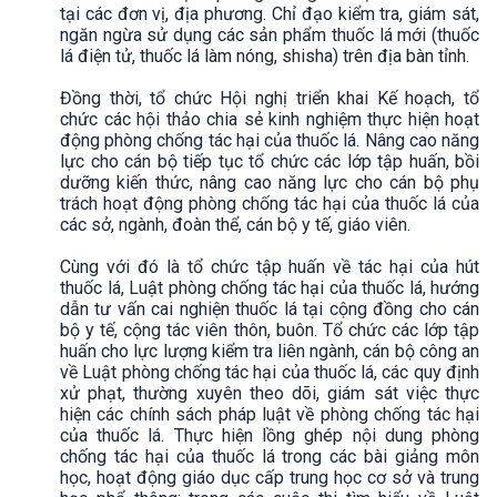
tại các đơn vị, địa phương. Chỉ đạo kiểm tra, giám sát,
ngăn ngừa sử dụng các sản phẩm thuốc lá mới (thuốc
lá điện tử, thuốc lá làm nóng, shisha) trên địa bàn tỉnh.
Đồng thời, tổ chức Hội nghị triển khai Kế hoạch, tổ
chức các hội thảo chia sẻ kinh nghiệm thực hiện hoạt
động phòng chống tác hại của thuốc lá. Nâng cao năng
lực cho cán bộ tiếp tục tổ chức các lớp tập huấn, bồi
dưỡng kiến thức, nâng cao năng lực cho cán bộ phụ
trách hoạt động phòng chống tác hại của thuốc lá của
các sở, ngành, đoàn thể, cán bộ y tế, giáo viên.
Cùng với đó là tổ chức tập huấn về tác hại của hút
thuốc lá, Luật phòng chống tác hại của thuốc lá, hướng
dẫn tư vấn cai nghiện thuốc lá tại cộng đồng cho cán
bộ y tế, cộng tác viên thôn, buôn. Tổ chức các lớp tập
huấn cho lực lượng kiểm tra liên ngành, cán bộ công an
về Luật phòng chống tác hại của thuốc lá, các quy định
xử phạt, thường xuyên theo dõi, giám sát việc thực
hiện các chính sách pháp luật về phòng chống tác hại
của thuốc lá. Thực hiện lồng ghép nội dung phòng
chống tác hại của thuốc lá trong các bài giảng môn
học, hoạt động giáo dục cấp trung học cơ sở và trung