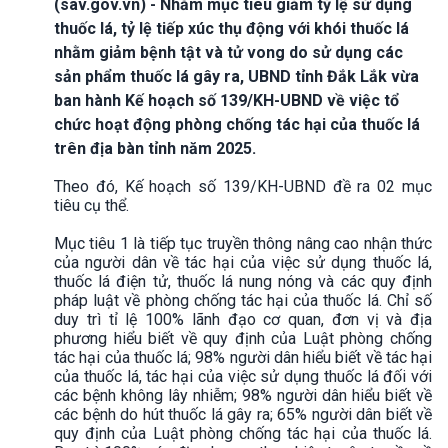
(sav.gov.vn) - Nhằm mục tiêu giảm tỷ lệ sử dụng
thuốc lá, tỷ lệ tiếp xúc thụ động với khói thuốc lá
nhằm giảm bệnh tật và tử vong do sử dụng các
sản phẩm thuốc lá gây ra, UBND tỉnh Đắk Lắk vừa
ban hành Kế hoạch số 139/KH-UBND về việc tổ
chức hoạt động phòng chống tác hại của thuốc lá
trên địa bàn tỉnh năm 2025.
Theo đó, Kế hoạch số 139/KH-UBND đề ra 02 mục
tiêu cụ thể.
Mục tiêu 1 là tiếp tục truyền thông nâng cao nhận thức
của người dân về tác hại của việc sử dụng thuốc lá,
thuốc lá điện tử, thuốc lá nung nóng và các quy định
pháp luật về phòng chống tác hại của thuốc lá. Chỉ số
duy trì tỉ lệ 100% lãnh đạo cơ quan, đơn vị và địa
phương hiểu biết về quy định của Luật phòng chống
tác hại của thuốc lá; 98% người dân hiểu biết về tác hại
của thuốc lá, tác hại của việc sử dụng thuốc lá đối với
các bệnh không lây nhiễm; 98% người dân hiểu biết về
các bệnh do hút thuốc lá gây ra; 65% người dân biết về
quy định của Luật phòng chống tác hại của thuốc lá.