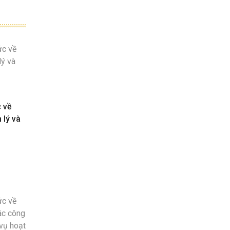
c về
 lý và