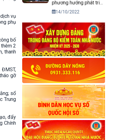
phương hướng phát triển
kinh tế xã hội và bảo
14/10/2022
 dịch vụ
đảm quốc phòng, an
hông phụ
ninh vùng Tây Nguyên
đến năm 2030, tầm nhìn
đến năm 2045
 công bố
g thêm 2
h, thanh
, ĐMST,
tháo gỡ
bằng; sổ
ộc Trung
tạo, đẩy
g Chính