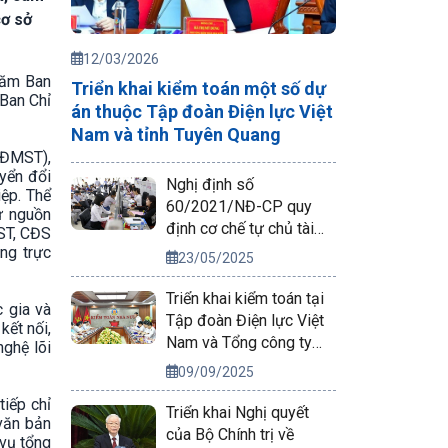
cơ sở
12/03/2026
năm Ban
Triển khai kiểm toán một số dự
(Ban Chỉ
án thuộc Tập đoàn Điện lực Việt
Nam và tỉnh Tuyên Quang
(ĐMST),
uyển đổi
Nghị định số
iệp. Thể
60/2021/NĐ-CP quy
từ nguồn
định cơ chế tự chủ tài
ST, CĐS
chính của đơn vị sự
ng trực
23/05/2025
nghiệp công lập
Triển khai kiểm toán tại
c gia và
Tập đoàn Điện lực Việt
kết nối,
Nam và Tổng công ty
nghệ lõi
Phát điện 2
09/09/2025
tiếp chỉ
Triển khai Nghị quyết
văn bản
của Bộ Chính trị về
 vụ tổng