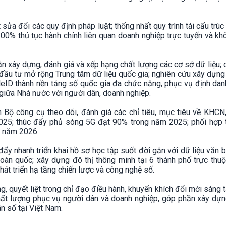
 sửa đổi các quy định pháp luật; thống nhất quy trình tái cấu trúc
100% thủ tục hành chính liên quan doanh nghiệp trực tuyến và k
 xây dựng, đánh giá và xếp hạng chất lượng các cơ sở dữ liệu;
đầu tư mở rộng Trung tâm dữ liệu quốc gia; nghiên cứu xây dựn
VNeID thành nền tảng số quốc gia đa chức năng, phục vụ định dan
n giữa Nhà nước với người dân, doanh nghiệp.
Bộ công cụ theo dõi, đánh giá các chỉ tiêu, mục tiêu về KHCN
25; thúc đẩy phủ sóng 5G đạt 90% trong năm 2025; phối hợp 
ừ năm 2026.
ẩy nhanh triển khai hồ sơ học tập suốt đời gắn với dữ liệu văn 
oàn quốc; xây dựng đô thị thông minh tại 6 thành phố trực thu
át triển hạ tầng chiến lược và công nghệ số.
 quyết liệt trong chỉ đạo điều hành, khuyến khích đổi mới sáng 
ất lượng phục vụ người dân và doanh nghiệp, góp phần xây dựn
ân số tại Việt Nam.