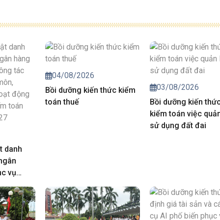
04/08/2026
03/08/2026
Bồi dưỡng kiến thức kiểm
toán thuế
Bồi dưỡng kiến thứ
kiểm toán việc quản
sử dụng đất đai
t danh
 ngân
ục vụ
iá chuyên
trong hoạt
của Kiểm
năm 2027