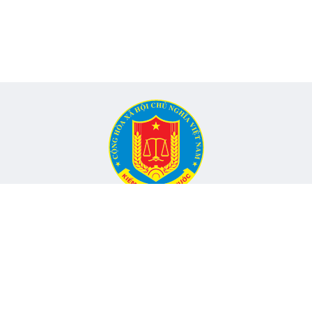
CỔNG THÔNG TIN ĐIỆN TỬ KIỂM TOÁN NHÀ NƯỚC
Cơ quan chủ quản: Kiểm toán nhà nước
nh, Phường Yên Hòa, TP Hà Nội -
Điện thoại:
024.6262.8616 -
Email
Đang onli