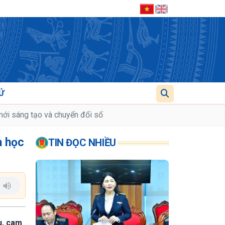
Ử
 mới sáng tạo và chuyển đổi số
a học
TIN ĐỌC NHIỀU
u, cam