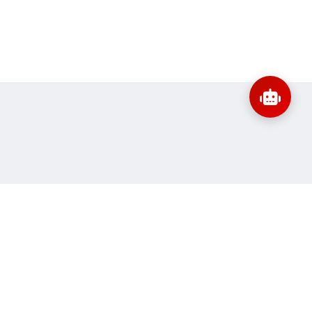
:
banbientap@sav.gov.vn
Thông tin liên hệ
ne:
59