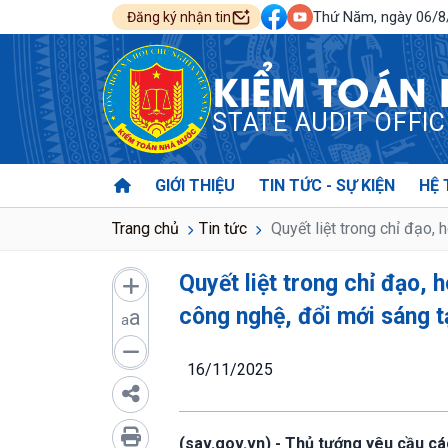
Thứ Năm, ngày 06/
Đăng ký nhận tin
KIỂM TOÁN
STATE AUDIT OFFI
GIỚI THIỆU
TIN TỨC - SỰ KIỆN
HỆ 
Trang chủ
Tin tức
Quyết liệt trong chỉ đạo, 
Quyết liệt trong chỉ đạo, 
công nghệ, đổi mới sáng t
a
a
16/11/2025
(sav.gov.vn) - Thủ tướng yêu cầu c