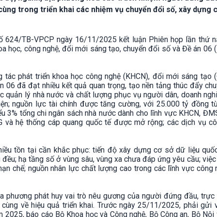
 cùng trong triển khai các nhiệm vụ chuyển đổi số, xây dựng 
ố 624/TB-VPCP ngày 16/11/2025 kết luận Phiên họp lần thứ 
oa học, công nghệ, đổi mới sáng tạo, chuyển đổi số và Đề án 06 
ng tác phát triển khoa học công nghệ (KHCN), đổi mới sáng tạo 
án 06 đã đạt nhiều kết quả quan trọng, tạo nền tảng thúc đẩy ch
c quản lý nhà nước và chất lượng phục vụ người dân, doanh ngh
iện; nguồn lực tài chính được tăng cường, với 25.000 tỷ đồng 
ểu 3% tổng chi ngân sách nhà nước dành cho lĩnh vực KHCN, ĐM
 và hệ thống cáp quang quốc tế được mở rộng; các dịch vụ cô
iều tồn tại cần khắc phục: tiến độ xây dựng cơ sở dữ liệu quố
đều; hạ tầng số ở vùng sâu, vùng xa chưa đáp ứng yêu cầu; việc 
hạn chế; nguồn nhân lực chất lượng cao trong các lĩnh vực công 
a phương phát huy vai trò nêu gương của người đứng đầu, trực 
 cùng về hiệu quả triển khai. Trước ngày 25/11/2025, phải gửi 
ăm 2025, báo cáo Bộ Khoa học và Công nghệ, Bộ Công an, Bộ Nội