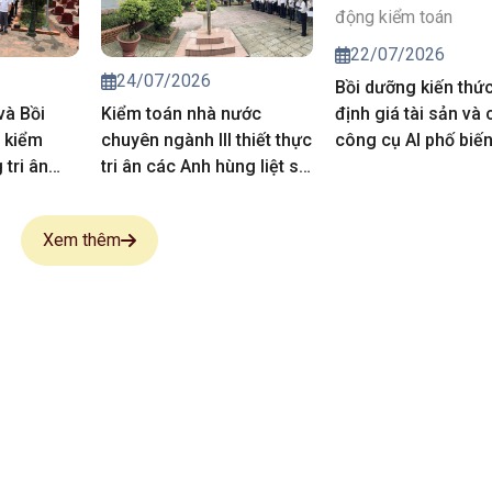
22/07/2026
24/07/2026
Bồi dưỡng kiến thứ
và Bồi
Kiểm toán nhà nước
định giá tài sản và 
 kiểm
chuyên ngành III thiết thực
công cụ AI phố biế
tri ân
tri ân các Anh hùng liệt sĩ,
vụ hoạt động kiểm 
 sĩ
người có công
Xem thêm