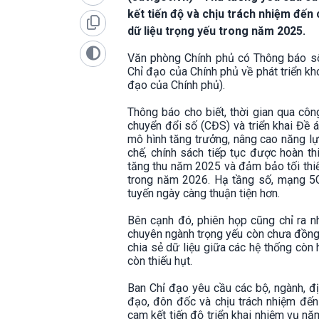
kết tiến độ và chịu trách nhiệm đến
dữ liệu trọng yếu trong năm 2025.
Văn phòng Chính phủ có Thông báo s
Chỉ đạo của Chính phủ về phát triển kh
đạo của Chính phủ).
Thông báo cho biết, thời gian qua cô
chuyển đổi số (CĐS) và triển khai Đề 
mô hình tăng trưởng, nâng cao năng lự
chế, chính sách tiếp tục được hoàn th
tăng thu năm 2025 và đảm bảo tối thi
trong năm 2026. Hạ tầng số, mạng 5G
tuyến ngày càng thuận tiện hơn.
Bên cạnh đó, phiên họp cũng chỉ ra nh
chuyên ngành trọng yếu còn chưa đồng 
chia sẻ dữ liệu giữa các hệ thống còn 
còn thiếu hụt.
Ban Chỉ đạo yêu cầu các bộ, ngành, đị
đạo, đôn đốc và chịu trách nhiệm đến
cam kết tiến độ triển khai nhiệm vụ n