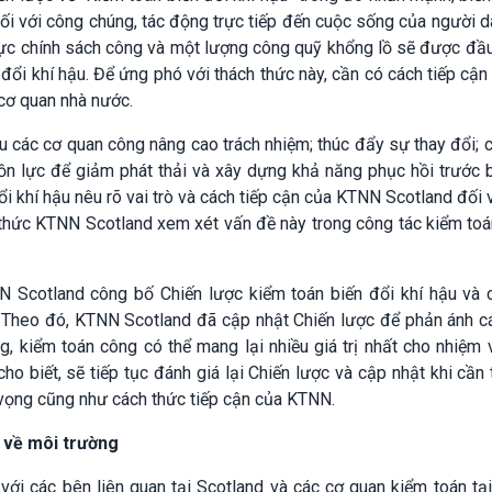
đối với công chúng, tác động trực tiếp đến cuộc sống của người d
 vực chính sách công và một lượng công quỹ khổng lồ sẽ được đầ
đổi khí hậu. Để ứng phó với thách thức này, cần có cách tiếp cận
 cơ quan nhà nước.
 các cơ quan công nâng cao trách nhiệm; thúc đẩy sự thay đổi; c
ồn lực để giảm phát thải và xây dựng khả năng phục hồi trước b
ổi khí hậu nêu rõ vai trò và cách tiếp cận của KTNN Scotland đối 
 thức KTNN Scotland xem xét vấn đề này trong công tác kiểm to
N Scotland công bố Chiến lược kiểm toán biến đổi khí hậu và 
. Theo đó, KTNN Scotland đã cập nhật Chiến lược để phản ánh cá
ng, kiểm toán công có thể mang lại nhiều giá trị nhất cho nhiệm
ho biết, sẽ tiếp tục đánh giá lại Chiến lược và cập nhật khi cần 
 vọng cũng như cách thức tiếp cận của KTNN.
 về môi trường
ới các bên liên quan tại Scotland và các cơ quan kiểm toán tạ