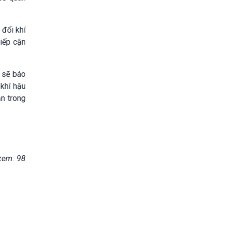
 đổi khí
tiếp cận
 sẽ báo
 khí hậu
n trong
xem: 98