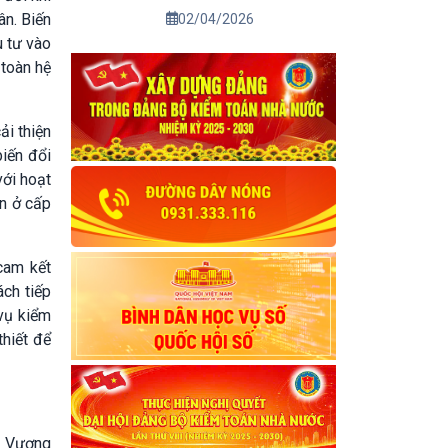
ân. Biến
02/04/2026
u tư vào
 toàn hệ
ải thiện
iến đổi
với hoạt
án ở cấp
cam kết
ch tiếp
 vụ kiểm
thiết để
i Vương