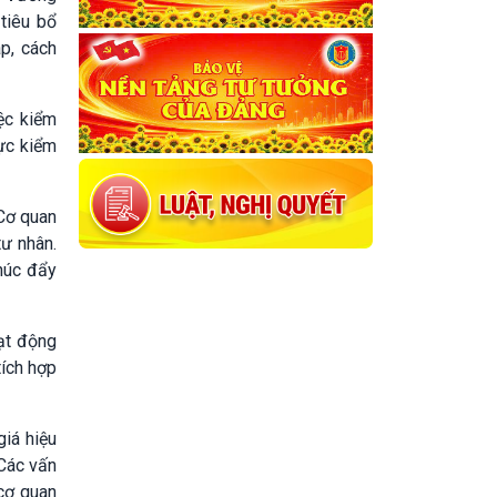
tiêu bổ
áp, cách
ệc kiểm
mực kiểm
 Cơ quan
tư nhân.
húc đẩy
ạt động
tích hợp
giá hiệu
 Các vấn
 cơ quan