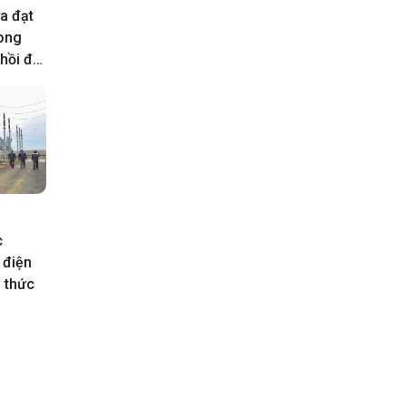
a đạt
rong
hồi đất
c
 điện
h thức