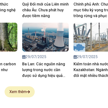
 thức
Quỹ Đổi mới của Liên minh
Chính phủ Anh: Chư
ông nghệ
châu Âu: Chưa phát huy
mục tiêu kỳ vọng t
được tiềm năng
trồng rừng và phục 
than bùn
29/07/2025
29/07/2025
án carbon
Ba Lan: Các nguồn năng
Kiểm toán nhà nướ
g như
lượng trong nước cần
Kazakhstan: Ngành
được sử dụng hiệu quả
đối mặt nhiều thác
hơn
Xem thêm