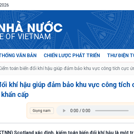
/2026
 NHÀ NƯỚC
CE OF VIETNAM
THỐNG VĂN BẢN
CHIẾN LƯỢC PHÁT TRIỂN
THƯ ĐIỆN T
iểm toán biến đổi khí hậu giúp đảm bảo khu vực công tích cực ứn
đổi khí hậu giúp đảm bảo khu vực công tích
g khẩn cấp
KTNN) Scotland xác định, kiểm toán biến đổi khí hậu là một t