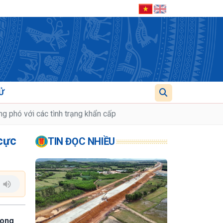
Ử
g phó với các tình trạng khẩn cấp
 cực
TIN ĐỌC NHIỀU
rong