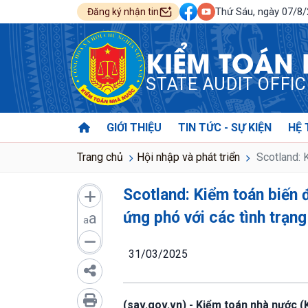
Thứ Sáu, ngày 07/8
Đăng ký nhận tin
KIỂM TOÁN
STATE AUDIT OFFI
GIỚI THIỆU
TIN TỨC - SỰ KIỆN
HỆ 
Trang chủ
Hội nhập và phát triển
Scotland: K
Scotland: Kiểm toán biến 
ứng phó với các tình trạn
a
a
31/03/2025
(sav.gov.vn) - Kiểm toán nhà nước (