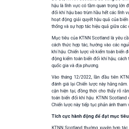
hậu là lĩnh vực có tầm quan trọng lớn 
đổi khí hậu bao trùm hầu hết các lĩnh
hoạt động giải quyết hậu quả của biến 
thống và sự hợp tác hiệu quả giữa các
Mục tiêu của KTNN Scotland là yêu cầu
cách thức hợp tác; hướng vào các ngu
khí hậu. Chiến lược về kiểm toán biến đ
động kiểm toán biến đổi khí hậu; cách
quốc gia và địa phương.
Vào tháng 12/2022, lần đầu tiên KTN
đánh giá lại Chiến lược này hằng năm
cận hiện tại; đồng thời cho thấy rõ rằ
toán biến đổi khí hậu. KTNN Scotland c
Chiến lược này tiếp tục phản ánh tham
Tích cực hành động để đạt mục tiêu
KTNN Scotland thường xuyên hợp tác v