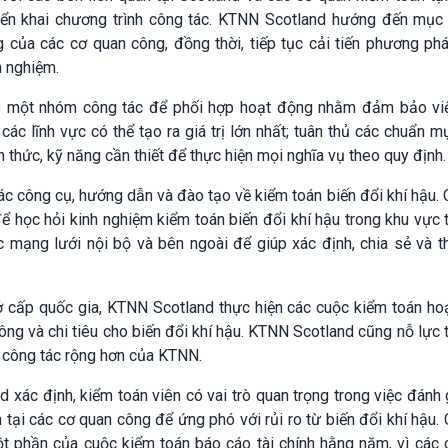
riển khai chương trình công tác. KTNN Scotland hướng đến mục 
g của các cơ quan công, đồng thời, tiếp tục cải tiến phương ph
h nghiệm.
p một nhóm công tác để phối hợp hoạt động nhằm đảm bảo vi
 các lĩnh vực có thể tạo ra giá trị lớn nhất; tuân thủ các chuẩn 
 thức, kỹ năng cần thiết để thực hiện mọi nghĩa vụ theo quy định.
ác công cụ, hướng dẫn và đào tạo về kiểm toán biến đổi khí hậu.
để học hỏi kinh nghiệm kiểm toán biến đổi khí hậu trong khu vực 
mạng lưới nội bộ và bên ngoài để giúp xác định, chia sẻ và t
ở cấp quốc gia, KTNN Scotland thực hiện các cuộc kiểm toán ho
ng và chi tiêu cho biến đổi khí hậu. KTNN Scotland cũng nỗ lực 
h công tác rộng hơn của KTNN.
xác định, kiểm toán viên có vai trò quan trọng trong việc đánh 
 tại các cơ quan công để ứng phó với rủi ro từ biến đổi khí hậu.
ột phần của cuộc kiểm toán báo cáo tài chính hằng năm, vì các