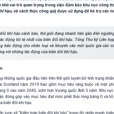
 nhờ vai trò quan trọng trong việc đảm bảo khu vực công tí
khí hậu; về cách thức công quỹ được sử dụng để hỗ trợ các m
 đổi khí hậu cảnh báo, thế giới đang nhanh tiến gần đến ngưỡn
tác động tồi tệ nhất của biến đổi khí hậu. Tổng Thư ký Liên hợ
ạng báo động cho nhân loại và khuyến cáo mỗi quốc gia cần c
ng với những tác động của biến đổi khí hậu.
ậu
g những quốc gia đầu tiên trên thế giới tuyên bố tình trạng khẩ
của Scotland năm 2019 bao gồm mục tiêu ràng buộc về mặt phá
bằng 0 vào năm 2045, sớm hơn Vương quốc Anh 5 năm. Khu vực
việc đóng góp vào mục tiêu đạt mức phát thải ròng bằng 0 và hỗ
 biến đổi khí hậu.
 lược về “Kiểm toán biến đổi khí hậu” trong đó nhấn mạnh, biến