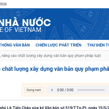
/2026
 NHÀ NƯỚC
CE OF VIETNAM
THỐNG VĂN BẢN
CHIẾN LƯỢC PHÁT TRIỂN
THƯ ĐIỆN T
t, nâng cao chất lượng xây dựng văn bản quy phạm pháp luật
ao chất lượng xây dựng văn bản quy phạm ph
 phủ Lê Tiến Châu vừa ký Văn bản số 519/TTg-PL ngày 15/5/