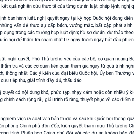
à kết quả nghiên cứu thực tế của từng dự án luật, pháp lệnh, nghị q
nh ban hành luật, nghị quyết ngay tại kỳ họp Quốc hội đang diễn
i những vấn đề thực sự cấp bách, vướng mắc, bất cập phát sinh 
c áp dụng trong các trường hợp luật định; hồ sơ dự án, dự thảo theo
Quốc hội để thẩm tra chậm nhất 07 ngày trước ngày bắt đầu phiê
 luật, nghị quyết, Phó Thủ tướng yêu cầu các bộ, cơ quan ngang Bộ
 thẩm tra và các cơ quan liên quan tham gia ngay từ quá trình ngh
mạch, thống nhất. Các ý kiến của đại biểu Quốc hội, Ủy ban Thường
cứu tiếp thu, giải trình đầy đủ, thấu đáo.
hị quyết có nội dung khó, phức tạp, nhạy cảm hoặc còn nhiều ý k
 chính sách rộng rãi, giải trình rõ ràng, thuyết phục về các điểm 
nghiêm việc rà soát văn bản trước và sau khi Quốc hội thông qu
 Văn phòng Chính phủ đôn đốc, kiên quyết tham mưu Thủ tướng Ch
ương trình Phiên họp Chính phủ đối với các dự án không bảo đ