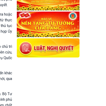
uyết.
 ra hoặc
từ thực
 thủ tục
n họp Ủy
 chủ trì
iên cứu,
 vụ Quốc
iến khác
mới, qua
a. Bộ Tư
ính phủ
ảm chất