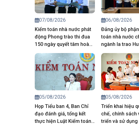
07/08/2026
06/08/2026
Kiểm toán nhà nước phát
Đảng ủy bộ phận
động Phong trào thi đua
toán nhà nước c
150 ngày quyết tâm hoàn
ngành Ia trao Hu
thành toàn diện nhiệm vụ
năm tuổi Đảng 
chính trị 6 tháng cuối năm
viên
2026
05/08/2026
05/08/2026
Họp Tiểu ban 4, Ban Chỉ
Triển khai hiệu 
đạo đánh giá, tổng kết
chế, chính sách 
thực hiện Luật Kiểm toán
triển và sử dụng
nhà nước
nhân lực