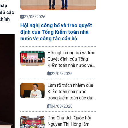
pháp
 đủ các
27/05/2026
chính
Hội nghị công bố và trao quyết
định của Tổng Kiểm toán nhà
nước về công tác cán bộ
Hội nghị công bố và trao
Quyết định của Tổng
Kiểm toán nhà nước về
công tác cán bộ
22/06/2026
Làm rõ trách nhiệm của
Kiểm toán nhà nước
trong kiểm toán các dự
án phục vụ APEC 2027
04/08/2026
Phó Chủ tịch Quốc hội
Nguyễn Thị Hồng làm