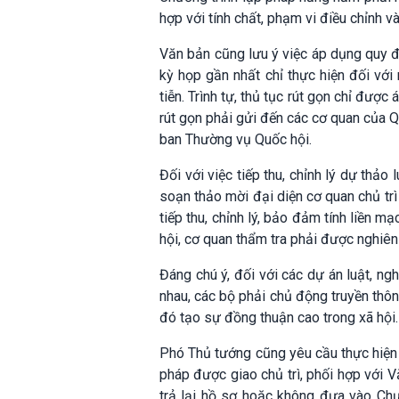
hợp với tính chất, phạm vi điều chỉnh v
Văn bản cũng lưu ý việc áp dụng quy đị
kỳ họp gần nhất chỉ thực hiện đối vớ
tiễn. Trình tự, thủ tục rút gọn chỉ đượ
rút gọn phải gửi đến các cơ quan của 
ban Thường vụ Quốc hội.
Đối với việc tiếp thu, chỉnh lý dự thảo
soạn thảo mời đại diện cơ quan chủ trì
tiếp thu, chỉnh lý, bảo đảm tính liền 
hội, cơ quan thẩm tra phải được nghiên 
Đáng chú ý, đối với các dự án luật, ng
nhau, các bộ phải chủ động truyền thông
đó tạo sự đồng thuận cao trong xã hội.
Phó Thủ tướng cũng yêu cầu thực hiện 
pháp được giao chủ trì, phối hợp với
trả lại hồ sơ hoặc không đưa vào Ch