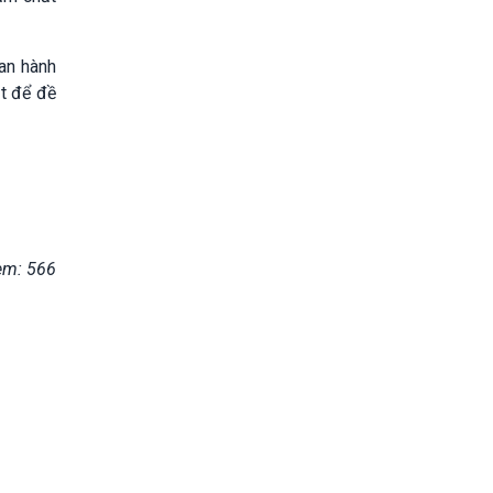
Ban hành
ật để đề
em: 566