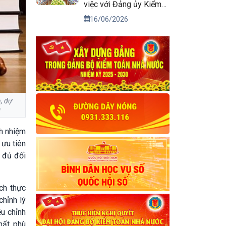
việc với Đảng ủy Kiểm
toán nhà nước
16/06/2026
n, dự
ạ
ch nhiệm
 ưu tiên
y đủ đối
ch thực
chỉnh lý
ều chỉnh
hất, phù