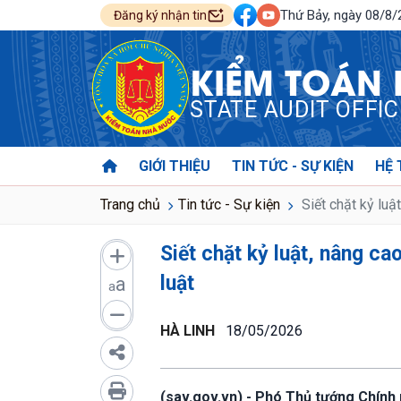
Thứ Bảy, ngày 08/8
Đăng ký nhận tin
KIỂM TOÁN
STATE AUDIT OFFI
GIỚI THIỆU
TIN TỨC - SỰ KIỆN
HỆ 
Trang chủ
Tin tức - Sự kiện
Siết chặt kỷ luậ
Siết chặt kỷ luật, nâng c
luật
a
a
HÀ LINH
18/05/2026
(sav.gov.vn) - Phó Thủ tướng Chính