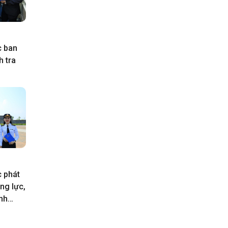
c ban
h tra
 phát
ng lực,
nh
chính
2030