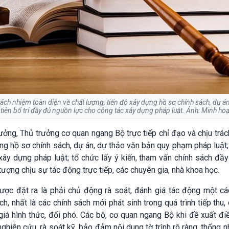
trách nhiệm toàn diện về chất lượng, tiến độ xây dựng hồ sơ chính sách, dự á
tiên bố trí đầy đủ nguồn lực cho công tác xây dựng pháp luật. Ảnh: Minh ho
ởng, Thủ trưởng cơ quan ngang Bộ trực tiếp chỉ đạo và chịu trá
ựng hồ sơ chính sách, dự án, dự thảo văn bản quy phạm pháp luật;
xây dựng pháp luật; tổ chức lấy ý kiến, tham vấn chính sách đầ
 tượng chịu sự tác động trực tiếp, các chuyên gia, nhà khoa học.
ợc đặt ra là phải chủ động rà soát, đánh giá tác động một cá
h, nhất là các chính sách mới phát sinh trong quá trình tiếp thu, 
giá hình thức, đối phó. Các bộ, cơ quan ngang Bộ khi đề xuất đi
hiên cứu, rà soát kỹ, bảo đảm nội dung tờ trình rõ ràng, thống n