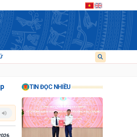
Ử
áp
TIN ĐỌC NHIỀU
2026