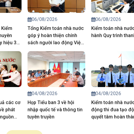
06/08/2026
06/08/2026
 Kiểm
Tổng Kiểm toán nhà nước
Kiểm toán nhà nướ
huyên
góp ý hoàn thiện chính
hành Quy trình than
y hiệu 30
sách người lao động Việt
cho đảng
Nam đi làm việc ở nước
ngoài
04/08/2026
04/08/2026
quả các cơ
Họp Tiểu ban 3 về hội
Kiểm toán nhà nước
về phát
nhập quốc tế và thông tin
động thi đua tạo độ
 nguồn
tuyên truyền
quyết tâm hoàn thà
thắng lợi nhiệm vụ 
trị giai đoạn 2026-