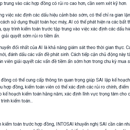
p trung vào các hợp đồng có rủi ro cao hơn, cần xem xét kỹ hơn.
ong việc xác định các dấu hiệu cảnh báo sớm, có thể chỉ ra gian lậ
ách sử dụng thuật toán học máy, AI có thể phát hiện ra các bất 
a, quy trình kiểm toán trước tập trung vào việc xác định các dấu h
giải quyết sớm rủi ro tiềm ẩn.
uyển đổi nhất của AI là khả năng giám sát theo thời gian thực. 
 mới, đánh dấu các vấn đề phát sinh. Cách tiếp cận chủ động này 
oán viên giải quyết các vấn đề tiềm ẩn sớm hơn trong chu kỳ mua
 đồng có thể cung cấp thông tin quan trọng giúp SAI lập kế hoạc
ệu hợp đồng, kiểm toán viên có thể xác định các rủi ro chính, điểm
o kế hoạch kiểm toán hằng năm; xác định lĩnh vực trọng tâm cho 
rình kiểm toán...
nh kiểm toán trước hợp đồng, INTOSAI khuyến nghị SAI cần cân nh