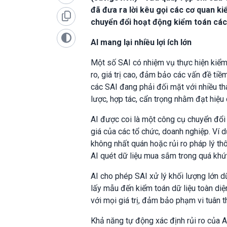
đã đưa ra lời kêu gọi các cơ quan ki
chuyển đổi hoạt động kiểm toán cá
AI mang lại nhiều lợi ích lớn
Một số SAI có nhiệm vụ thực hiện kiểm
ro, giá trị cao, đảm bảo các vấn đề ti
các SAI đang phải đối mặt với nhiều th
lược, hợp tác, cẩn trọng nhằm đạt hiệu
AI được coi là một công cụ chuyển đổi 
giá của các tổ chức, doanh nghiệp. Ví 
không nhất quán hoặc rủi ro pháp lý t
AI quét dữ liệu mua sắm trong quá khứ 
AI cho phép SAI xử lý khối lượng lớn dữ
lấy mẫu đến kiểm toán dữ liệu toàn diệ
với mọi giá trị, đảm bảo phạm vi tuân 
Khả năng tự động xác định rủi ro của A