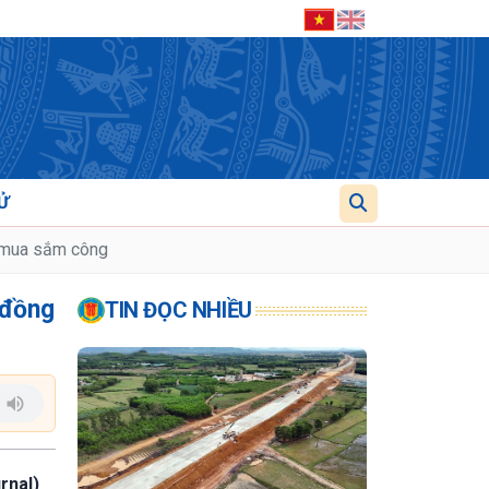
Ử
g mua sắm công
 đồng
TIN ĐỌC NHIỀU
rnal)