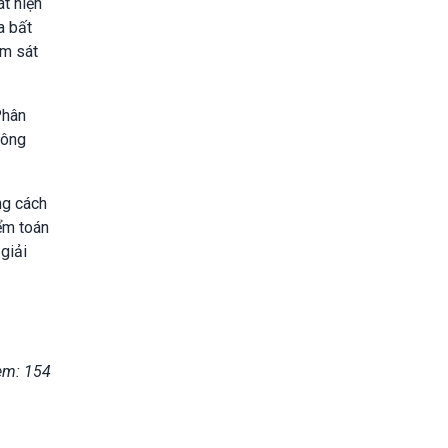
t hiện
a bất
ám sát
Phân
công
ng cách
iểm toán
 giải
em: 154