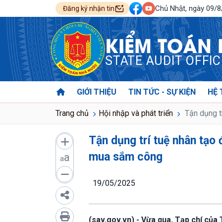
Chủ Nhật, ngày 09/
Đăng ký nhận tin
KIỂM TOÁN
STATE AUDIT OFFI
GIỚI THIỆU
TIN TỨC - SỰ KIỆN
HỆ 
Trang chủ
Hội nhập và phát triển
Tận dụng t
Tận dụng trí tuệ nhân tạo
mua sắm công
a
a
19/05/2025
(sav.gov.vn) - Vừa qua, Tạp chí của