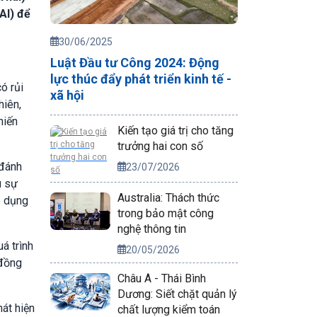
AI) để
30/06/2025
Luật Đầu tư Công 2024: Động
lực thúc đẩy phát triển kinh tế -
ó rủi
xã hội
hiên,
hiến
Kiến tạo giá trị cho tăng
trưởng hai con số
 đánh
23/07/2026
u sự
Australia: Thách thức
p dụng
trong bảo mật công
nghệ thông tin
á trình
20/05/2026
 đồng
Châu Á - Thái Bình
Dương: Siết chặt quản lý
hát hiện
chất lượng kiểm toán