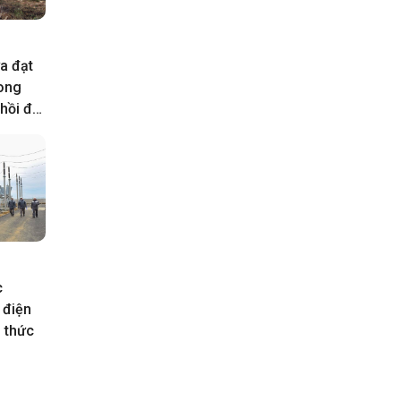
a đạt
rong
hồi đất
c
 điện
h thức