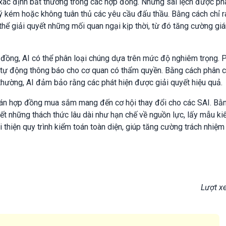
xác định bất thường trong các hợp đồng. Những sai lệch được phá
 lý kém hoặc không tuân thủ các yêu cầu đấu thầu. Bằng cách chỉ r
hể giải quyết những mối quan ngại kịp thời, từ đó tăng cường gi
 đồng, AI có thể phân loại chúng dựa trên mức độ nghiêm trọng. 
g tự động thông báo cho cơ quan có thẩm quyền. Bằng cách phân 
thường, AI đảm bảo rằng các phát hiện được giải quyết hiệu quả.
toán hợp đồng mua sắm mang đến cơ hội thay đổi cho các SAI. Bằ
yết những thách thức lâu dài như hạn chế về nguồn lực, lấy mẫu k
ải thiện quy trình kiểm toán toàn diện, giúp tăng cường trách nhiệm
Lượt x