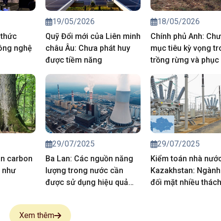
19/05/2026
18/05/2026
 thức
Quỹ Đổi mới của Liên minh
Chính phủ Anh: Chư
ông nghệ
châu Âu: Chưa phát huy
mục tiêu kỳ vọng t
được tiềm năng
trồng rừng và phục 
than bùn
29/07/2025
29/07/2025
án carbon
Ba Lan: Các nguồn năng
Kiểm toán nhà nướ
g như
lượng trong nước cần
Kazakhstan: Ngành
được sử dụng hiệu quả
đối mặt nhiều thác
hơn
Xem thêm