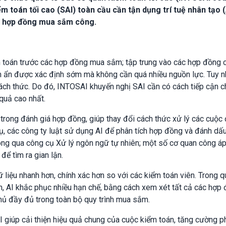
ểm toán tối cao (SAI) toàn cầu cần tận dụng trí tuệ nhân tạo (
c hợp đồng mua sắm công.
 toán trước các hợp đồng mua sắm; tập trung vào các hợp đồng c
ềm ẩn được xác định sớm mà không cần quá nhiều nguồn lực. Tuy n
ách thức. Do đó, INTOSAI khuyến nghị SAI cần có cách tiếp cận c
 quả cao nhất.
trong đánh giá hợp đồng, giúp thay đổi cách thức xử lý các cuộc
dụ, các công ty luật sử dụng AI để phân tích hợp đồng và đánh dấ
hông qua công cụ Xử lý ngôn ngữ tự nhiên; một số cơ quan công á
để tìm ra gian lận.
 liệu nhanh hơn, chính xác hơn so với các kiểm toán viên. Trong qu
n, AI khắc phục nhiều hạn chế, bằng cách xem xét tất cả các hợp
thủ đầy đủ trong toàn bộ quy trình mua sắm.
I giúp cải thiện hiệu quả chung của cuộc kiểm toán, tăng cường p