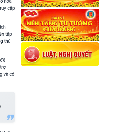
số hóa
truy cập
ích
iên tập
ng thủ
 để
trợ
ng và có
i