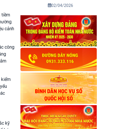
02/04/2026
n tiềm
thường.
iệu cảnh
Các công
tăng
 sắm
h kiểm
 yếu
các
ắc kỹ