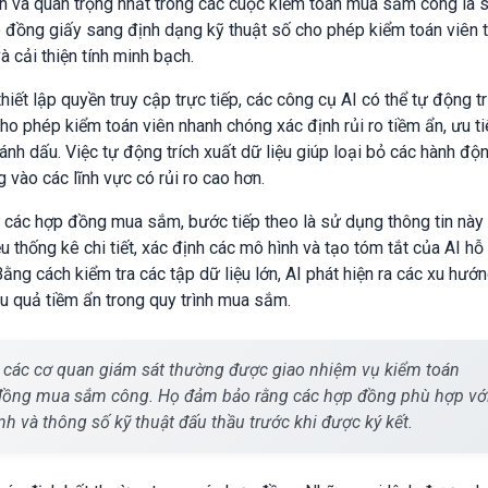
ên và quan trọng nhất trong các cuộc kiểm toán mua sắm công là 
 đồng giấy sang định dạng kỹ thuật số cho phép kiểm toán viên 
à cải thiện tính minh bạch.
ết lập quyền truy cập trực tiếp, các công cụ AI có thể tự động tr
cho phép kiểm toán viên nhanh chóng xác định rủi ro tiềm ẩn, ưu t
ánh dấu. Việc tự động trích xuất dữ liệu giúp loại bỏ các hành độ
 vào các lĩnh vực có rủi ro cao hơn.
từ các hợp đồng mua sắm, bước tiếp theo là sử dụng thông tin này
u thống kê chi tiết, xác định các mô hình và tạo tóm tắt của AI hỗ 
ằng cách kiểm tra các tập dữ liệu lớn, AI phát hiện ra các xu hướ
iệu quả tiềm ẩn trong quy trình mua sắm.
 các cơ quan giám sát thường được giao nhiệm vụ kiểm toán
 đồng mua sắm công. Họ đảm bảo rằng các hợp đồng phù hợp vớ
nh và thông số kỹ thuật đấu thầu trước khi được ký kết.