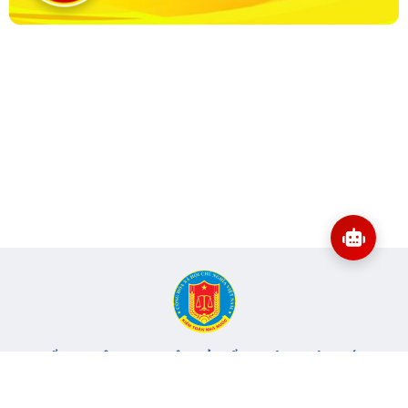
CỔNG THÔNG TIN ĐIỆN TỬ KIỂM TOÁN NHÀ NƯỚC
Cơ quan chủ quản: Kiểm toán nhà nước