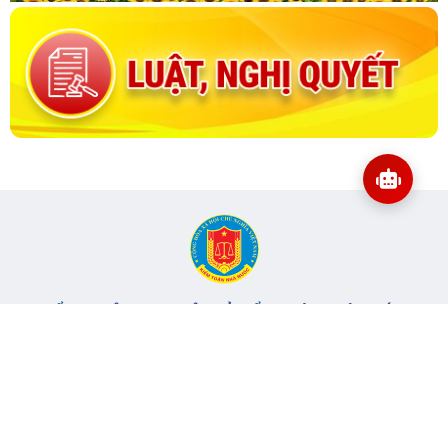
CỔNG THÔNG TIN ĐIỆN TỬ KIỂM TOÁN NHÀ NƯỚC
Cơ quan chủ quản: Kiểm toán nhà nước
Địa chỉ:
116 Nguyễn Chánh, Phường Yên Hòa, TP Hà Nội -
Điện
thoại:
024.6262.8616 -
Email:
banbientap@sav.gov.vn
Giấy phép số: 301/GP-BC, cấp ngày 06/07/2004