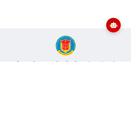
CỔNG THÔNG TIN ĐIỆN TỬ KIỂM TOÁN NHÀ NƯỚC
Cơ quan chủ quản: Kiểm toán nhà nước
Địa chỉ:
116 Nguyễn Chánh, Phường Yên Hòa, TP Hà Nội -
Điện
thoại:
024.6262.8616 -
Email:
banbientap@sav.gov.vn
Giấy phép số: 301/GP-BC, cấp ngày 06/07/2004
Chịu trách nhiệm chính: Bà Hà Thị Mỹ Dung - Phó Tổng Kiểm
toán nhà nước, Trưởng Ban biên tập.