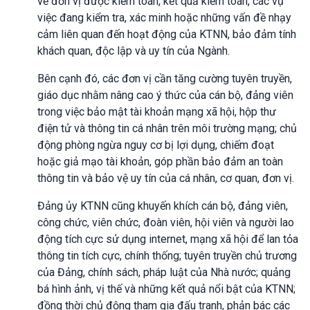
về đơn vị được kiểm toán, kết quả kiểm toán, các vụ
việc đang kiểm tra, xác minh hoặc những vấn đề nhạy
cảm liên quan đến hoạt động của KTNN, bảo đảm tính
khách quan, độc lập và uy tín của Ngành.
Bên cạnh đó, các đơn vị cần tăng cường tuyên truyền,
giáo dục nhằm nâng cao ý thức của cán bộ, đảng viên
trong việc bảo mật tài khoản mạng xã hội, hộp thư
điện tử và thông tin cá nhân trên môi trường mạng; chủ
động phòng ngừa nguy cơ bị lợi dụng, chiếm đoạt
hoặc giả mạo tài khoản, góp phần bảo đảm an toàn
thông tin và bảo vệ uy tín của cá nhân, cơ quan, đơn vị.
Đảng ủy KTNN cũng khuyến khích cán bộ, đảng viên,
công chức, viên chức, đoàn viên, hội viên và người lao
động tích cực sử dụng internet, mạng xã hội để lan tỏa
thông tin tích cực, chính thống; tuyên truyền chủ trương
của Đảng, chính sách, pháp luật của Nhà nước; quảng
bá hình ảnh, vị thế và những kết quả nổi bật của KTNN;
đồng thời chủ động tham gia đấu tranh, phản bác các