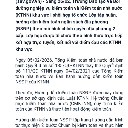
(sav.gov.vn) - Sáng 26/02, Trường Đào tạo và Bồi
dưỡng nghiệp vụ kiểm toán và Kiểm toán nhà nước
(KTNN) khu vực I phối hợp tổ chức Lớp tập huấn,
hướng dẫn kiểm toán ngân sách địa phương
(NSĐP) theo mô hình chính quyền địa phương 2
cấp. Lớp học được tổ chức theo hình thức trực tiếp
kết hợp trực tuyến, kết nối với điểm cầu các KTNN
khu vực.
Ngày 05/02/2026, Tổng Kiểm toán nhà nước đã ban
hành Quyết định số 185/QĐ-KTNN thay thế Quyết định
số 111/QĐ-KTNN ngày 04/02/2021 của Tổng Kiểm
toán nhà nước về Ban hành hướng dẫn kiểm toán
NSĐP của KTNN.
Theo đó, Hướng dẫn kiểm toán NSĐP được xây dựng
trên cơ sở quy định của Luật KTNN, Hệ thống Chuẩn
mực kiểm toán nhà nước (CMKTNN), quy trình kiểm
toán của KTNN và thực tiễn hoạt động kiểm toán.
Hướng dẫn kiểm toán NSĐP tập trung hướng dẫn trình
tự thực hiện 2 bước: Chuẩn bị kiểm toán và thực hiện