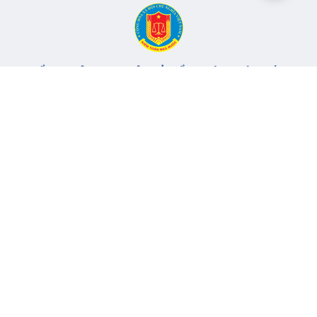
CỔNG THÔNG TIN ĐIỆN TỬ KIỂM TOÁN NHÀ NƯỚC
Cơ quan chủ quản: Kiểm toán nhà nước
Địa chỉ:
116 Nguyễn Chánh, Phường Yên Hòa, TP Hà Nội -
Điện
thoại:
024.6262.8616 -
Email:
banbientap@sav.gov.vn
Giấy phép số: 301/GP-BC, cấp ngày 06/07/2004
Chịu trách nhiệm chính: Bà Hà Thị Mỹ Dung - Phó Tổng Kiểm
toán nhà nước, Trưởng Ban biên tập.
Đang online:
63
Tổng lượt truy cập:
11.148.266
Thông tin liên hệ
Quy định sử dụng
Sơ đồ trang