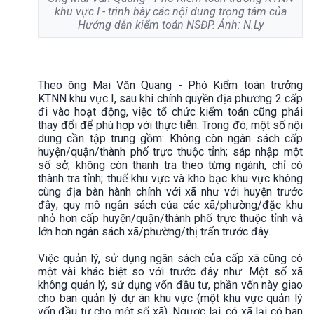
khu vực I - trình bày các nội dung trọng tâm của
Hướng dẫn kiểm toán NSĐP. Ảnh: N.Ly
Theo ông Mai Văn Quang - Phó Kiểm toán trưởng
KTNN khu vực I, sau khi chính quyền địa phương 2 cấp
đi vào hoạt động, việc tổ chức kiểm toán cũng phải
thay đổi để phù hợp với thực tiễn. Trong đó, một số nội
dung cần tập trung gồm: Không còn ngân sách cấp
huyện/quận/thành phố trực thuộc tỉnh; sáp nhập một
số sở; không còn thanh tra theo từng ngành, chỉ có
thành tra tỉnh; thuế khu vực và kho bạc khu vực không
cùng địa bàn hành chính với xã như với huyện trước
đây; quy mô ngân sách của các xã/phường/đặc khu
nhỏ hơn cấp huyện/quận/thành phố trực thuộc tỉnh và
lớn hơn ngân sách xã/phường/thị trấn trước đây.
Việc quản lý, sử dụng ngân sách của cấp xã cũng có
một vài khác biệt so với trước đây như: Một số xã
không quản lý, sử dụng vốn đầu tư, phần vốn này giao
cho ban quản lý dự án khu vực (một khu vực quản lý
vốn đầu tư cho một số xã). Ngược lại, có xã lại có ban