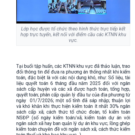
Lớp học được tổ chức theo hình thức trực tiếp kết
hợp trực tuyến, kết nối với điểm cầu các KTNN khu
vực.
Tại buổi tập huấn, các KTNN khu vực đã thảo luận, trao
đổi thông tin để đưa ra phương án thống nhất khi kiểm
toán, đặc biệt là với các nội dung khó, như: Số liệu, tài
liệu quyết toán 6 tháng đầu năm 2025 đối với ngân
sách cấp huyện và các xã được hạch toán, tổng hợp,
quyết toán; phân cấp quản lý đầu tư của địa phương từ
ngày 01/7/2026; một số tỉnh đã sáp nhập; thuận lợi
và khó khăn khi thực hiện kiểm toán ít nhất 30% ngân
sách cấp xã; cách thức tổ chức đoàn, tổ kiểm toán
NSĐP (số ngày kiểm toán/xã; kiểm toán dự án với
ngân sách xã hay ban quản lý dự án khu vực; lồng ghép
kiểm toán chuyên đề với ngân sách xã; cách thức kiểm
toán thuế và kho bạc khu vực…).