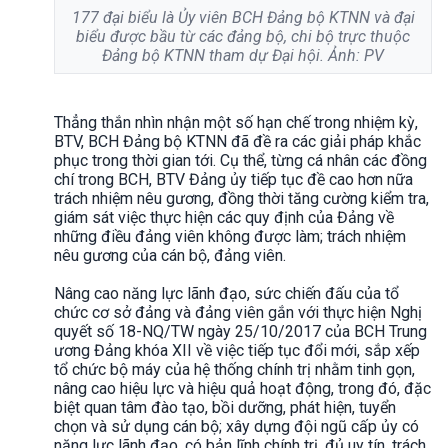
177 đại biểu là Ủy viên BCH Đảng bộ KTNN và đại
biểu được bầu từ các đảng bộ, chi bộ trực thuộc
Đảng bộ KTNN tham dự Đại hội. Ảnh: PV
Thẳng thắn nhìn nhận một số hạn chế trong nhiệm kỳ,
BTV, BCH Đảng bộ KTNN
đã đề ra các g
iải pháp khắc
phục trong thời gian tới. Cụ thể, từng cá nhân các đồng
chí trong BCH, BTV Đảng ủy tiếp tục đề cao hơn nữa
trách nhiệm nêu gương, đồng thời tăng cường kiểm tra,
giám sát việc thực hiện các quy định của Đảng về
những điều đảng viên không được làm; trách nhiệm
nêu gương của cán bộ, đảng viên.
Nâng cao năng lực lãnh đạo, sức chiến đấu của tổ
chức cơ sở đảng và đảng viên gắn với thực hiện Nghị
quyết số 18-NQ/TW ngày 25/10/2017 của BCH Trung
ương Đảng khóa XII về việc tiếp tục đổi mới, sắp xếp
tổ chức bộ máy của hệ thống chính trị nhằm tinh gọn,
nâng cao hiệu lực và hiệu quả hoạt động, trong đó, đặc
biệt quan tâm đào tạo, bồi dưỡng, phát hiện, tuyển
chọn và sử dụng cán bộ; xây dựng đội ngũ cấp ủy có
năng lực lãnh đạo, có bản lĩnh chính trị, đủ uy tín, trách