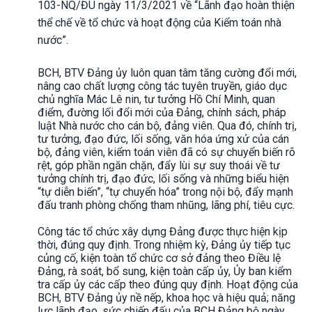
103-NQ/ĐU ngày 11/3/2021 về “Lãnh đạo hoàn thiện
thể chế về tổ chức và hoạt động của Kiểm toán nhà
nước”.
BCH, BTV Đảng ủy luôn quan tâm tăng cường đổi mới,
nâng cao chất lượng công tác tuyên truyền, giáo dục
chủ nghĩa Mác Lê nin, tư tưởng Hồ Chí Minh, quan
điểm, đường lối đổi mới của Đảng, chính sách, pháp
luật Nhà nước cho cán bộ, đảng viên.
Qua đó, chính trị,
tư tưởng, đạo đức, lối sống, văn hóa ứng xử của cán
bộ, đảng viên, kiểm toán viên đã có sự chuyển biến rõ
rệt, góp phần ngăn chặn, đẩy lùi sự suy thoái về tư
tưởng chính trị, đạo đức, lối sống và những biểu hiện
“tự diễn biến”, “tự chuyển hóa” trong nội bộ, đẩy mạnh
đấu tranh phòng chống tham nhũng, lãng phí, tiêu cực.
Công tác tổ chức xây dựng Đảng được thực hiện kịp
thời, đúng quy định. Trong nhiệm kỳ, Đảng ủy tiếp tục
củng cố, kiện toàn tổ chức cơ sở đảng theo Điều lệ
Đảng, rà soát, bổ sung, kiện toàn cấp ủy, Ủy ban kiểm
tra cấp ủy các cấp theo đúng quy định. Hoạt động của
BCH, BTV Đảng ủy nề nếp, khoa học và hiệu quả; năng
lực lãnh đạo, sức chiến đấu của BCH Đảng bộ ngày