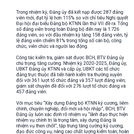
Trong nhiệm kỳ, Đảng ủy đã kết nạp được 287 đảng
viên mới, đạt tỷ lệ hơn 115% so với chỉ tiêu Nghị quyết
Đại hội đại biểu Đảng bộ KTNN lần thứ VII đề ra. Tổng
số đảng viên trong toàn Đảng bộ đến nay là 1.726
đảng viên, so với đầu nhiệm kỳ tăng 158 đảng viên; tỷ
lệ đảng viên chiếm 81% trong tổng số cán bộ, công
chức, viên chức và người lao động.
Công tác kiểm tra, giám sát được BCH, BTV Đảng ủy
chú trọng, tăng cường. Nhiệm kỳ 2020-2025, Đảng ủy,
UBKT Đảng ủy KTNN và cấp ủy, UBKT các tổ chức
đảng trực thuộc đã tiến hành kiểm tra thường xuyên
đối với 361 lượt tổ chức đảng và 357 lượt đảng viên;
giám sát chuyên đề đối với 276 lượt tổ chức đảng và
457 đảng viên.
Với mục tiêu “Xây dựng Đảng bộ KTNN kỷ cương, liêm
chính, chuyên nghiệp, đổi mới và hội nhập”, BCH, BTV
Đảng ủy luôn xác định rõ nhiệm vụ “lãnh đạo thực hiện
nhiệm vụ chính trị là trọng tâm, xây dựng Đảng là
nhiệm vụ then chốt”, tập trung tăng cường kỷ cương,
đạo đức công vụ; nâng cao chất lượng kiểm toán; hoàn