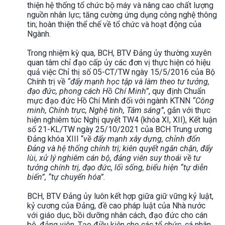
thiện hệ thống tổ chức bộ máy và nâng cao chất lượng
nguồn nhân lực; tăng cường ứng dụng công nghệ thông
tin; hoàn thiện thể chế về tổ chức và hoạt động của
Ngành.
Trong nhiệm kỳ qua, BCH, BTV Đảng ủy thường xuyên
quan tâm chỉ đạo cấp ủy các đơn vị thực hiện có hiệu
quả việc Chỉ thị số 05-CT/TW ngày 15/5/2016 của Bộ
Chính trị về
“đẩy mạnh học tập và làm theo tư tưởng,
đạo đức, phong cách Hồ Chí Minh”
, quy định Chuẩn
mực đạo đức Hồ Chí Minh đối với ngành KTNN
“Công
minh,
C
hính trực,
N
ghệ tinh,
T
âm sáng”
, gắn với thực
hiện nghiêm túc Nghị quyết TW4 (khóa XI, XII), Kết luận
số 21-KL/TW ngày 25/10/2021 của BCH Trung ương
Đảng khóa XIII “
về đẩy mạnh xây dựng, chỉnh đốn
Đảng và hệ thống chính trị; kiên quyết ngăn chặn, đẩy
lùi, xử lý nghiêm cán bộ, đảng viên suy thoái về tư
tưởng chính trị, đạo đức, lối sống, biểu hiện “tự diễn
biến”, “tự chuyển hóa”
.
BCH, BTV Đảng ủy luôn kết hợp giữa giữ vững kỷ luật,
kỷ cương của Đảng, đề cao pháp luật của Nhà nước
với giáo dục, bồi dưỡng nhân cách, đạo đức cho cán
bộ, đảng viên. Tạo điều kiện cho các tổ chức, cá nhân