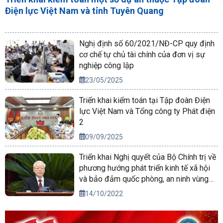
Triển khai kiểm toán một số dự án thuộc Tập đoàn
Điện lực Việt Nam và tỉnh Tuyên Quang
Nghị định số 60/2021/NĐ-CP quy định
cơ chế tự chủ tài chính của đơn vị sự
nghiệp công lập
23/05/2025
Triển khai kiểm toán tại Tập đoàn Điện
lực Việt Nam và Tổng công ty Phát điện
2
09/09/2025
Triển khai Nghị quyết của Bộ Chính trị về
phương hướng phát triển kinh tế xã hội
và bảo đảm quốc phòng, an ninh vùng
Tây Nguyên đến năm 2030, tầm nhìn
14/10/2022
đến năm 2045