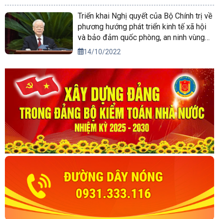
Triển khai Nghị quyết của Bộ Chính trị về
phương hướng phát triển kinh tế xã hội
và bảo đảm quốc phòng, an ninh vùng
Tây Nguyên đến năm 2030, tầm nhìn
14/10/2022
đến năm 2045