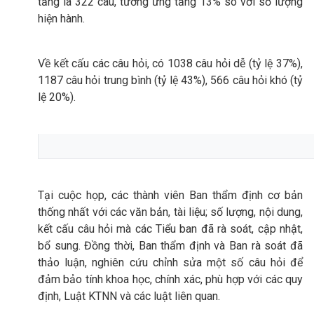
tăng là 322 câu, tương ứng tăng 13% so với số lượng
hiện hành.
Về kết cấu các câu hỏi, có 1038 câu hỏi dễ (tỷ lệ 37%),
1187 câu hỏi trung bình (tỷ lệ 43%), 566 câu hỏi khó (tỷ
lệ 20%).
Tại cuộc họp, các thành viên Ban thẩm định cơ bản
thống nhất với các văn bản, tài liệu; số lượng, nội dung,
kết cấu câu hỏi mà các Tiểu ban đã rà soát, cập nhật,
bổ sung. Đồng thời, Ban thẩm định và Ban rà soát đã
thảo luận, nghiên cứu chỉnh sửa một số câu hỏi để
đảm bảo tính khoa học, chính xác, phù hợp với các quy
định, Luật KTNN và các luật liên quan.