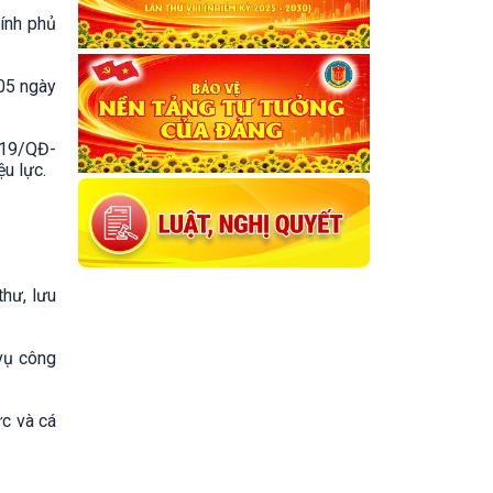
hính phủ
 05 ngày
019/QĐ-
u lực.
thư, lưu
 vụ công
ức và cá