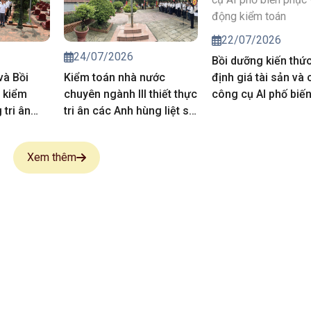
năm 2027
22/07/2026
24/07/2026
Bồi dưỡng kiến thứ
và Bồi
Kiểm toán nhà nước
định giá tài sản và 
 kiểm
chuyên ngành III thiết thực
công cụ AI phố biế
tri ân
tri ân các Anh hùng liệt sĩ,
vụ hoạt động kiểm 
 sĩ
người có công
Xem thêm