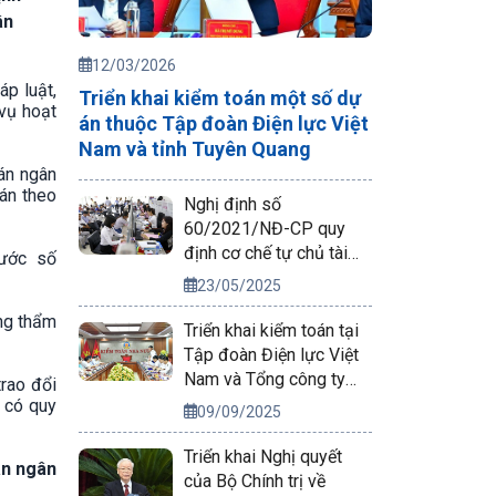
ân
12/03/2026
p luật,
Triển khai kiểm toán một số dự
vụ hoạt
án thuộc Tập đoàn Điện lực Việt
Nam và tỉnh Tuyên Quang
oán ngân
oán theo
Nghị định số
60/2021/NĐ-CP quy
định cơ chế tự chủ tài
nước số
chính của đơn vị sự
23/05/2025
nghiệp công lập
úng thẩm
Triển khai kiểm toán tại
Tập đoàn Điện lực Việt
Nam và Tổng công ty
trao đổi
Phát điện 2
t có quy
09/09/2025
Triển khai Nghị quyết
án ngân
của Bộ Chính trị về