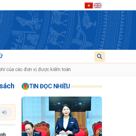
Ử
 phí của các đơn vị được kiểm toán
 sách
TIN ĐỌC NHIỀU
ịnh