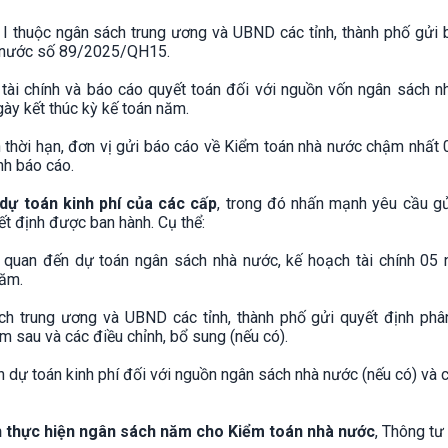
p I thuộc ngân sách trung ương và UBND các tỉnh, thành phố gửi
à nước số 89/2025/QH15.
tài chính và báo cáo quyết toán đối với nguồn vốn ngân sách n
gày kết thúc kỳ kế toán năm.
 thời hạn, đơn vị gửi báo cáo về Kiểm toán nhà nước chậm nhất
nh báo cáo.
dự toán kinh phí của các cấp
, trong đó nhấn mạnh yêu cầu g
ết định được ban hành. Cụ thể:
ên quan đến dự toán ngân sách nhà nước, kế hoạch tài chính 05 
năm.
ch trung ương và UBND các tỉnh, thành phố gửi quyết định phâ
m sau và các điều chỉnh, bổ sung (nếu có).
 dự toán kinh phí đối với nguồn ngân sách nhà nước (nếu có) và 
nh thực hiện ngân sách năm cho Kiểm toán nhà nước
, Thông tư 